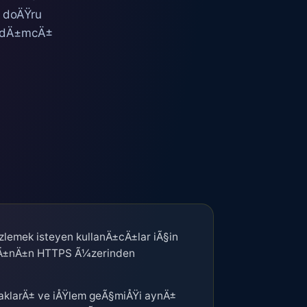
, doÄŸru
ardÄ±mcÄ±
izlemek isteyen kullanÄ±cÄ±lar iÃ§in
tÄ±nÄ±n HTTPS Ã¼zerinden
aklarÄ± ve iÅŸlem geÃ§miÅŸi aynÄ±