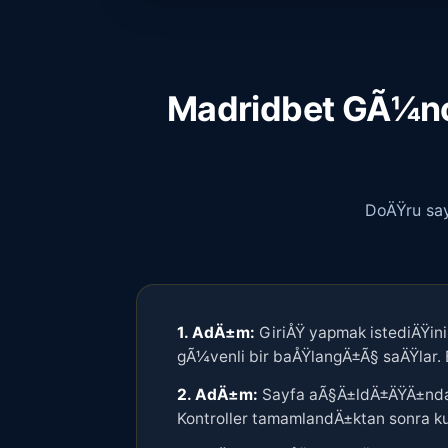
Madridbet GÃ¼n
DoÄŸru sa
1. AdÄ±m:
GiriÅŸ yapmak istediÄŸi
gÃ¼venli bir baÅŸlangÄ±Ã§ saÄŸlar.
2. AdÄ±m:
Sayfa aÃ§Ä±ldÄ±ÄŸÄ±nda k
Kontroller tamamlandÄ±ktan sonra kul