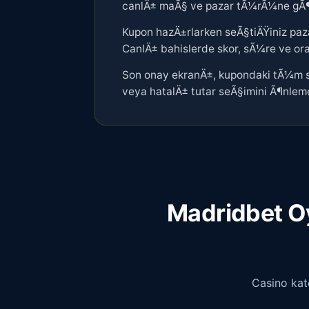
canlÄ± maÃ§ ve pazar tÃ¼rÃ¼ne gÃ¶r
Kupon hazÄ±rlarken seÃ§tiÄŸiniz pa
CanlÄ± bahislerde skor, sÃ¼re ve ora
Son onay ekranÄ±, kupondaki tÃ¼m s
veya hatalÄ± tutar seÃ§imini Ã¶nle
Madridbet O
Casino kate