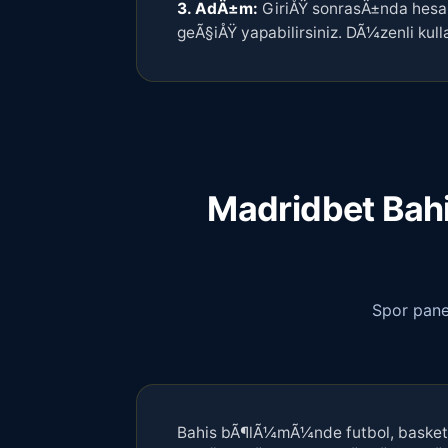
3. AdÄ±m:
GiriÅŸ sonrasÄ±nda hesab
geÃ§iÅŸ yapabilirsiniz. DÃ¼zenli kul
Madridbet Bah
Spor pane
Bahis bÃ¶lÃ¼mÃ¼nde futbol, basketbol