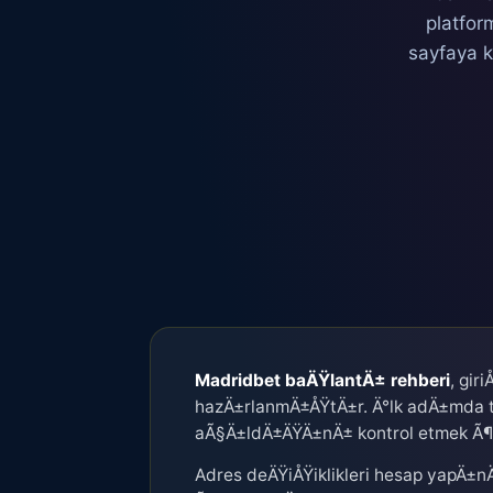
platfor
sayfaya 
Madridbet baÄŸlantÄ± rehberi
, gir
hazÄ±rlanmÄ±ÅŸtÄ±r. Ä°lk adÄ±mda
aÃ§Ä±ldÄ±ÄŸÄ±nÄ± kontrol etmek Ã¶n
Adres deÄŸiÅŸiklikleri hesap yapÄ±