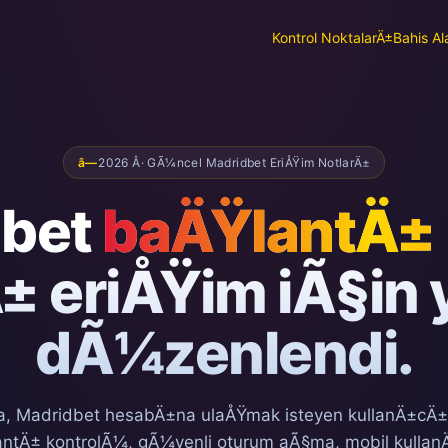
Kontrol NoktalarÄ±
Bahis A
â—
2026 Â· GÃ¼ncel Madridbet EriÅŸim NotlarÄ±
dbet
baÄŸlantÄ± 
± eriÅŸim iÃ§in 
dÃ¼zenlendi.
a, Madridbet hesabÄ±na ulaÅŸmak isteyen kullanÄ±cÄ±l
ntÄ± kontrolÃ¼, gÃ¼venli oturum aÃ§ma, mobil kulla