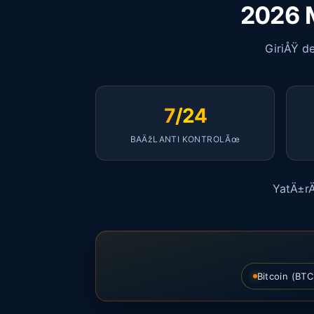
2026 
GiriÅŸ d
7/24
BAÄžLANTI KONTROLÃœ
YatÄ±rÄ
Bitcoin (BTC