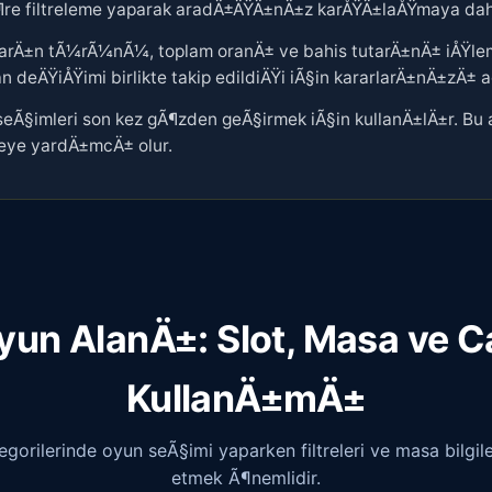
e filtreleme yaparak aradÄ±ÄŸÄ±nÄ±z karÅŸÄ±laÅŸmaya daha 
zarÄ±n tÃ¼rÃ¼nÃ¼, toplam oranÄ± ve bahis tutarÄ±nÄ± iÅŸlem
n deÄŸiÅŸimi birlikte takip edildiÄŸi iÃ§in kararlarÄ±nÄ±zÄ± 
eÃ§imleri son kez gÃ¶zden geÃ§irmek iÃ§in kullanÄ±lÄ±r. B
meye yardÄ±mcÄ± olur.
yun AlanÄ±: Slot, Masa ve C
KullanÄ±mÄ±
gorilerinde oyun seÃ§imi yaparken filtreleri ve masa bilgile
etmek Ã¶nemlidir.