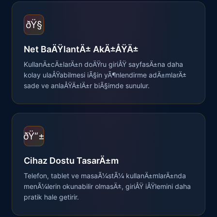
ðŸ§­
Net BaÄŸlantÄ± AkÄ±ÅŸÄ±
KullanÄ±cÄ±larÄ±n doÄŸru giriÅŸ sayfasÄ±na daha
kolay ulaÅŸabilmesi iÃ§in yÃ¶nlendirme adÄ±mlarÄ±
sade ve anlaÅŸÄ±lÄ±r biÃ§imde sunulur.
ðŸ“±
Cihaz Dostu TasarÄ±m
Telefon, tablet ve masaÃ¼stÃ¼ kullanÄ±mlarÄ±nda
menÃ¼lerin okunabilir olmasÄ±, giriÅŸ iÅŸlemini daha
pratik hale getirir.