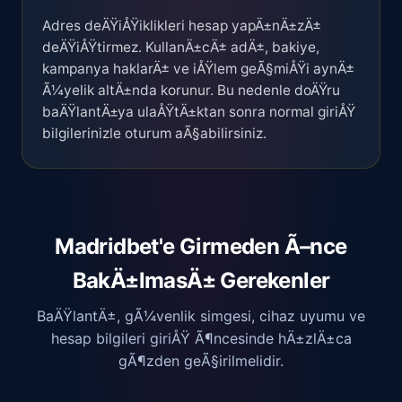
Adres deÄŸiÅŸiklikleri hesap yapÄ±nÄ±zÄ±
deÄŸiÅŸtirmez. KullanÄ±cÄ± adÄ±, bakiye,
kampanya haklarÄ± ve iÅŸlem geÃ§miÅŸi aynÄ±
Ã¼yelik altÄ±nda korunur. Bu nedenle doÄŸru
baÄŸlantÄ±ya ulaÅŸtÄ±ktan sonra normal giriÅŸ
bilgilerinizle oturum aÃ§abilirsiniz.
Madridbet'e Girmeden Ã–nce
BakÄ±lmasÄ± Gerekenler
BaÄŸlantÄ±, gÃ¼venlik simgesi, cihaz uyumu ve
hesap bilgileri giriÅŸ Ã¶ncesinde hÄ±zlÄ±ca
gÃ¶zden geÃ§irilmelidir.