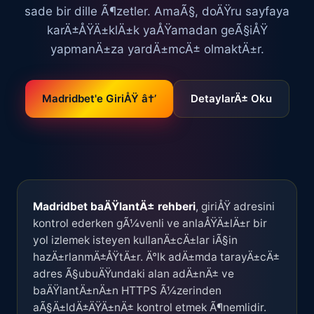
sade bir dille Ã¶zetler. AmaÃ§, doÄŸru sayfaya
karÄ±ÅŸÄ±klÄ±k yaÅŸamadan geÃ§iÅŸ
yapmanÄ±za yardÄ±mcÄ± olmaktÄ±r.
Madridbet'e GiriÅŸ â†’
DetaylarÄ± Oku
Madridbet baÄŸlantÄ± rehberi
, giriÅŸ adresini
kontrol ederken gÃ¼venli ve anlaÅŸÄ±lÄ±r bir
yol izlemek isteyen kullanÄ±cÄ±lar iÃ§in
hazÄ±rlanmÄ±ÅŸtÄ±r. Ä°lk adÄ±mda tarayÄ±cÄ±
adres Ã§ubuÄŸundaki alan adÄ±nÄ± ve
baÄŸlantÄ±nÄ±n HTTPS Ã¼zerinden
aÃ§Ä±ldÄ±ÄŸÄ±nÄ± kontrol etmek Ã¶nemlidir.