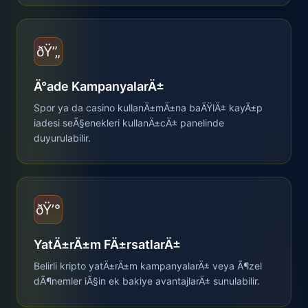
ðŸ”„
Ä°ade KampanyalarÄ±
Spor ya da casino kullanÄ±mÄ±na baÄŸlÄ± kayÄ±p
iadesi seÃ§enekleri kullanÄ±cÄ± panelinde
duyurulabilir.
ðŸ’°
YatÄ±rÄ±m FÄ±rsatlarÄ±
Belirli kripto yatÄ±rÄ±m kampanyalarÄ± veya Ã¶zel
dÃ¶nemler iÃ§in ek bakiye avantajlarÄ± sunulabilir.