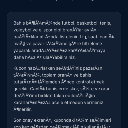
Bahis bÃ¶lÃ¼mÃ¼nde futbol, basketbol, tenis,
voleybol ve e-spor gibi branÅŸlar ayrÄ±
baÅŸlÄ±klar altÄ±nda listelenir. Lig, saat, canlÄ±
maÃ§ ve pazar tÃ¼rÃ¼ne gÃ¶re filtreleme
yaparak aradÄ±ÄŸÄ±nÄ±z karÅŸÄ±laÅŸmaya
daha hÄ±zlÄ± ulaÅŸabilirsiniz.
Kupon hazÄ±rlarken seÃ§tiÄŸiniz pazarÄ±n
tÃ¼rÃ¼nÃ¼, toplam oranÄ± ve bahis
tutarÄ±nÄ± iÅŸlemden Ã¶nce kontrol etmek
gerekir. CanlÄ± bahislerde skor, sÃ¼re ve oran
deÄŸiÅŸimi birlikte takip edildiÄŸi iÃ§in
kararlarÄ±nÄ±zÄ± acele etmeden vermeniz
Ã¶nerilir.
Son onay ekranÄ±, kupondaki tÃ¼m seÃ§imleri
son kez gÃ¶zden geÃ§irmek iÃ§in kullanÄ±lÄ±r.