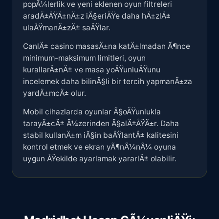
popÃ¼lerlik ve yeni eklenen oyun filtreleri
aradÄ±ÄŸÄ±nÄ±z iÃ§eriÄŸe daha hÄ±zlÄ±
ulaÅŸmanÄ±zÄ± saÄŸlar.
CanlÄ± casino masasÄ±na katÄ±lmadan Ã¶nce
minimum-maksimum limitleri, oyun
kurallarÄ±nÄ± ve masa yoÄŸunluÄŸunu
incelemek daha bilinÃ§li bir tercih yapmanÄ±za
yardÄ±mcÄ± olur.
Mobil cihazlarda oyunlar Ã§oÄŸunlukla
tarayÄ±cÄ± Ã¼zerinden Ã§alÄ±ÅŸÄ±r. Daha
stabil kullanÄ±m iÃ§in baÄŸlantÄ± kalitesini
kontrol etmek ve ekran yÃ¶nÃ¼nÃ¼ oyuna
uygun ÅŸekilde ayarlamak yararlÄ± olabilir.