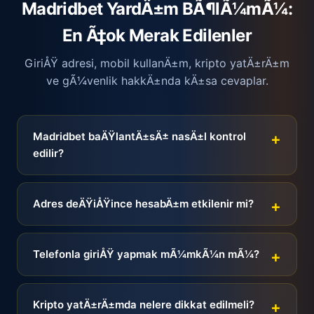
Madridbet YardÄ±m BÃ¶lÃ¼mÃ¼:
En Ã‡ok Merak Edilenler
GiriÅŸ adresi, mobil kullanÄ±m, kripto yatÄ±rÄ±m
ve gÃ¼venlik hakkÄ±nda kÄ±sa cevaplar.
Madridbet baÄŸlantÄ±sÄ± nasÄ±l kontrol
edilir?
Adres deÄŸiÅŸince hesabÄ±m etkilenir mi?
Telefonla giriÅŸ yapmak mÃ¼mkÃ¼n mÃ¼?
Kripto yatÄ±rÄ±mda nelere dikkat edilmeli?