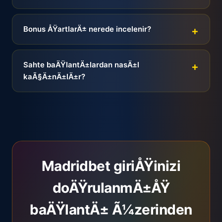
Bonus ÅŸartlarÄ± nerede incelenir?
Sahte baÄŸlantÄ±lardan nasÄ±l
kaÃ§Ä±nÄ±lÄ±r?
Madridbet giriÅŸinizi
doÄŸrulanmÄ±ÅŸ
baÄŸlantÄ± Ã¼zerinden