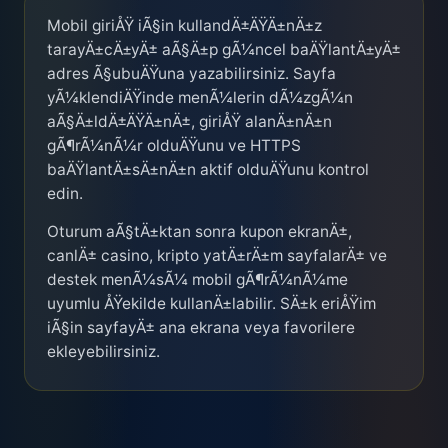
Mobil giriÅŸ iÃ§in kullandÄ±ÄŸÄ±nÄ±z
tarayÄ±cÄ±yÄ± aÃ§Ä±p gÃ¼ncel baÄŸlantÄ±yÄ±
adres Ã§ubuÄŸuna yazabilirsiniz. Sayfa
yÃ¼klendiÄŸinde menÃ¼lerin dÃ¼zgÃ¼n
aÃ§Ä±ldÄ±ÄŸÄ±nÄ±, giriÅŸ alanÄ±nÄ±n
gÃ¶rÃ¼nÃ¼r olduÄŸunu ve HTTPS
baÄŸlantÄ±sÄ±nÄ±n aktif olduÄŸunu kontrol
edin.
Oturum aÃ§tÄ±ktan sonra kupon ekranÄ±,
canlÄ± casino, kripto yatÄ±rÄ±m sayfalarÄ± ve
destek menÃ¼sÃ¼ mobil gÃ¶rÃ¼nÃ¼me
uyumlu ÅŸekilde kullanÄ±labilir. SÄ±k eriÅŸim
iÃ§in sayfayÄ± ana ekrana veya favorilere
ekleyebilirsiniz.