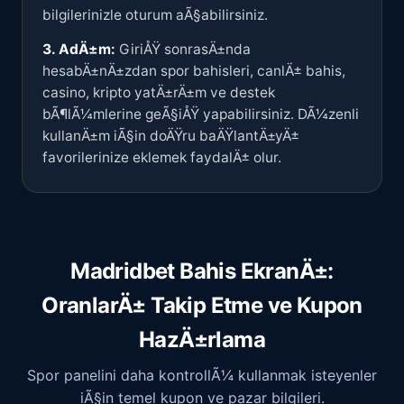
bilgilerinizle oturum aÃ§abilirsiniz.
3. AdÄ±m:
GiriÅŸ sonrasÄ±nda
hesabÄ±nÄ±zdan spor bahisleri, canlÄ± bahis,
casino, kripto yatÄ±rÄ±m ve destek
bÃ¶lÃ¼mlerine geÃ§iÅŸ yapabilirsiniz. DÃ¼zenli
kullanÄ±m iÃ§in doÄŸru baÄŸlantÄ±yÄ±
favorilerinize eklemek faydalÄ± olur.
Madridbet Bahis EkranÄ±:
OranlarÄ± Takip Etme ve Kupon
HazÄ±rlama
Spor panelini daha kontrollÃ¼ kullanmak isteyenler
iÃ§in temel kupon ve pazar bilgileri.