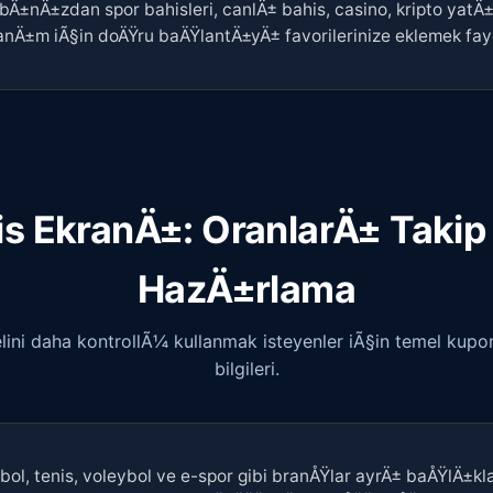
Ä±nÄ±zdan spor bahisleri, canlÄ± bahis, casino, kripto yat
lanÄ±m iÃ§in doÄŸru baÄŸlantÄ±yÄ± favorilerinize eklemek fay
is EkranÄ±: OranlarÄ± Takip
HazÄ±rlama
lini daha kontrollÃ¼ kullanmak isteyenler iÃ§in temel kupo
bilgileri.
, tenis, voleybol ve e-spor gibi branÅŸlar ayrÄ± baÅŸlÄ±klar a