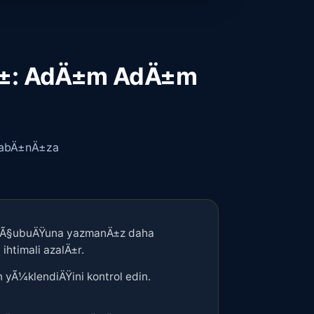
Ä±: AdÄ±m AdÄ±m
sabÄ±nÄ±za
Ä± Ã§ubuÄŸuna yazmanÄ±z daha
htimali azalÄ±r.
yÃ¼klendiÄŸini kontrol edin.