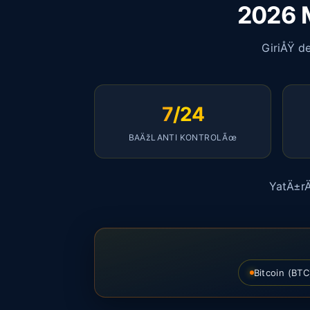
2026 
GiriÅŸ d
7/24
BAÄžLANTI KONTROLÃœ
YatÄ±rÄ
Bitcoin (BTC