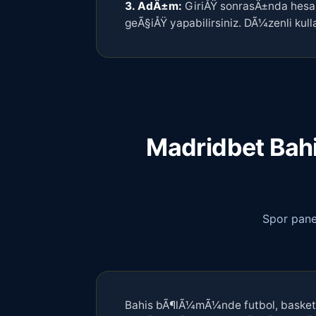
3. AdÄ±m:
GiriÅŸ sonrasÄ±nda hesab
geÃ§iÅŸ yapabilirsiniz. DÃ¼zenli kul
Madridbet Bah
Spor pane
Bahis bÃ¶lÃ¼mÃ¼nde futbol, basketbol