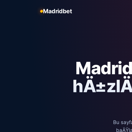
Madridbet
Madri
hÄ±zlÄ
Bu sayf
baÄŸla