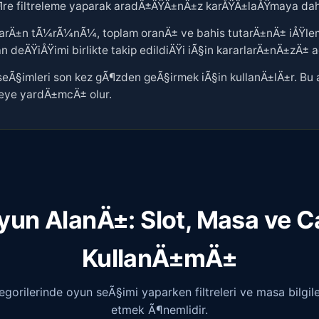
e filtreleme yaparak aradÄ±ÄŸÄ±nÄ±z karÅŸÄ±laÅŸmaya daha 
zarÄ±n tÃ¼rÃ¼nÃ¼, toplam oranÄ± ve bahis tutarÄ±nÄ± iÅŸlem
n deÄŸiÅŸimi birlikte takip edildiÄŸi iÃ§in kararlarÄ±nÄ±zÄ± 
eÃ§imleri son kez gÃ¶zden geÃ§irmek iÃ§in kullanÄ±lÄ±r. B
meye yardÄ±mcÄ± olur.
yun AlanÄ±: Slot, Masa ve C
KullanÄ±mÄ±
gorilerinde oyun seÃ§imi yaparken filtreleri ve masa bilgile
etmek Ã¶nemlidir.