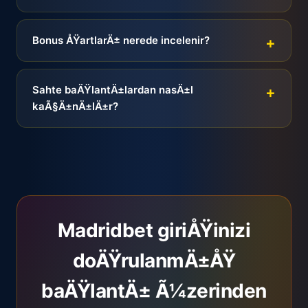
Bonus ÅŸartlarÄ± nerede incelenir?
Sahte baÄŸlantÄ±lardan nasÄ±l
kaÃ§Ä±nÄ±lÄ±r?
Madridbet giriÅŸinizi
doÄŸrulanmÄ±ÅŸ
baÄŸlantÄ± Ã¼zerinden