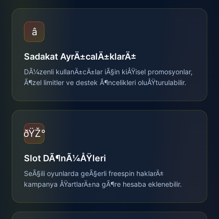
â­
Sadakat AyrÄ±calÄ±klarÄ±
DÃ¼zenli kullanÄ±cÄ±lar iÃ§in kiÅŸisel promosyonlar,
Ã¶zel limitler ve destek Ã¶ncelikleri oluÅŸturulabilir.
ðŸŽ°
Slot DÃ¶nÃ¼ÅŸleri
SeÃ§ili oyunlarda geÃ§erli freespin haklarÄ±
kampanya ÅŸartlarÄ±na gÃ¶re hesaba eklenebilir.