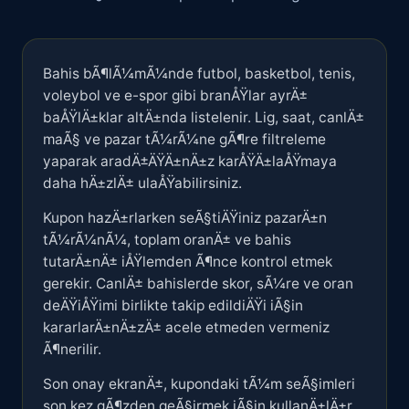
Bahis bÃ¶lÃ¼mÃ¼nde futbol, basketbol, tenis,
voleybol ve e-spor gibi branÅŸlar ayrÄ±
baÅŸlÄ±klar altÄ±nda listelenir. Lig, saat, canlÄ±
maÃ§ ve pazar tÃ¼rÃ¼ne gÃ¶re filtreleme
yaparak aradÄ±ÄŸÄ±nÄ±z karÅŸÄ±laÅŸmaya
daha hÄ±zlÄ± ulaÅŸabilirsiniz.
Kupon hazÄ±rlarken seÃ§tiÄŸiniz pazarÄ±n
tÃ¼rÃ¼nÃ¼, toplam oranÄ± ve bahis
tutarÄ±nÄ± iÅŸlemden Ã¶nce kontrol etmek
gerekir. CanlÄ± bahislerde skor, sÃ¼re ve oran
deÄŸiÅŸimi birlikte takip edildiÄŸi iÃ§in
kararlarÄ±nÄ±zÄ± acele etmeden vermeniz
Ã¶nerilir.
Son onay ekranÄ±, kupondaki tÃ¼m seÃ§imleri
son kez gÃ¶zden geÃ§irmek iÃ§in kullanÄ±lÄ±r.