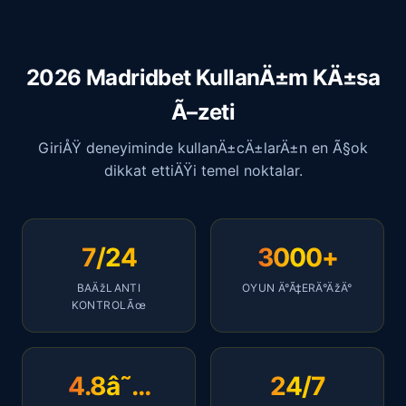
2026 Madridbet KullanÄ±m KÄ±sa
Ã–zeti
GiriÅŸ deneyiminde kullanÄ±cÄ±larÄ±n en Ã§ok
dikkat ettiÄŸi temel noktalar.
7/24
3000+
BAÄžLANTI
OYUN Ä°Ã‡ERÄ°ÄžÄ°
KONTROLÃœ
4.8â˜…
24/7