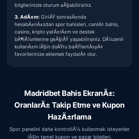
bilgilerinizle oturum aÃ§abilirsiniz.
3. AdÄ±m:
GiriÅŸ sonrasÄ±nda
hesabÄ±nÄ±zdan spor bahisleri, canlÄ± bahis,
casino, kripto yatÄ±rÄ±m ve destek
bÃ¶lÃ¼mlerine geÃ§iÅŸ yapabilirsiniz. DÃ¼zenli
kullanÄ±m iÃ§in doÄŸru baÄŸlantÄ±yÄ±
favorilerinize eklemek faydalÄ± olur.
Madridbet Bahis EkranÄ±:
OranlarÄ± Takip Etme ve Kupon
HazÄ±rlama
Spor panelini daha kontrollÃ¼ kullanmak isteyenler
iÃ§in temel kupon ve pazar bilgileri.