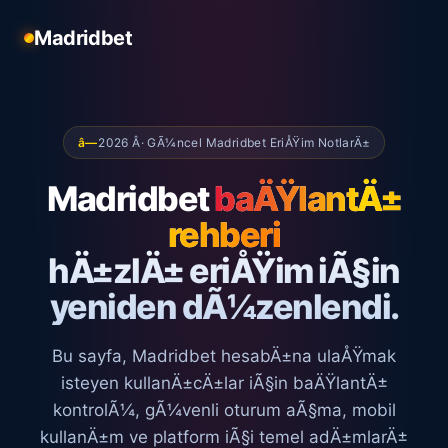
Madridbet
â—
2026 Â· GÃ¼ncel Madridbet EriÅŸim NotlarÄ±
Madridbet
baÄŸlantÄ±
rehberi
hÄ±zlÄ± eriÅŸim iÃ§in
yeniden dÃ¼zenlendi.
Bu sayfa, Madridbet hesabÄ±na ulaÅŸmak
isteyen kullanÄ±cÄ±lar iÃ§in baÄŸlantÄ±
kontrolÃ¼, gÃ¼venli oturum aÃ§ma, mobil
kullanÄ±m ve platform iÃ§i temel adÄ±mlarÄ±