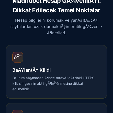
Madridbet Hesap GÃ¼venliÄŸi:
Dikkat Edilecek Temel Noktalar
Hesap bilgilerini korumak ve yanÄ±ltÄ±cÄ±
sayfalardan uzak durmak iÃ§in pratik gÃ¼venlik
Ã¶nerileri.
ðŸ”
BaÄŸlantÄ± Kilidi
Oturum aÃ§madan Ã¶nce tarayÄ±cÄ±daki HTTPS
kilit simgesinin aktif gÃ¶rÃ¼nmesine dikkat
edilmelidir.