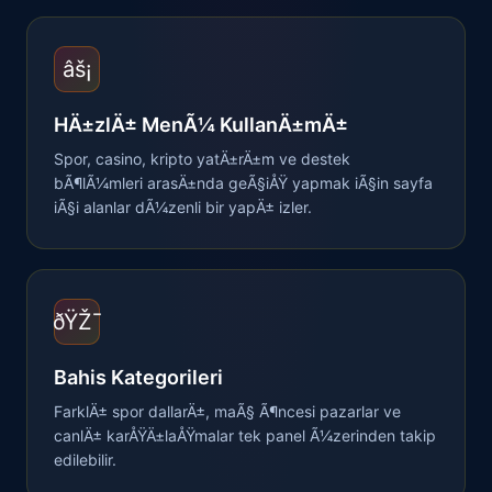
âš¡
HÄ±zlÄ± MenÃ¼ KullanÄ±mÄ±
Spor, casino, kripto yatÄ±rÄ±m ve destek
bÃ¶lÃ¼mleri arasÄ±nda geÃ§iÅŸ yapmak iÃ§in sayfa
iÃ§i alanlar dÃ¼zenli bir yapÄ± izler.
ðŸŽ¯
Bahis Kategorileri
FarklÄ± spor dallarÄ±, maÃ§ Ã¶ncesi pazarlar ve
canlÄ± karÅŸÄ±laÅŸmalar tek panel Ã¼zerinden takip
edilebilir.