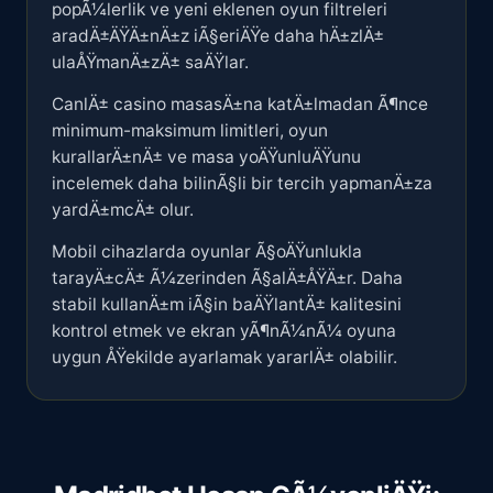
popÃ¼lerlik ve yeni eklenen oyun filtreleri
aradÄ±ÄŸÄ±nÄ±z iÃ§eriÄŸe daha hÄ±zlÄ±
ulaÅŸmanÄ±zÄ± saÄŸlar.
CanlÄ± casino masasÄ±na katÄ±lmadan Ã¶nce
minimum-maksimum limitleri, oyun
kurallarÄ±nÄ± ve masa yoÄŸunluÄŸunu
incelemek daha bilinÃ§li bir tercih yapmanÄ±za
yardÄ±mcÄ± olur.
Mobil cihazlarda oyunlar Ã§oÄŸunlukla
tarayÄ±cÄ± Ã¼zerinden Ã§alÄ±ÅŸÄ±r. Daha
stabil kullanÄ±m iÃ§in baÄŸlantÄ± kalitesini
kontrol etmek ve ekran yÃ¶nÃ¼nÃ¼ oyuna
uygun ÅŸekilde ayarlamak yararlÄ± olabilir.