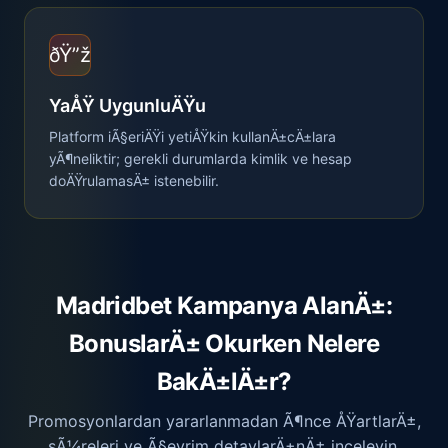
ðŸ”ž
YaÅŸ UygunluÄŸu
Platform iÃ§eriÄŸi yetiÅŸkin kullanÄ±cÄ±lara
yÃ¶neliktir; gerekli durumlarda kimlik ve hesap
doÄŸrulamasÄ± istenebilir.
Madridbet Kampanya AlanÄ±:
BonuslarÄ± Okurken Nelere
BakÄ±lÄ±r?
Promosyonlardan yararlanmadan Ã¶nce ÅŸartlarÄ±,
sÃ¼releri ve Ã§evrim detaylarÄ±nÄ± inceleyin.