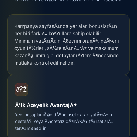
Kampanya sayfasÄ±nda yer alan bonuslarÄ±n
her biri farklÄ± koÅŸullara sahip olabilir.
Minimum yatÄ±rÄ±m, Ã§evrim oranÄ±, geÃ§erli
oyun tÃ¼rleri, sÃ¼re sÄ±nÄ±rÄ± ve maksimum
kazanÃ§ limiti gibi detaylar iÅŸlem Ã¶ncesinde
mutlaka kontrol edilmelidir.
ðŸŽ
Ä°lk Ãœyelik AvantajÄ±
Yeni hesaplar iÃ§in dÃ¶nemsel olarak yatÄ±rÄ±m
desteÄŸi veya Ã¼cretsiz dÃ¶nÃ¼ÅŸ fÄ±rsatlarÄ±
tanÄ±mlanabilir.