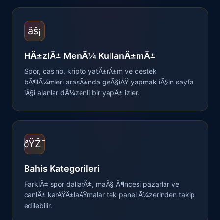
âš¡
HÄ±zlÄ± MenÃ¼ KullanÄ±mÄ±
Spor, casino, kripto yatÄ±rÄ±m ve destek
bÃ¶lÃ¼mleri arasÄ±nda geÃ§iÅŸ yapmak iÃ§in sayfa
iÃ§i alanlar dÃ¼zenli bir yapÄ± izler.
ðŸŽ¯
Bahis Kategorileri
FarklÄ± spor dallarÄ±, maÃ§ Ã¶ncesi pazarlar ve
canlÄ± karÅŸÄ±laÅŸmalar tek panel Ã¼zerinden takip
edilebilir.