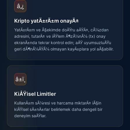
â‚¿
Kripto yatÄ±rÄ±m onayÄ±
YatÄ±rÄ±m ve Ã§ekimde doÄŸru aÄŸÄ±, cÃ¼zdan
adresini, tutarÄ± ve iÅŸlem Ã¶zÃ¼nÃ¼ (tx) onay
ekranÄ±nda tekrar kontrol edin; aÄŸ uyumsuzluÄŸu
geri dÃ¶nÃ¼ÅŸÃ¼ olmayan kayÄ±plara yol aÃ§abilir.
â±ï¸
KiÅŸisel Limitler
KullanÄ±m sÃ¼resi ve harcama miktarÄ± iÃ§in
kiÅŸisel sÄ±nÄ±rlar belirlemek daha dengeli bir
deneyim saÄŸlar.