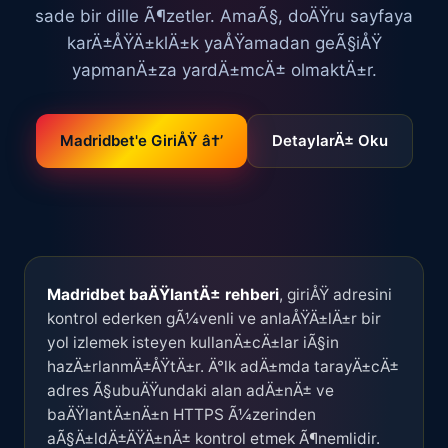
sade bir dille Ã¶zetler. AmaÃ§, doÄŸru sayfaya
karÄ±ÅŸÄ±klÄ±k yaÅŸamadan geÃ§iÅŸ
yapmanÄ±za yardÄ±mcÄ± olmaktÄ±r.
Madridbet'e GiriÅŸ â†’
DetaylarÄ± Oku
Madridbet baÄŸlantÄ± rehberi
, giriÅŸ adresini
kontrol ederken gÃ¼venli ve anlaÅŸÄ±lÄ±r bir
yol izlemek isteyen kullanÄ±cÄ±lar iÃ§in
hazÄ±rlanmÄ±ÅŸtÄ±r. Ä°lk adÄ±mda tarayÄ±cÄ±
adres Ã§ubuÄŸundaki alan adÄ±nÄ± ve
baÄŸlantÄ±nÄ±n HTTPS Ã¼zerinden
aÃ§Ä±ldÄ±ÄŸÄ±nÄ± kontrol etmek Ã¶nemlidir.