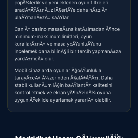
popÃ¼lerlik ve yeni eklenen oyun filtreleri
aradÄ±ÄŸÄ±nÄ±z iÃ§eriÄŸe daha hÄ±zlÄ±
ulaÅŸmanÄ±zÄ± saÄŸlar.
CanlÄ± casino masasÄ±na katÄ±lmadan Ã¶nce
minimum-maksimum limitleri, oyun
kurallarÄ±nÄ± ve masa yoÄŸunluÄŸunu
incelemek daha bilinÃ§li bir tercih yapmanÄ±za
yardÄ±mcÄ± olur.
Mobil cihazlarda oyunlar Ã§oÄŸunlukla
tarayÄ±cÄ± Ã¼zerinden Ã§alÄ±ÅŸÄ±r. Daha
stabil kullanÄ±m iÃ§in baÄŸlantÄ± kalitesini
kontrol etmek ve ekran yÃ¶nÃ¼nÃ¼ oyuna
uygun ÅŸekilde ayarlamak yararlÄ± olabilir.