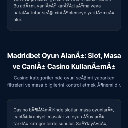
Bu adÄ±m, yanlÄ±ÅŸ karÅŸÄ±laÅŸma veya
hatalÄ± tutar seÃ§imini Ã¶nlemeye yardÄ±mcÄ±
olur.
Madridbet Oyun AlanÄ±: Slot, Masa
ve CanlÄ± Casino KullanÄ±mÄ±
Casino kategorilerinde oyun seÃ§imi yaparken
filtreleri ve masa bilgilerini kontrol etmek Ã¶nemlidir.
Casino bÃ¶lÃ¼mÃ¼nde slotlar, masa oyunlarÄ±,
canlÄ± krupiyeli masalar ve oyun ÅŸovlarÄ±
farklÄ± kategorilerde sunulur. SaÄŸlayÄ±cÄ±,