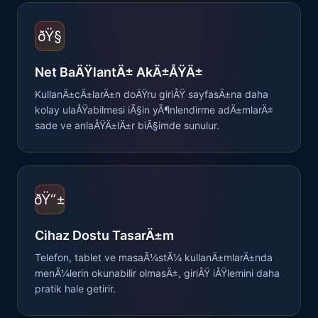
ðŸ§­
Net BaÄŸlantÄ± AkÄ±ÅŸÄ±
KullanÄ±cÄ±larÄ±n doÄŸru giriÅŸ sayfasÄ±na daha
kolay ulaÅŸabilmesi iÃ§in yÃ¶nlendirme adÄ±mlarÄ±
sade ve anlaÅŸÄ±lÄ±r biÃ§imde sunulur.
ðŸ“±
Cihaz Dostu TasarÄ±m
Telefon, tablet ve masaÃ¼stÃ¼ kullanÄ±mlarÄ±nda
menÃ¼lerin okunabilir olmasÄ±, giriÅŸ iÅŸlemini daha
pratik hale getirir.