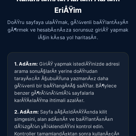
EriÅŸim
DoÄŸru sayfaya ulaÅŸmak, gÃ¼venli baÄŸlantÄ±yÄ±
gÃ¶rmek ve hesabÄ±nÄ±za sorunsuz giriÅŸ yapmak
iÃ§in kÄ±sa yol haritasÄ±.
1. AdÄ±m:
GiriÅŸ yapmak istediÄŸinizde adresi
arama sonuÃ§larÄ± yerine doÄŸrudan
tarayÄ±cÄ± Ã§ubuÄŸuna yazmanÄ±z daha
gÃ¼venli bir baÅŸlangÄ±Ã§ saÄŸlar. BÃ¶ylece
benzer gÃ¶rÃ¼nÃ¼mlÃ¼ sayfalarla
karÅŸÄ±laÅŸma ihtimali azalÄ±r.
2. AdÄ±m:
Sayfa aÃ§Ä±ldÄ±ÄŸÄ±nda kilit
simgesini, alan adÄ±nÄ± ve baÄŸlantÄ±nÄ±n
dÃ¼zgÃ¼n yÃ¼klendiÄŸini kontrol edin.
Kontroller tamamlandÄ±ktan sonra kullanÄ±cÄ±