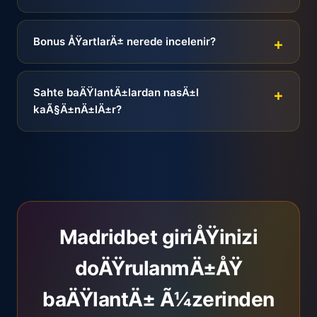
Bonus ÅŸartlarÄ± nerede incelenir?
Sahte baÄŸlantÄ±lardan nasÄ±l
kaÃ§Ä±nÄ±lÄ±r?
Madridbet giriÅŸinizi
doÄŸrulanmÄ±ÅŸ
baÄŸlantÄ± Ã¼zerinden