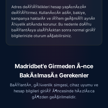
Adres deÄŸiÅŸiklikleri hesap yapÄ±nÄ±zÄ±
deÄŸiÅŸtirmez. KullanÄ±cÄ± adÄ±, bakiye,
kampanya haklarÄ± ve iÅŸlem geÃ§miÅŸi aynÄ±
Ã¼yelik altÄ±nda korunur. Bu nedenle doÄŸru
baÄŸlantÄ±ya ulaÅŸtÄ±ktan sonra normal giriÅŸ
bilgilerinizle oturum aÃ§abilirsiniz.
Madridbet'e Girmeden Ã–nce
BakÄ±lmasÄ± Gerekenler
BaÄŸlantÄ±, gÃ¼venlik simgesi, cihaz uyumu ve
hesap bilgileri giriÅŸ Ã¶ncesinde hÄ±zlÄ±ca
gÃ¶zden geÃ§irilmelidir.