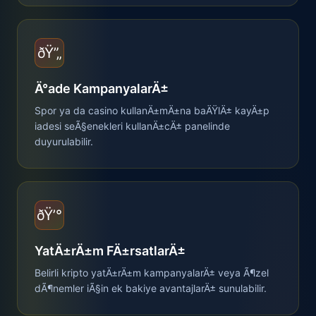
ðŸ”„
Ä°ade KampanyalarÄ±
Spor ya da casino kullanÄ±mÄ±na baÄŸlÄ± kayÄ±p
iadesi seÃ§enekleri kullanÄ±cÄ± panelinde
duyurulabilir.
ðŸ’°
YatÄ±rÄ±m FÄ±rsatlarÄ±
Belirli kripto yatÄ±rÄ±m kampanyalarÄ± veya Ã¶zel
dÃ¶nemler iÃ§in ek bakiye avantajlarÄ± sunulabilir.