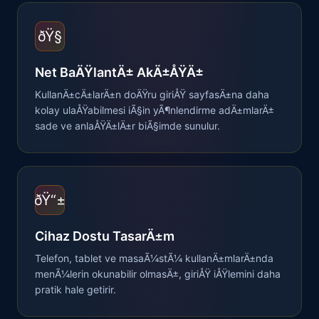
ðŸ§­
Net BaÄŸlantÄ± AkÄ±ÅŸÄ±
KullanÄ±cÄ±larÄ±n doÄŸru giriÅŸ sayfasÄ±na daha
kolay ulaÅŸabilmesi iÃ§in yÃ¶nlendirme adÄ±mlarÄ±
sade ve anlaÅŸÄ±lÄ±r biÃ§imde sunulur.
ðŸ“±
Cihaz Dostu TasarÄ±m
Telefon, tablet ve masaÃ¼stÃ¼ kullanÄ±mlarÄ±nda
menÃ¼lerin okunabilir olmasÄ±, giriÅŸ iÅŸlemini daha
pratik hale getirir.