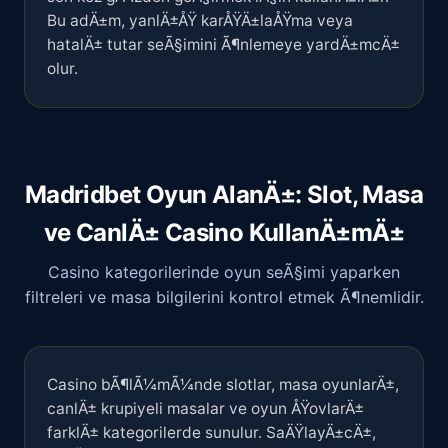
Bu adÄ±m, yanlÄ±ÅŸ karÅŸÄ±laÅŸma veya
hatalÄ± tutar seÃ§imini Ã¶nlemeye yardÄ±mcÄ±
olur.
Madridbet Oyun AlanÄ±: Slot, Masa
ve CanlÄ± Casino KullanÄ±mÄ±
Casino kategorilerinde oyun seÃ§imi yaparken
filtreleri ve masa bilgilerini kontrol etmek Ã¶nemlidir.
Casino bÃ¶lÃ¼mÃ¼nde slotlar, masa oyunlarÄ±,
canlÄ± krupiyeli masalar ve oyun ÅŸovlarÄ±
farklÄ± kategorilerde sunulur. SaÄŸlayÄ±cÄ±,