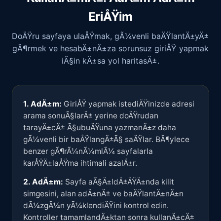
EriÅŸim
DoÄŸru sayfaya ulaÅŸmak, gÃ¼venli baÄŸlantÄ±yÄ±
gÃ¶rmek ve hesabÄ±nÄ±za sorunsuz giriÅŸ yapmak
iÃ§in kÄ±sa yol haritasÄ±.
1. AdÄ±m:
GiriÅŸ yapmak istediÄŸinizde adresi
arama sonuÃ§larÄ± yerine doÄŸrudan
tarayÄ±cÄ± Ã§ubuÄŸuna yazmanÄ±z daha
gÃ¼venli bir baÅŸlangÄ±Ã§ saÄŸlar. BÃ¶ylece
benzer gÃ¶rÃ¼nÃ¼mlÃ¼ sayfalarla
karÅŸÄ±laÅŸma ihtimali azalÄ±r.
2. AdÄ±m:
Sayfa aÃ§Ä±ldÄ±ÄŸÄ±nda kilit
simgesini, alan adÄ±nÄ± ve baÄŸlantÄ±nÄ±n
dÃ¼zgÃ¼n yÃ¼klendiÄŸini kontrol edin.
Kontroller tamamlandÄ±ktan sonra kullanÄ±cÄ±