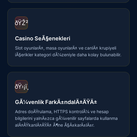
ðŸŽ²
Casino SeÃ§enekleri
Slot oyunlarÄ±, masa oyunlarÄ± ve canlÄ± krupiyeli
iÃ§erikler kategori dÃ¼zeniyle daha kolay bulunabilir.
ðŸ›¡ï¸
GÃ¼venlik FarkÄ±ndalÄ±ÄŸÄ±
Adres doÄŸrulama, HTTPS kontrolÃ¼ ve hesap
bilgilerini yalnÄ±zca gÃ¼venilir sayfalarda kullanma
alÄ±ÅŸkanlÄ±ÄŸÄ± Ã¶ne Ã§Ä±karÄ±lÄ±r.