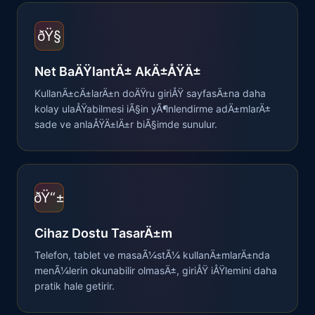
ðŸ§­
Net BaÄŸlantÄ± AkÄ±ÅŸÄ±
KullanÄ±cÄ±larÄ±n doÄŸru giriÅŸ sayfasÄ±na daha
kolay ulaÅŸabilmesi iÃ§in yÃ¶nlendirme adÄ±mlarÄ±
sade ve anlaÅŸÄ±lÄ±r biÃ§imde sunulur.
ðŸ“±
Cihaz Dostu TasarÄ±m
Telefon, tablet ve masaÃ¼stÃ¼ kullanÄ±mlarÄ±nda
menÃ¼lerin okunabilir olmasÄ±, giriÅŸ iÅŸlemini daha
pratik hale getirir.