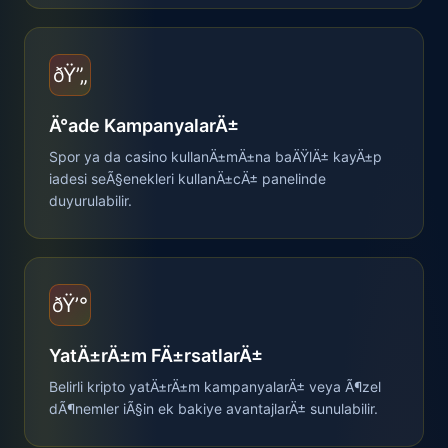
ðŸ”„
Ä°ade KampanyalarÄ±
Spor ya da casino kullanÄ±mÄ±na baÄŸlÄ± kayÄ±p
iadesi seÃ§enekleri kullanÄ±cÄ± panelinde
duyurulabilir.
ðŸ’°
YatÄ±rÄ±m FÄ±rsatlarÄ±
Belirli kripto yatÄ±rÄ±m kampanyalarÄ± veya Ã¶zel
dÃ¶nemler iÃ§in ek bakiye avantajlarÄ± sunulabilir.