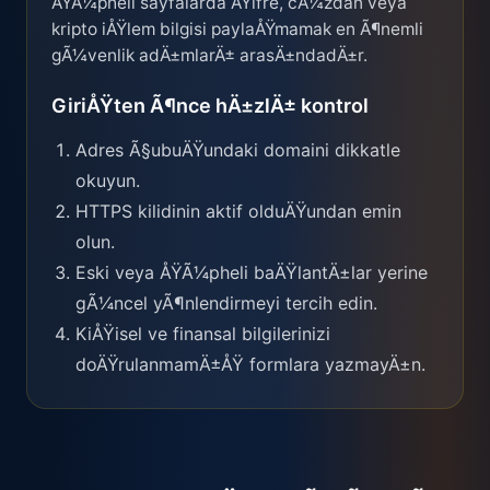
ÅŸÃ¼pheli sayfalarda ÅŸifre, cÃ¼zdan veya
kripto iÅŸlem bilgisi paylaÅŸmamak en Ã¶nemli
gÃ¼venlik adÄ±mlarÄ± arasÄ±ndadÄ±r.
GiriÅŸten Ã¶nce hÄ±zlÄ± kontrol
Adres Ã§ubuÄŸundaki domaini dikkatle
okuyun.
HTTPS kilidinin aktif olduÄŸundan emin
olun.
Eski veya ÅŸÃ¼pheli baÄŸlantÄ±lar yerine
gÃ¼ncel yÃ¶nlendirmeyi tercih edin.
KiÅŸisel ve finansal bilgilerinizi
doÄŸrulanmamÄ±ÅŸ formlara yazmayÄ±n.