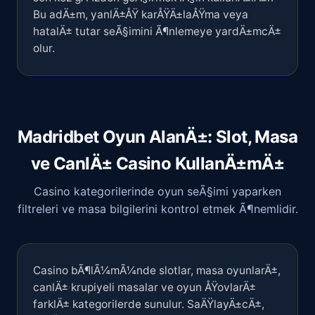
Bu adÄ±m, yanlÄ±ÅŸ karÅŸÄ±laÅŸma veya
hatalÄ± tutar seÃ§imini Ã¶nlemeye yardÄ±mcÄ±
olur.
Madridbet Oyun AlanÄ±: Slot, Masa
ve CanlÄ± Casino KullanÄ±mÄ±
Casino kategorilerinde oyun seÃ§imi yaparken
filtreleri ve masa bilgilerini kontrol etmek Ã¶nemlidir.
Casino bÃ¶lÃ¼mÃ¼nde slotlar, masa oyunlarÄ±,
canlÄ± krupiyeli masalar ve oyun ÅŸovlarÄ±
farklÄ± kategorilerde sunulur. SaÄŸlayÄ±cÄ±,