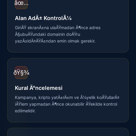
âœ…
Alan AdÄ± KontrolÃ¼
GiriÅŸ ekranÄ±na ulaÅŸmadan Ã¶nce adres
Ã§ubuÄŸundaki domainin doÄŸru
yazÄ±ldÄ±ÄŸÄ±ndan emin olmak gerekir.
ðŸ§¾
Kural Ä°ncelemesi
Kampanya, kripto yatÄ±rÄ±m ve Ã¼yelik koÅŸullarÄ±
iÅŸlem yapmadan Ã¶nce okunabilir ÅŸekilde kontrol
edilmelidir.