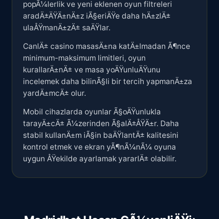
popÃ¼lerlik ve yeni eklenen oyun filtreleri
aradÄ±ÄŸÄ±nÄ±z iÃ§eriÄŸe daha hÄ±zlÄ±
ulaÅŸmanÄ±zÄ± saÄŸlar.
CanlÄ± casino masasÄ±na katÄ±lmadan Ã¶nce
minimum-maksimum limitleri, oyun
kurallarÄ±nÄ± ve masa yoÄŸunluÄŸunu
incelemek daha bilinÃ§li bir tercih yapmanÄ±za
yardÄ±mcÄ± olur.
Mobil cihazlarda oyunlar Ã§oÄŸunlukla
tarayÄ±cÄ± Ã¼zerinden Ã§alÄ±ÅŸÄ±r. Daha
stabil kullanÄ±m iÃ§in baÄŸlantÄ± kalitesini
kontrol etmek ve ekran yÃ¶nÃ¼nÃ¼ oyuna
uygun ÅŸekilde ayarlamak yararlÄ± olabilir.