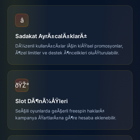
â­
Sadakat AyrÄ±calÄ±klarÄ±
DÃ¼zenli kullanÄ±cÄ±lar iÃ§in kiÅŸisel promosyonlar,
Ã¶zel limitler ve destek Ã¶ncelikleri oluÅŸturulabilir.
ðŸŽ°
Slot DÃ¶nÃ¼ÅŸleri
SeÃ§ili oyunlarda geÃ§erli freespin haklarÄ±
kampanya ÅŸartlarÄ±na gÃ¶re hesaba eklenebilir.