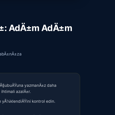
Ä±: AdÄ±m AdÄ±m
sabÄ±nÄ±za
Ä± Ã§ubuÄŸuna yazmanÄ±z daha
htimali azalÄ±r.
yÃ¼klendiÄŸini kontrol edin.