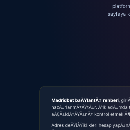
platfor
sayfaya 
Madridbet baÄŸlantÄ± rehberi
, gir
hazÄ±rlanmÄ±ÅŸtÄ±r. Ä°lk adÄ±mda
aÃ§Ä±ldÄ±ÄŸÄ±nÄ± kontrol etmek Ã¶n
Adres deÄŸiÅŸiklikleri hesap yapÄ±