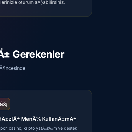
rinizle oturum aÃ§abilirsiniz.
Ä± Gerekenler
 Ã¶ncesinde
âš¡
HÄ±zlÄ± MenÃ¼ KullanÄ±mÄ±
por, casino, kripto yatÄ±rÄ±m ve destek