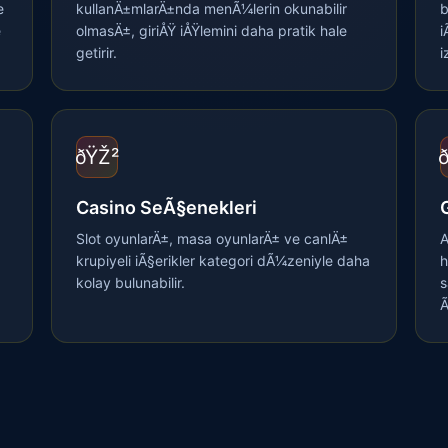
e
kullanÄ±mlarÄ±nda menÃ¼lerin okunabilir
b
e
olmasÄ±, giriÅŸ iÅŸlemini daha pratik hale
i
getirir.
i
ðŸŽ²
ð
Casino SeÃ§enekleri
Slot oyunlarÄ±, masa oyunlarÄ± ve canlÄ±
A
krupiyeli iÃ§erikler kategori dÃ¼zeniyle daha
h
kolay bulunabilir.
s
Ã