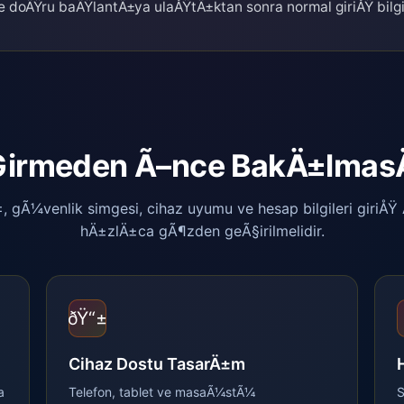
 doÄŸru baÄŸlantÄ±ya ulaÅŸtÄ±ktan sonra normal giriÅŸ bilgile
Girmeden Ã–nce BakÄ±lmas
, gÃ¼venlik simgesi, cihaz uyumu ve hesap bilgileri giriÅŸ
hÄ±zlÄ±ca gÃ¶zden geÃ§irilmelidir.
ðŸ“±
Cihaz Dostu TasarÄ±m
a
Telefon, tablet ve masaÃ¼stÃ¼
S