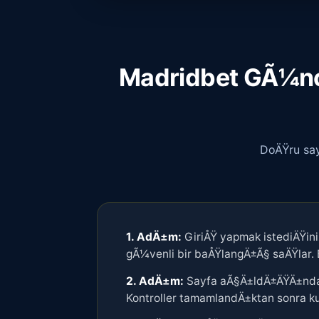
Madridbet GÃ¼n
DoÄŸru sa
1. AdÄ±m:
GiriÅŸ yapmak istediÄŸi
gÃ¼venli bir baÅŸlangÄ±Ã§ saÄŸlar.
2. AdÄ±m:
Sayfa aÃ§Ä±ldÄ±ÄŸÄ±nda k
Kontroller tamamlandÄ±ktan sonra kul