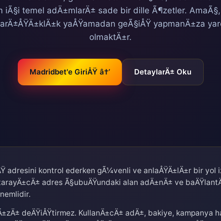
m iÃ§i temel adÄ±mlarÄ± sade bir dille Ã¶zetler. AmaÃ§
karÄ±ÅŸÄ±klÄ±k yaÅŸamadan geÃ§iÅŸ yapmanÄ±za y
olmaktÄ±r.
Madridbet'e GiriÅŸ â†’
DetaylarÄ± Oku
iÅŸ adresini kontrol ederken gÃ¼venli ve anlaÅŸÄ±lÄ±r bir yol 
 tarayÄ±cÄ± adres Ã§ubuÄŸundaki alan adÄ±nÄ± ve baÄŸlan
emlidir.
nÄ±zÄ± deÄŸiÅŸtirmez. KullanÄ±cÄ± adÄ±, bakiye, kampanya h