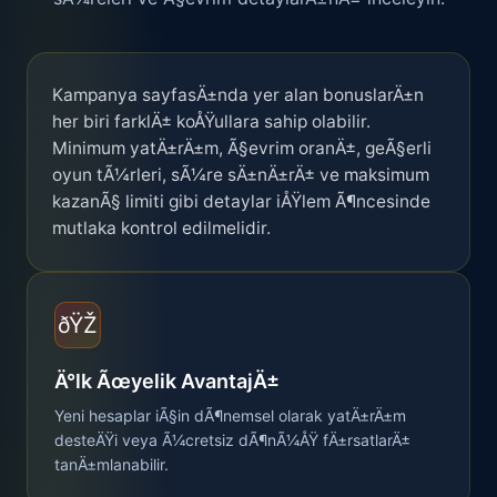
Kampanya sayfasÄ±nda yer alan bonuslarÄ±n
her biri farklÄ± koÅŸullara sahip olabilir.
Minimum yatÄ±rÄ±m, Ã§evrim oranÄ±, geÃ§erli
oyun tÃ¼rleri, sÃ¼re sÄ±nÄ±rÄ± ve maksimum
kazanÃ§ limiti gibi detaylar iÅŸlem Ã¶ncesinde
mutlaka kontrol edilmelidir.
ðŸŽ
Ä°lk Ãœyelik AvantajÄ±
Yeni hesaplar iÃ§in dÃ¶nemsel olarak yatÄ±rÄ±m
desteÄŸi veya Ã¼cretsiz dÃ¶nÃ¼ÅŸ fÄ±rsatlarÄ±
tanÄ±mlanabilir.