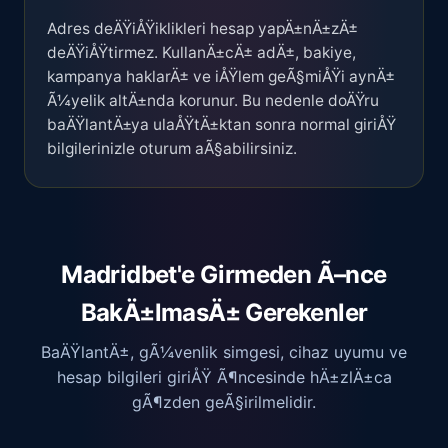
Adres deÄŸiÅŸiklikleri hesap yapÄ±nÄ±zÄ±
deÄŸiÅŸtirmez. KullanÄ±cÄ± adÄ±, bakiye,
kampanya haklarÄ± ve iÅŸlem geÃ§miÅŸi aynÄ±
Ã¼yelik altÄ±nda korunur. Bu nedenle doÄŸru
baÄŸlantÄ±ya ulaÅŸtÄ±ktan sonra normal giriÅŸ
bilgilerinizle oturum aÃ§abilirsiniz.
Madridbet'e Girmeden Ã–nce
BakÄ±lmasÄ± Gerekenler
BaÄŸlantÄ±, gÃ¼venlik simgesi, cihaz uyumu ve
hesap bilgileri giriÅŸ Ã¶ncesinde hÄ±zlÄ±ca
gÃ¶zden geÃ§irilmelidir.