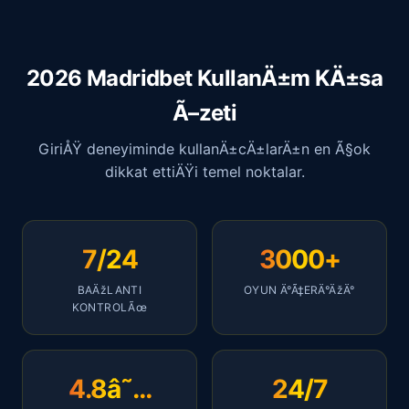
2026 Madridbet KullanÄ±m KÄ±sa
Ã–zeti
GiriÅŸ deneyiminde kullanÄ±cÄ±larÄ±n en Ã§ok
dikkat ettiÄŸi temel noktalar.
7/24
3000+
BAÄžLANTI
OYUN Ä°Ã‡ERÄ°ÄžÄ°
KONTROLÃœ
4.8â˜…
24/7