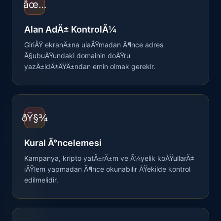
âœ…
Alan AdÄ± KontrolÃ¼
GiriÅŸ ekranÄ±na ulaÅŸmadan Ã¶nce adres
Ã§ubuÄŸundaki domainin doÄŸru
yazÄ±ldÄ±ÄŸÄ±ndan emin olmak gerekir.
ðŸ§¾
Kural Ä°ncelemesi
Kampanya, kripto yatÄ±rÄ±m ve Ã¼yelik koÅŸullarÄ±
iÅŸlem yapmadan Ã¶nce okunabilir ÅŸekilde kontrol
edilmelidir.