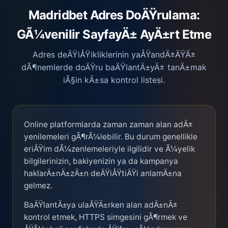
Madridbet Adres DoÄŸrulama:
GÃ¼venilir SayfayÄ± AyÄ±rt Etme
Adres deÄŸiÅŸikliklerinin yaÅŸandÄ±ÄŸÄ±
dÃ¶nemlerde doÄŸru baÄŸlantÄ±yÄ± tanÄ±mak
iÃ§in kÄ±sa kontrol listesi.
Online platformlarda zaman zaman alan adÄ±
yenilemeleri gÃ¶rÃ¼lebilir. Bu durum genellikle
eriÅŸim dÃ¼zenlemeleriyle ilgilidir ve Ã¼yelik
bilgilerinizin, bakiyenizin ya da kampanya
haklarÄ±nÄ±zÄ±n deÄŸiÅŸtiÄŸi anlamÄ±na
gelmez.
BaÄŸlantÄ±ya ulaÅŸÄ±rken alan adÄ±nÄ±
kontrol etmek, HTTPS simgesini gÃ¶rmek ve