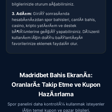
bilgilerinizle oturum aÃ§abilirsiniz.
3. AdÄ±m:
GiriÅŸ sonrasÄ±nda
hesabÄ±nÄ±zdan spor bahisleri, canlÄ± bahis,
casino, kripto yatÄ±rÄ±m ve destek
bÃ¶lÃ¼mlerine geÃ§iÅŸ yapabilirsiniz. DÃ¼zenli
kullanÄ±m iÃ§in doÄŸru baÄŸlantÄ±yÄ±
favorilerinize eklemek faydalÄ± olur.
Madridbet Bahis EkranÄ±:
OranlarÄ± Takip Etme ve Kupon
HazÄ±rlama
Spor panelini daha kontrollÃ¼ kullanmak isteyenler
iÃ§in temel kupon ve pazar bilgileri.