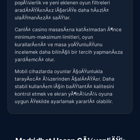
popÃ¼lerlik ve yeni eklenen oyun filtreleri
aradÄ±ÄŸÄ±nÄ±z iÃ§eriÄŸe daha hÄ±zlÄ±
ulaÅŸmanÄ±zÄ± saÄŸlar.
CanlÄ± casino masasÄ±na katÄ±lmadan Ã¶nce
minimum-maksimum limitleri, oyun
kurallarÄ±nÄ± ve masa yoÄŸunluÄŸunu
incelemek daha bilinÃ§li bir tercih yapmanÄ±za
yardÄ±mcÄ± olur.
Mobil cihazlarda oyunlar Ã§oÄŸunlukla
tarayÄ±cÄ± Ã¼zerinden Ã§alÄ±ÅŸÄ±r. Daha
stabil kullanÄ±m iÃ§in baÄŸlantÄ± kalitesini
kontrol etmek ve ekran yÃ¶nÃ¼nÃ¼ oyuna
uygun ÅŸekilde ayarlamak yararlÄ± olabilir.