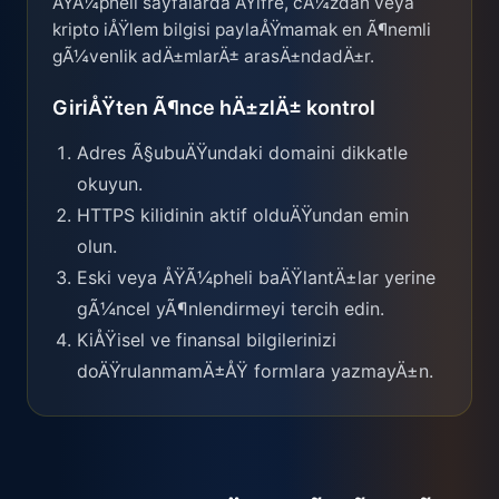
ÅŸÃ¼pheli sayfalarda ÅŸifre, cÃ¼zdan veya
kripto iÅŸlem bilgisi paylaÅŸmamak en Ã¶nemli
gÃ¼venlik adÄ±mlarÄ± arasÄ±ndadÄ±r.
GiriÅŸten Ã¶nce hÄ±zlÄ± kontrol
Adres Ã§ubuÄŸundaki domaini dikkatle
okuyun.
HTTPS kilidinin aktif olduÄŸundan emin
olun.
Eski veya ÅŸÃ¼pheli baÄŸlantÄ±lar yerine
gÃ¼ncel yÃ¶nlendirmeyi tercih edin.
KiÅŸisel ve finansal bilgilerinizi
doÄŸrulanmamÄ±ÅŸ formlara yazmayÄ±n.