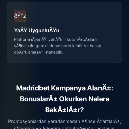
ðŸ”ž
YaÅŸ UygunluÄŸu
Platform iÃ§eriÄŸi yetiÅŸkin kullanÄ±cÄ±lara
yÃ¶neliktir; gerekli durumlarda kimlik ve hesap
doÄŸrulamasÄ± istenebilir.
Madridbet Kampanya AlanÄ±:
BonuslarÄ± Okurken Nelere
BakÄ±lÄ±r?
Promosyonlardan yararlanmadan Ã¶nce ÅŸartlarÄ±,
sÃ¼releri ve Ã§evrim detaylarÄ±nÄ± inceleyin.