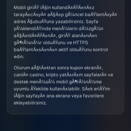
Mobil giriÅŸ iÃ§in kullandÄ±ÄŸÄ±nÄ±z
tarayÄ±cÄ±yÄ± aÃ§Ä±p gÃ¼ncel baÄŸlantÄ±yÄ±
adres Ã§ubuÄŸuna yazabilirsiniz. Sayfa
yÃ¼klendiÄŸinde menÃ¼lerin dÃ¼zgÃ¼n
aÃ§Ä±ldÄ±ÄŸÄ±nÄ±, giriÅŸ alanÄ±nÄ±n
gÃ¶rÃ¼nÃ¼r olduÄŸunu ve HTTPS
baÄŸlantÄ±sÄ±nÄ±n aktif olduÄŸunu kontrol
edin.
Oturum aÃ§tÄ±ktan sonra kupon ekranÄ±,
canlÄ± casino, kripto yatÄ±rÄ±m sayfalarÄ± ve
destek menÃ¼sÃ¼ mobil gÃ¶rÃ¼nÃ¼me
uyumlu ÅŸekilde kullanÄ±labilir. SÄ±k eriÅŸim
iÃ§in sayfayÄ± ana ekrana veya favorilere
ekleyebilirsiniz.