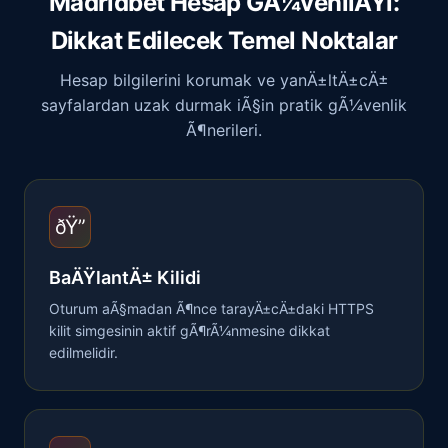
Madridbet Hesap GÃ¼venliÄŸi:
Dikkat Edilecek Temel Noktalar
Hesap bilgilerini korumak ve yanÄ±ltÄ±cÄ±
sayfalardan uzak durmak iÃ§in pratik gÃ¼venlik
Ã¶nerileri.
ðŸ”
BaÄŸlantÄ± Kilidi
Oturum aÃ§madan Ã¶nce tarayÄ±cÄ±daki HTTPS
kilit simgesinin aktif gÃ¶rÃ¼nmesine dikkat
edilmelidir.