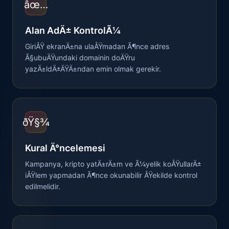
âœ…
Alan AdÄ± KontrolÃ¼
GiriÅŸ ekranÄ±na ulaÅŸmadan Ã¶nce adres
Ã§ubuÄŸundaki domainin doÄŸru
yazÄ±ldÄ±ÄŸÄ±ndan emin olmak gerekir.
ðŸ§¾
Kural Ä°ncelemesi
Kampanya, kripto yatÄ±rÄ±m ve Ã¼yelik koÅŸullarÄ±
iÅŸlem yapmadan Ã¶nce okunabilir ÅŸekilde kontrol
edilmelidir.