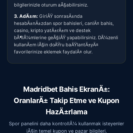
bilgilerinizle oturum aÃ§abilirsiniz.
3. AdÄ±m:
GiriÅŸ sonrasÄ±nda
hesabÄ±nÄ±zdan spor bahisleri, canlÄ± bahis,
casino, kripto yatÄ±rÄ±m ve destek
bÃ¶lÃ¼mlerine geÃ§iÅŸ yapabilirsiniz. DÃ¼zenli
kullanÄ±m iÃ§in doÄŸru baÄŸlantÄ±yÄ±
favorilerinize eklemek faydalÄ± olur.
Madridbet Bahis EkranÄ±:
OranlarÄ± Takip Etme ve Kupon
HazÄ±rlama
Spor panelini daha kontrollÃ¼ kullanmak isteyenler
iÃ§in temel kupon ve pazar bilgileri.