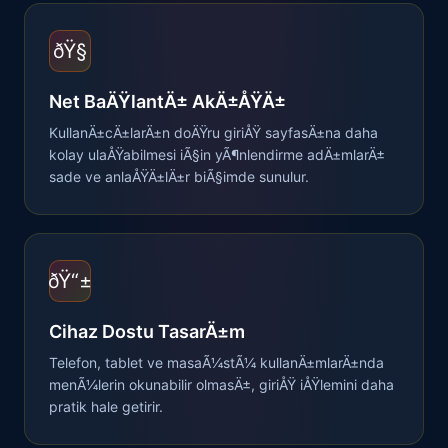
ðŸ§­
Net BaÄŸlantÄ± AkÄ±ÅŸÄ±
KullanÄ±cÄ±larÄ±n doÄŸru giriÅŸ sayfasÄ±na daha
kolay ulaÅŸabilmesi iÃ§in yÃ¶nlendirme adÄ±mlarÄ±
sade ve anlaÅŸÄ±lÄ±r biÃ§imde sunulur.
ðŸ“±
Cihaz Dostu TasarÄ±m
Telefon, tablet ve masaÃ¼stÃ¼ kullanÄ±mlarÄ±nda
menÃ¼lerin okunabilir olmasÄ±, giriÅŸ iÅŸlemini daha
pratik hale getirir.