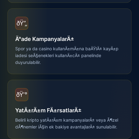
ðŸ”„
Ä°ade KampanyalarÄ±
Spor ya da casino kullanÄ±mÄ±na baÄŸlÄ± kayÄ±p
iadesi seÃ§enekleri kullanÄ±cÄ± panelinde
duyurulabilir.
ðŸ’°
YatÄ±rÄ±m FÄ±rsatlarÄ±
Belirli kripto yatÄ±rÄ±m kampanyalarÄ± veya Ã¶zel
dÃ¶nemler iÃ§in ek bakiye avantajlarÄ± sunulabilir.