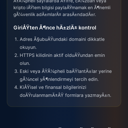
ÅŸÃ¼pheli sayfalarda ÅŸifre, cÃ¼zdan veya
kripto iÅŸlem bilgisi paylaÅŸmamak en Ã¶nemli
gÃ¼venlik adÄ±mlarÄ± arasÄ±ndadÄ±r.
GiriÅŸten Ã¶nce hÄ±zlÄ± kontrol
Adres Ã§ubuÄŸundaki domaini dikkatle
okuyun.
HTTPS kilidinin aktif olduÄŸundan emin
olun.
Eski veya ÅŸÃ¼pheli baÄŸlantÄ±lar yerine
gÃ¼ncel yÃ¶nlendirmeyi tercih edin.
KiÅŸisel ve finansal bilgilerinizi
doÄŸrulanmamÄ±ÅŸ formlara yazmayÄ±n.