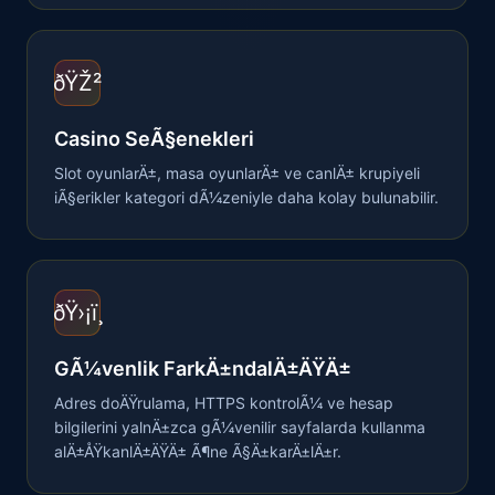
ðŸŽ²
Casino SeÃ§enekleri
Slot oyunlarÄ±, masa oyunlarÄ± ve canlÄ± krupiyeli
iÃ§erikler kategori dÃ¼zeniyle daha kolay bulunabilir.
ðŸ›¡ï¸
GÃ¼venlik FarkÄ±ndalÄ±ÄŸÄ±
Adres doÄŸrulama, HTTPS kontrolÃ¼ ve hesap
bilgilerini yalnÄ±zca gÃ¼venilir sayfalarda kullanma
alÄ±ÅŸkanlÄ±ÄŸÄ± Ã¶ne Ã§Ä±karÄ±lÄ±r.