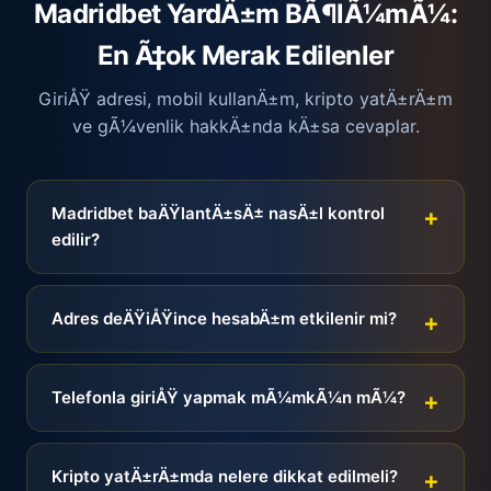
Madridbet YardÄ±m BÃ¶lÃ¼mÃ¼:
En Ã‡ok Merak Edilenler
GiriÅŸ adresi, mobil kullanÄ±m, kripto yatÄ±rÄ±m
ve gÃ¼venlik hakkÄ±nda kÄ±sa cevaplar.
Madridbet baÄŸlantÄ±sÄ± nasÄ±l kontrol
edilir?
Adres deÄŸiÅŸince hesabÄ±m etkilenir mi?
Telefonla giriÅŸ yapmak mÃ¼mkÃ¼n mÃ¼?
Kripto yatÄ±rÄ±mda nelere dikkat edilmeli?