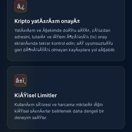
â‚¿
Kripto yatÄ±rÄ±m onayÄ±
YatÄ±rÄ±m ve Ã§ekimde doÄŸru aÄŸÄ±, cÃ¼zdan
adresini, tutarÄ± ve iÅŸlem Ã¶zÃ¼nÃ¼ (tx) onay
ekranÄ±nda tekrar kontrol edin; aÄŸ uyumsuzluÄŸu
geri dÃ¶nÃ¼ÅŸÃ¼ olmayan kayÄ±plara yol aÃ§abilir.
â±ï¸
KiÅŸisel Limitler
KullanÄ±m sÃ¼resi ve harcama miktarÄ± iÃ§in
kiÅŸisel sÄ±nÄ±rlar belirlemek daha dengeli bir
deneyim saÄŸlar.