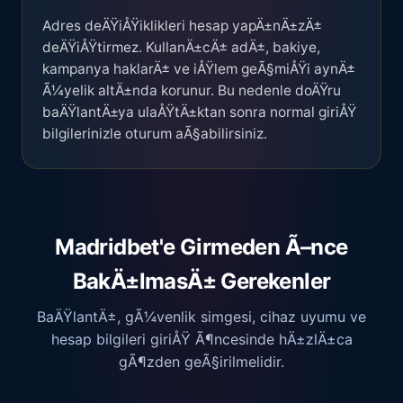
Adres deÄŸiÅŸiklikleri hesap yapÄ±nÄ±zÄ±
deÄŸiÅŸtirmez. KullanÄ±cÄ± adÄ±, bakiye,
kampanya haklarÄ± ve iÅŸlem geÃ§miÅŸi aynÄ±
Ã¼yelik altÄ±nda korunur. Bu nedenle doÄŸru
baÄŸlantÄ±ya ulaÅŸtÄ±ktan sonra normal giriÅŸ
bilgilerinizle oturum aÃ§abilirsiniz.
Madridbet'e Girmeden Ã–nce
BakÄ±lmasÄ± Gerekenler
BaÄŸlantÄ±, gÃ¼venlik simgesi, cihaz uyumu ve
hesap bilgileri giriÅŸ Ã¶ncesinde hÄ±zlÄ±ca
gÃ¶zden geÃ§irilmelidir.