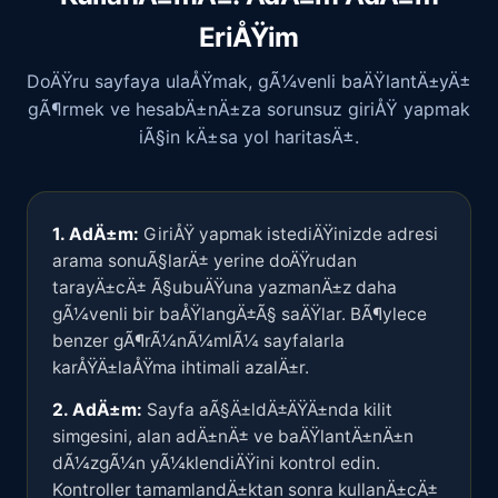
EriÅŸim
DoÄŸru sayfaya ulaÅŸmak, gÃ¼venli baÄŸlantÄ±yÄ±
gÃ¶rmek ve hesabÄ±nÄ±za sorunsuz giriÅŸ yapmak
iÃ§in kÄ±sa yol haritasÄ±.
1. AdÄ±m:
GiriÅŸ yapmak istediÄŸinizde adresi
arama sonuÃ§larÄ± yerine doÄŸrudan
tarayÄ±cÄ± Ã§ubuÄŸuna yazmanÄ±z daha
gÃ¼venli bir baÅŸlangÄ±Ã§ saÄŸlar. BÃ¶ylece
benzer gÃ¶rÃ¼nÃ¼mlÃ¼ sayfalarla
karÅŸÄ±laÅŸma ihtimali azalÄ±r.
2. AdÄ±m:
Sayfa aÃ§Ä±ldÄ±ÄŸÄ±nda kilit
simgesini, alan adÄ±nÄ± ve baÄŸlantÄ±nÄ±n
dÃ¼zgÃ¼n yÃ¼klendiÄŸini kontrol edin.
Kontroller tamamlandÄ±ktan sonra kullanÄ±cÄ±