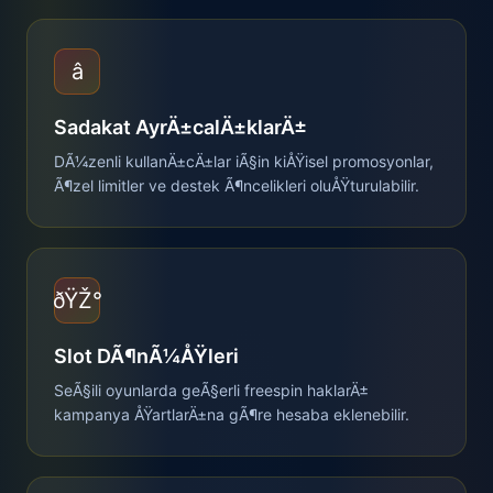
â­
Sadakat AyrÄ±calÄ±klarÄ±
DÃ¼zenli kullanÄ±cÄ±lar iÃ§in kiÅŸisel promosyonlar,
Ã¶zel limitler ve destek Ã¶ncelikleri oluÅŸturulabilir.
ðŸŽ°
Slot DÃ¶nÃ¼ÅŸleri
SeÃ§ili oyunlarda geÃ§erli freespin haklarÄ±
kampanya ÅŸartlarÄ±na gÃ¶re hesaba eklenebilir.