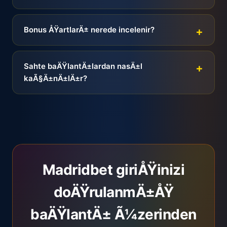
Bonus ÅŸartlarÄ± nerede incelenir?
Sahte baÄŸlantÄ±lardan nasÄ±l
kaÃ§Ä±nÄ±lÄ±r?
Madridbet giriÅŸinizi
doÄŸrulanmÄ±ÅŸ
baÄŸlantÄ± Ã¼zerinden