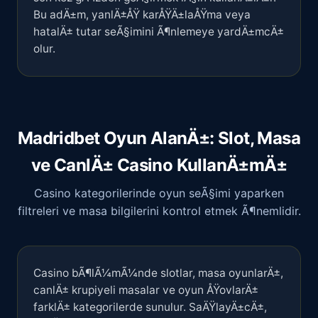
Bu adÄ±m, yanlÄ±ÅŸ karÅŸÄ±laÅŸma veya
hatalÄ± tutar seÃ§imini Ã¶nlemeye yardÄ±mcÄ±
olur.
Madridbet Oyun AlanÄ±: Slot, Masa
ve CanlÄ± Casino KullanÄ±mÄ±
Casino kategorilerinde oyun seÃ§imi yaparken
filtreleri ve masa bilgilerini kontrol etmek Ã¶nemlidir.
Casino bÃ¶lÃ¼mÃ¼nde slotlar, masa oyunlarÄ±,
canlÄ± krupiyeli masalar ve oyun ÅŸovlarÄ±
farklÄ± kategorilerde sunulur. SaÄŸlayÄ±cÄ±,