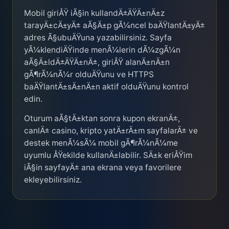
Mobil giriÅŸ iÃ§in kullandÄ±ÄŸÄ±nÄ±z
tarayÄ±cÄ±yÄ± aÃ§Ä±p gÃ¼ncel baÄŸlantÄ±yÄ±
adres Ã§ubuÄŸuna yazabilirsiniz. Sayfa
yÃ¼klendiÄŸinde menÃ¼lerin dÃ¼zgÃ¼n
aÃ§Ä±ldÄ±ÄŸÄ±nÄ±, giriÅŸ alanÄ±nÄ±n
gÃ¶rÃ¼nÃ¼r olduÄŸunu ve HTTPS
baÄŸlantÄ±sÄ±nÄ±n aktif olduÄŸunu kontrol
edin.
Oturum aÃ§tÄ±ktan sonra kupon ekranÄ±,
canlÄ± casino, kripto yatÄ±rÄ±m sayfalarÄ± ve
destek menÃ¼sÃ¼ mobil gÃ¶rÃ¼nÃ¼me
uyumlu ÅŸekilde kullanÄ±labilir. SÄ±k eriÅŸim
iÃ§in sayfayÄ± ana ekrana veya favorilere
ekleyebilirsiniz.