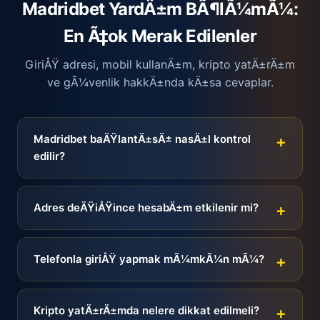
Madridbet YardÄ±m BÃ¶lÃ¼mÃ¼:
En Ã‡ok Merak Edilenler
GiriÅŸ adresi, mobil kullanÄ±m, kripto yatÄ±rÄ±m
ve gÃ¼venlik hakkÄ±nda kÄ±sa cevaplar.
Madridbet baÄŸlantÄ±sÄ± nasÄ±l kontrol
edilir?
Adres deÄŸiÅŸince hesabÄ±m etkilenir mi?
Telefonla giriÅŸ yapmak mÃ¼mkÃ¼n mÃ¼?
Kripto yatÄ±rÄ±mda nelere dikkat edilmeli?