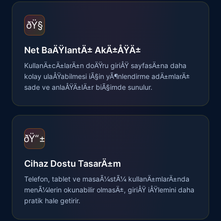
ðŸ§­
Net BaÄŸlantÄ± AkÄ±ÅŸÄ±
KullanÄ±cÄ±larÄ±n doÄŸru giriÅŸ sayfasÄ±na daha
kolay ulaÅŸabilmesi iÃ§in yÃ¶nlendirme adÄ±mlarÄ±
sade ve anlaÅŸÄ±lÄ±r biÃ§imde sunulur.
ðŸ“±
Cihaz Dostu TasarÄ±m
Telefon, tablet ve masaÃ¼stÃ¼ kullanÄ±mlarÄ±nda
menÃ¼lerin okunabilir olmasÄ±, giriÅŸ iÅŸlemini daha
pratik hale getirir.