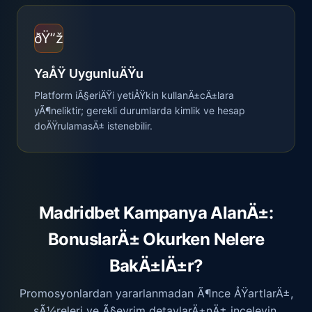
ðŸ”ž
YaÅŸ UygunluÄŸu
Platform iÃ§eriÄŸi yetiÅŸkin kullanÄ±cÄ±lara
yÃ¶neliktir; gerekli durumlarda kimlik ve hesap
doÄŸrulamasÄ± istenebilir.
Madridbet Kampanya AlanÄ±:
BonuslarÄ± Okurken Nelere
BakÄ±lÄ±r?
Promosyonlardan yararlanmadan Ã¶nce ÅŸartlarÄ±,
sÃ¼releri ve Ã§evrim detaylarÄ±nÄ± inceleyin.