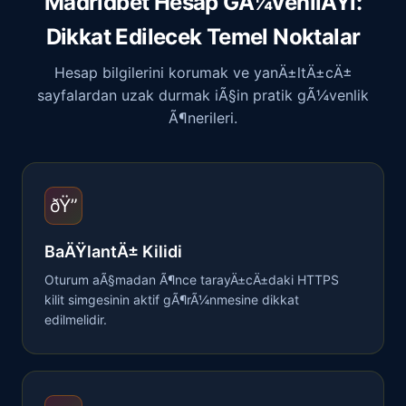
Madridbet Hesap GÃ¼venliÄŸi:
Dikkat Edilecek Temel Noktalar
Hesap bilgilerini korumak ve yanÄ±ltÄ±cÄ±
sayfalardan uzak durmak iÃ§in pratik gÃ¼venlik
Ã¶nerileri.
ðŸ”
BaÄŸlantÄ± Kilidi
Oturum aÃ§madan Ã¶nce tarayÄ±cÄ±daki HTTPS
kilit simgesinin aktif gÃ¶rÃ¼nmesine dikkat
edilmelidir.