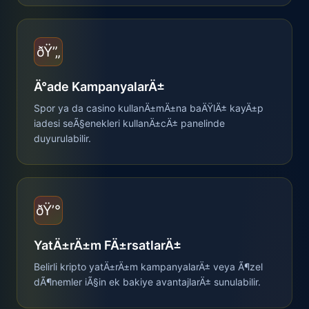
ðŸ”„
Ä°ade KampanyalarÄ±
Spor ya da casino kullanÄ±mÄ±na baÄŸlÄ± kayÄ±p
iadesi seÃ§enekleri kullanÄ±cÄ± panelinde
duyurulabilir.
ðŸ’°
YatÄ±rÄ±m FÄ±rsatlarÄ±
Belirli kripto yatÄ±rÄ±m kampanyalarÄ± veya Ã¶zel
dÃ¶nemler iÃ§in ek bakiye avantajlarÄ± sunulabilir.