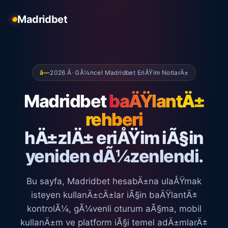
Madridbet
â—
2026 Â· GÃ¼ncel Madridbet EriÅŸim NotlarÄ±
Madridbet
baÄŸlantÄ±
rehberi
hÄ±zlÄ± eriÅŸim iÃ§in
yeniden dÃ¼zenlendi.
Bu sayfa, Madridbet hesabÄ±na ulaÅŸmak
isteyen kullanÄ±cÄ±lar iÃ§in baÄŸlantÄ±
kontrolÃ¼, gÃ¼venli oturum aÃ§ma, mobil
kullanÄ±m ve platform iÃ§i temel adÄ±mlarÄ±