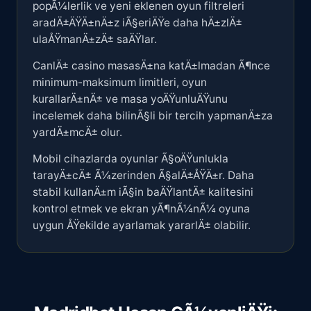
popÃ¼lerlik ve yeni eklenen oyun filtreleri
aradÄ±ÄŸÄ±nÄ±z iÃ§eriÄŸe daha hÄ±zlÄ±
ulaÅŸmanÄ±zÄ± saÄŸlar.
CanlÄ± casino masasÄ±na katÄ±lmadan Ã¶nce
minimum-maksimum limitleri, oyun
kurallarÄ±nÄ± ve masa yoÄŸunluÄŸunu
incelemek daha bilinÃ§li bir tercih yapmanÄ±za
yardÄ±mcÄ± olur.
Mobil cihazlarda oyunlar Ã§oÄŸunlukla
tarayÄ±cÄ± Ã¼zerinden Ã§alÄ±ÅŸÄ±r. Daha
stabil kullanÄ±m iÃ§in baÄŸlantÄ± kalitesini
kontrol etmek ve ekran yÃ¶nÃ¼nÃ¼ oyuna
uygun ÅŸekilde ayarlamak yararlÄ± olabilir.