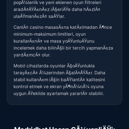
popÃ¼lerlik ve yeni eklenen oyun filtreleri
aradÄ±ÄŸÄ±nÄ±z iÃ§eriÄŸe daha hÄ±zlÄ±
ulaÅŸmanÄ±zÄ± saÄŸlar.
CanlÄ± casino masasÄ±na katÄ±lmadan Ã¶nce
minimum-maksimum limitleri, oyun
kurallarÄ±nÄ± ve masa yoÄŸunluÄŸunu
incelemek daha bilinÃ§li bir tercih yapmanÄ±za
yardÄ±mcÄ± olur.
Mobil cihazlarda oyunlar Ã§oÄŸunlukla
tarayÄ±cÄ± Ã¼zerinden Ã§alÄ±ÅŸÄ±r. Daha
stabil kullanÄ±m iÃ§in baÄŸlantÄ± kalitesini
kontrol etmek ve ekran yÃ¶nÃ¼nÃ¼ oyuna
uygun ÅŸekilde ayarlamak yararlÄ± olabilir.