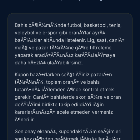
Bahis bÃ¶lÃ¼mÃ¼nde futbol, basketbol, tenis,
voleybol ve e-spor gibi branÅŸlar ayrÄ±
baÅŸlÄ±klar altÄ±nda listelenir. Lig, saat, canlÄ±
maÃ§ ve pazar tÃ¼rÃ¼ne gÃ¶re filtreleme
yaparak aradÄ±ÄŸÄ±nÄ±z karÅŸÄ±laÅŸmaya
daha hÄ±zlÄ± ulaÅŸabilirsiniz.
Kupon hazÄ±rlarken seÃ§tiÄŸiniz pazarÄ±n
tÃ¼rÃ¼nÃ¼, toplam oranÄ± ve bahis
tutarÄ±nÄ± iÅŸlemden Ã¶nce kontrol etmek
gerekir. CanlÄ± bahislerde skor, sÃ¼re ve oran
deÄŸiÅŸimi birlikte takip edildiÄŸi iÃ§in
kararlarÄ±nÄ±zÄ± acele etmeden vermeniz
Ã¶nerilir.
Son onay ekranÄ±, kupondaki tÃ¼m seÃ§imleri
son kez gÃ¶zden geÃ§irmek iÃ§in kullanÄ±lÄ±r.