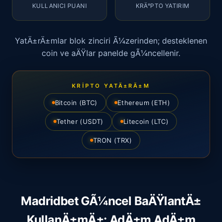
KULLANICI PUANI
KRÄ°PTO YATIRIM
YatÄ±rÄ±mlar blok zinciri Ã¼zerinden; desteklenen
coin ve aÄŸlar panelde gÃ¼ncellenir.
KRIPTO YATÄ±RÄ±M
Bitcoin (BTC)
Ethereum (ETH)
Tether (USDT)
Litecoin (LTC)
TRON (TRX)
Madridbet GÃ¼ncel BaÄŸlantÄ±
KullanÄ±mÄ±: AdÄ±m AdÄ±m