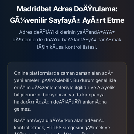
Madridbet Adres DoÄŸrulama:
GÃ¼venilir SayfayÄ± AyÄ±rt Etme
Adres deÄŸiÅŸikliklerinin yaÅŸandÄ±ÄŸÄ±
dÃ¶nemlerde doÄŸru baÄŸlantÄ±yÄ± tanÄ±mak
iÃ§in kÄ±sa kontrol listesi.
Online platformlarda zaman zaman alan adÄ±
yenilemeleri gÃ¶rÃ¼lebilir. Bu durum genellikle
eriÅŸim dÃ¼zenlemeleriyle ilgilidir ve Ã¼yelik
bilgilerinizin, bakiyenizin ya da kampanya
haklarÄ±nÄ±zÄ±n deÄŸiÅŸtiÄŸi anlamÄ±na
gelmez.
BaÄŸlantÄ±ya ulaÅŸÄ±rken alan adÄ±nÄ±
kontrol etmek, HTTPS simgesini gÃ¶rmek ve