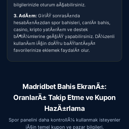
bilgilerinizle oturum aÃ§abilirsiniz.
3. AdÄ±m:
GiriÅŸ sonrasÄ±nda
hesabÄ±nÄ±zdan spor bahisleri, canlÄ± bahis,
casino, kripto yatÄ±rÄ±m ve destek
bÃ¶lÃ¼mlerine geÃ§iÅŸ yapabilirsiniz. DÃ¼zenli
kullanÄ±m iÃ§in doÄŸru baÄŸlantÄ±yÄ±
favorilerinize eklemek faydalÄ± olur.
Madridbet Bahis EkranÄ±:
OranlarÄ± Takip Etme ve Kupon
HazÄ±rlama
Spor panelini daha kontrollÃ¼ kullanmak isteyenler
iÃ§in temel kupon ve pazar bilgileri.