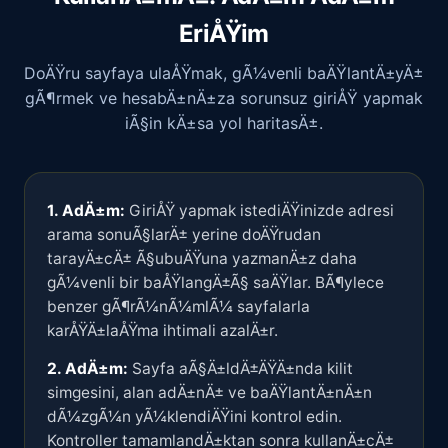
EriÅŸim
DoÄŸru sayfaya ulaÅŸmak, gÃ¼venli baÄŸlantÄ±yÄ±
gÃ¶rmek ve hesabÄ±nÄ±za sorunsuz giriÅŸ yapmak
iÃ§in kÄ±sa yol haritasÄ±.
1. AdÄ±m:
GiriÅŸ yapmak istediÄŸinizde adresi
arama sonuÃ§larÄ± yerine doÄŸrudan
tarayÄ±cÄ± Ã§ubuÄŸuna yazmanÄ±z daha
gÃ¼venli bir baÅŸlangÄ±Ã§ saÄŸlar. BÃ¶ylece
benzer gÃ¶rÃ¼nÃ¼mlÃ¼ sayfalarla
karÅŸÄ±laÅŸma ihtimali azalÄ±r.
2. AdÄ±m:
Sayfa aÃ§Ä±ldÄ±ÄŸÄ±nda kilit
simgesini, alan adÄ±nÄ± ve baÄŸlantÄ±nÄ±n
dÃ¼zgÃ¼n yÃ¼klendiÄŸini kontrol edin.
Kontroller tamamlandÄ±ktan sonra kullanÄ±cÄ±