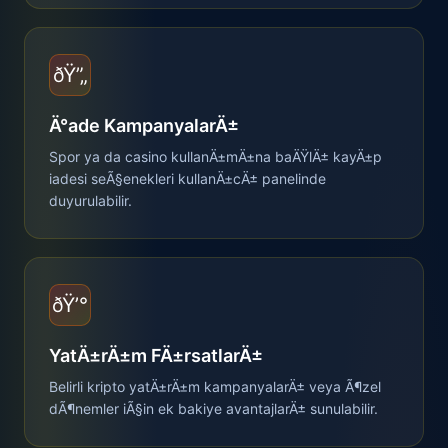
ðŸ”„
Ä°ade KampanyalarÄ±
Spor ya da casino kullanÄ±mÄ±na baÄŸlÄ± kayÄ±p
iadesi seÃ§enekleri kullanÄ±cÄ± panelinde
duyurulabilir.
ðŸ’°
YatÄ±rÄ±m FÄ±rsatlarÄ±
Belirli kripto yatÄ±rÄ±m kampanyalarÄ± veya Ã¶zel
dÃ¶nemler iÃ§in ek bakiye avantajlarÄ± sunulabilir.