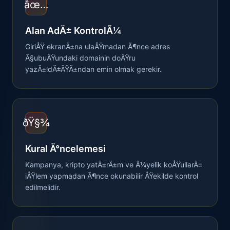
âœ…
Alan AdÄ± KontrolÃ¼
GiriÅŸ ekranÄ±na ulaÅŸmadan Ã¶nce adres
Ã§ubuÄŸundaki domainin doÄŸru
yazÄ±ldÄ±ÄŸÄ±ndan emin olmak gerekir.
ðŸ§¾
Kural Ä°ncelemesi
Kampanya, kripto yatÄ±rÄ±m ve Ã¼yelik koÅŸullarÄ±
iÅŸlem yapmadan Ã¶nce okunabilir ÅŸekilde kontrol
edilmelidir.