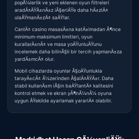
popÃ¼lerlik ve yeni eklenen oyun filtreleri
aradÄ±ÄŸÄ±nÄ±z iÃ§eriÄŸe daha hÄ±zlÄ±
ulaÅŸmanÄ±zÄ± saÄŸlar.
CanlÄ± casino masasÄ±na katÄ±lmadan Ã¶nce
minimum-maksimum limitleri, oyun
kurallarÄ±nÄ± ve masa yoÄŸunluÄŸunu
incelemek daha bilinÃ§li bir tercih yapmanÄ±za
yardÄ±mcÄ± olur.
Mobil cihazlarda oyunlar Ã§oÄŸunlukla
tarayÄ±cÄ± Ã¼zerinden Ã§alÄ±ÅŸÄ±r. Daha
stabil kullanÄ±m iÃ§in baÄŸlantÄ± kalitesini
kontrol etmek ve ekran yÃ¶nÃ¼nÃ¼ oyuna
uygun ÅŸekilde ayarlamak yararlÄ± olabilir.