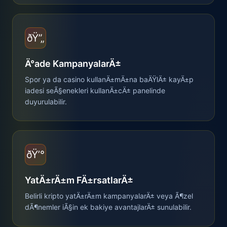
ðŸ”„
Ä°ade KampanyalarÄ±
Spor ya da casino kullanÄ±mÄ±na baÄŸlÄ± kayÄ±p
iadesi seÃ§enekleri kullanÄ±cÄ± panelinde
duyurulabilir.
ðŸ’°
YatÄ±rÄ±m FÄ±rsatlarÄ±
Belirli kripto yatÄ±rÄ±m kampanyalarÄ± veya Ã¶zel
dÃ¶nemler iÃ§in ek bakiye avantajlarÄ± sunulabilir.