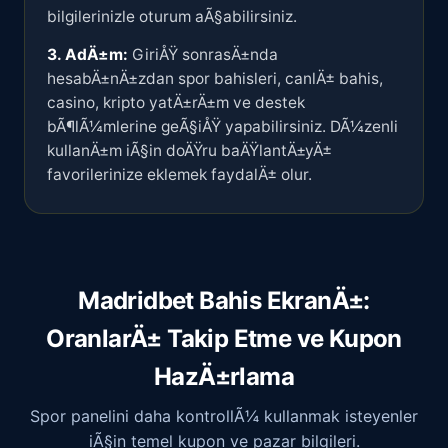
bilgilerinizle oturum aÃ§abilirsiniz.
3. AdÄ±m:
GiriÅŸ sonrasÄ±nda
hesabÄ±nÄ±zdan spor bahisleri, canlÄ± bahis,
casino, kripto yatÄ±rÄ±m ve destek
bÃ¶lÃ¼mlerine geÃ§iÅŸ yapabilirsiniz. DÃ¼zenli
kullanÄ±m iÃ§in doÄŸru baÄŸlantÄ±yÄ±
favorilerinize eklemek faydalÄ± olur.
Madridbet Bahis EkranÄ±:
OranlarÄ± Takip Etme ve Kupon
HazÄ±rlama
Spor panelini daha kontrollÃ¼ kullanmak isteyenler
iÃ§in temel kupon ve pazar bilgileri.