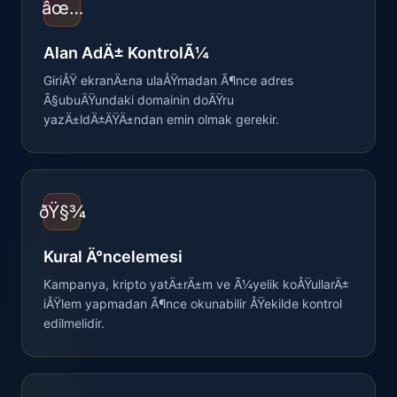
âœ…
Alan AdÄ± KontrolÃ¼
GiriÅŸ ekranÄ±na ulaÅŸmadan Ã¶nce adres
Ã§ubuÄŸundaki domainin doÄŸru
yazÄ±ldÄ±ÄŸÄ±ndan emin olmak gerekir.
ðŸ§¾
Kural Ä°ncelemesi
Kampanya, kripto yatÄ±rÄ±m ve Ã¼yelik koÅŸullarÄ±
iÅŸlem yapmadan Ã¶nce okunabilir ÅŸekilde kontrol
edilmelidir.