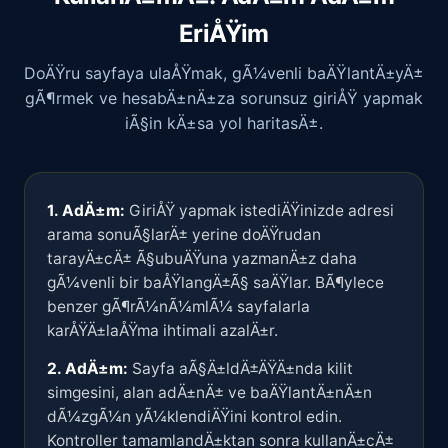
EriÅŸim
DoÄŸru sayfaya ulaÅŸmak, gÃ¼venli baÄŸlantÄ±yÄ±
gÃ¶rmek ve hesabÄ±nÄ±za sorunsuz giriÅŸ yapmak
iÃ§in kÄ±sa yol haritasÄ±.
1. AdÄ±m:
GiriÅŸ yapmak istediÄŸinizde adresi
arama sonuÃ§larÄ± yerine doÄŸrudan
tarayÄ±cÄ± Ã§ubuÄŸuna yazmanÄ±z daha
gÃ¼venli bir baÅŸlangÄ±Ã§ saÄŸlar. BÃ¶ylece
benzer gÃ¶rÃ¼nÃ¼mlÃ¼ sayfalarla
karÅŸÄ±laÅŸma ihtimali azalÄ±r.
2. AdÄ±m:
Sayfa aÃ§Ä±ldÄ±ÄŸÄ±nda kilit
simgesini, alan adÄ±nÄ± ve baÄŸlantÄ±nÄ±n
dÃ¼zgÃ¼n yÃ¼klendiÄŸini kontrol edin.
Kontroller tamamlandÄ±ktan sonra kullanÄ±cÄ±