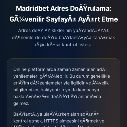
Madridbet Adres DoÄŸrulama:
GÃ¼venilir SayfayÄ± AyÄ±rt Etme
Adres deÄŸiÅŸikliklerinin yaÅŸandÄ±ÄŸÄ±
dÃ¶nemlerde doÄŸru baÄŸlantÄ±yÄ± tanÄ±mak
iÃ§in kÄ±sa kontrol listesi.
Online platformlarda zaman zaman alan adÄ±
yenilemeleri gÃ¶rÃ¼lebilir. Bu durum genellikle
eriÅŸim dÃ¼zenlemeleriyle ilgilidir ve Ã¼yelik
bilgilerinizin, bakiyenizin ya da kampanya
haklarÄ±nÄ±zÄ±n deÄŸiÅŸtiÄŸi anlamÄ±na
gelmez.
BaÄŸlantÄ±ya ulaÅŸÄ±rken alan adÄ±nÄ±
kontrol etmek, HTTPS simgesini gÃ¶rmek ve