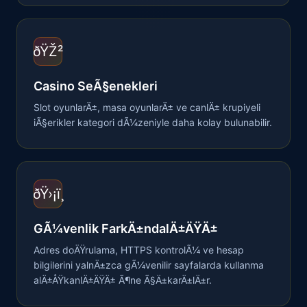
ðŸŽ²
Casino SeÃ§enekleri
Slot oyunlarÄ±, masa oyunlarÄ± ve canlÄ± krupiyeli
iÃ§erikler kategori dÃ¼zeniyle daha kolay bulunabilir.
ðŸ›¡ï¸
GÃ¼venlik FarkÄ±ndalÄ±ÄŸÄ±
Adres doÄŸrulama, HTTPS kontrolÃ¼ ve hesap
bilgilerini yalnÄ±zca gÃ¼venilir sayfalarda kullanma
alÄ±ÅŸkanlÄ±ÄŸÄ± Ã¶ne Ã§Ä±karÄ±lÄ±r.