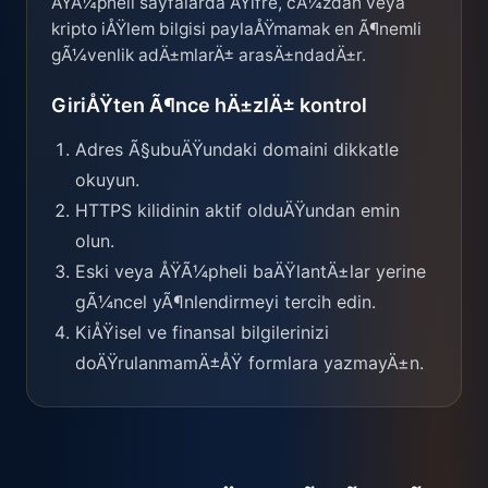
ÅŸÃ¼pheli sayfalarda ÅŸifre, cÃ¼zdan veya
kripto iÅŸlem bilgisi paylaÅŸmamak en Ã¶nemli
gÃ¼venlik adÄ±mlarÄ± arasÄ±ndadÄ±r.
GiriÅŸten Ã¶nce hÄ±zlÄ± kontrol
Adres Ã§ubuÄŸundaki domaini dikkatle
okuyun.
HTTPS kilidinin aktif olduÄŸundan emin
olun.
Eski veya ÅŸÃ¼pheli baÄŸlantÄ±lar yerine
gÃ¼ncel yÃ¶nlendirmeyi tercih edin.
KiÅŸisel ve finansal bilgilerinizi
doÄŸrulanmamÄ±ÅŸ formlara yazmayÄ±n.