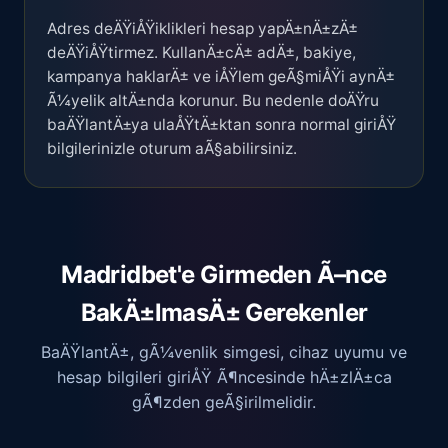
Adres deÄŸiÅŸiklikleri hesap yapÄ±nÄ±zÄ±
deÄŸiÅŸtirmez. KullanÄ±cÄ± adÄ±, bakiye,
kampanya haklarÄ± ve iÅŸlem geÃ§miÅŸi aynÄ±
Ã¼yelik altÄ±nda korunur. Bu nedenle doÄŸru
baÄŸlantÄ±ya ulaÅŸtÄ±ktan sonra normal giriÅŸ
bilgilerinizle oturum aÃ§abilirsiniz.
Madridbet'e Girmeden Ã–nce
BakÄ±lmasÄ± Gerekenler
BaÄŸlantÄ±, gÃ¼venlik simgesi, cihaz uyumu ve
hesap bilgileri giriÅŸ Ã¶ncesinde hÄ±zlÄ±ca
gÃ¶zden geÃ§irilmelidir.