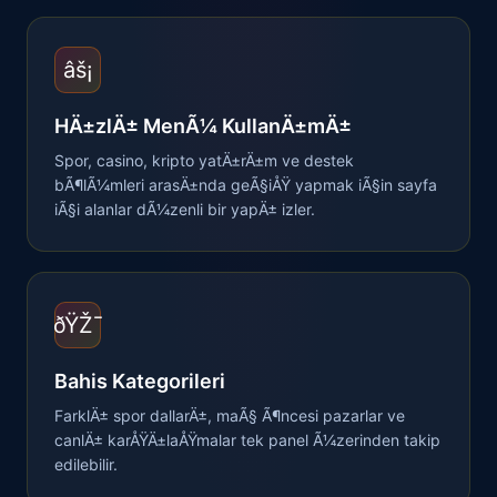
âš¡
HÄ±zlÄ± MenÃ¼ KullanÄ±mÄ±
Spor, casino, kripto yatÄ±rÄ±m ve destek
bÃ¶lÃ¼mleri arasÄ±nda geÃ§iÅŸ yapmak iÃ§in sayfa
iÃ§i alanlar dÃ¼zenli bir yapÄ± izler.
ðŸŽ¯
Bahis Kategorileri
FarklÄ± spor dallarÄ±, maÃ§ Ã¶ncesi pazarlar ve
canlÄ± karÅŸÄ±laÅŸmalar tek panel Ã¼zerinden takip
edilebilir.