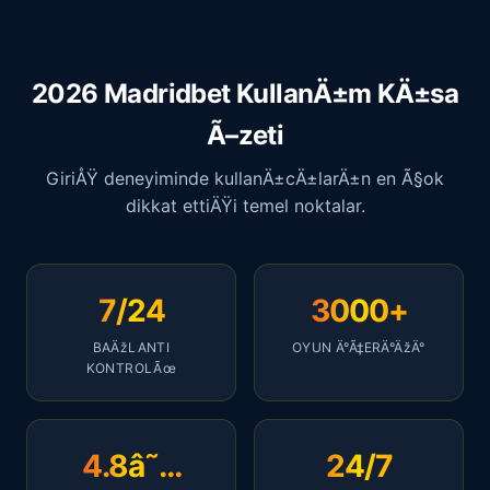
2026 Madridbet KullanÄ±m KÄ±sa
Ã–zeti
GiriÅŸ deneyiminde kullanÄ±cÄ±larÄ±n en Ã§ok
dikkat ettiÄŸi temel noktalar.
7/24
3000+
BAÄžLANTI
OYUN Ä°Ã‡ERÄ°ÄžÄ°
KONTROLÃœ
4.8â˜…
24/7