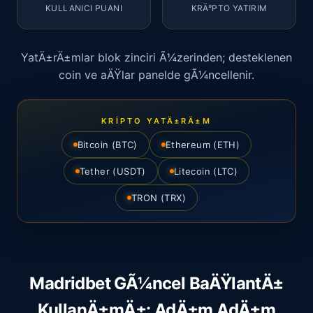
KULLANICI PUANI
KRÄ°PTO YATIRIM
YatÄ±rÄ±mlar blok zinciri Ã¼zerinden; desteklenen
coin ve aÄŸlar panelde gÃ¼ncellenir.
KRIPTO YATÄ±RÄ±M
Bitcoin (BTC)
Ethereum (ETH)
Tether (USDT)
Litecoin (LTC)
TRON (TRX)
Madridbet GÃ¼ncel BaÄŸlantÄ±
KullanÄ±mÄ±: AdÄ±m AdÄ±m