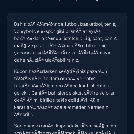
Bahis bÃ¶lÃ¼mÃ¼nde futbol, basketbol, tenis,
voleybol ve e-spor gibi branÅŸlar ayrÄ±
baÅŸlÄ±klar altÄ±nda listelenir. Lig, saat, canlÄ±
maÃ§ ve pazar tÃ¼rÃ¼ne gÃ¶re filtreleme
yaparak aradÄ±ÄŸÄ±nÄ±z karÅŸÄ±laÅŸmaya
daha hÄ±zlÄ± ulaÅŸabilirsiniz.
Kupon hazÄ±rlarken seÃ§tiÄŸiniz pazarÄ±n
tÃ¼rÃ¼nÃ¼, toplam oranÄ± ve bahis
tutarÄ±nÄ± iÅŸlemden Ã¶nce kontrol etmek
gerekir. CanlÄ± bahislerde skor, sÃ¼re ve oran
deÄŸiÅŸimi birlikte takip edildiÄŸi iÃ§in
kararlarÄ±nÄ±zÄ± acele etmeden vermeniz
Ã¶nerilir.
Son onay ekranÄ±, kupondaki tÃ¼m seÃ§imleri
son kez gÃ¶zden geÃ§irmek iÃ§in kullanÄ±lÄ±r.