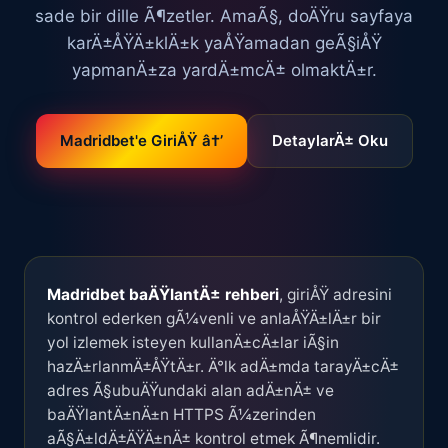
sade bir dille Ã¶zetler. AmaÃ§, doÄŸru sayfaya
karÄ±ÅŸÄ±klÄ±k yaÅŸamadan geÃ§iÅŸ
yapmanÄ±za yardÄ±mcÄ± olmaktÄ±r.
Madridbet'e GiriÅŸ â†’
DetaylarÄ± Oku
Madridbet baÄŸlantÄ± rehberi
, giriÅŸ adresini
kontrol ederken gÃ¼venli ve anlaÅŸÄ±lÄ±r bir
yol izlemek isteyen kullanÄ±cÄ±lar iÃ§in
hazÄ±rlanmÄ±ÅŸtÄ±r. Ä°lk adÄ±mda tarayÄ±cÄ±
adres Ã§ubuÄŸundaki alan adÄ±nÄ± ve
baÄŸlantÄ±nÄ±n HTTPS Ã¼zerinden
aÃ§Ä±ldÄ±ÄŸÄ±nÄ± kontrol etmek Ã¶nemlidir.