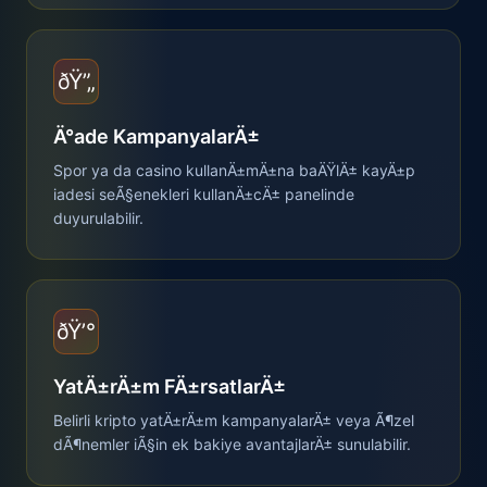
ðŸ”„
Ä°ade KampanyalarÄ±
Spor ya da casino kullanÄ±mÄ±na baÄŸlÄ± kayÄ±p
iadesi seÃ§enekleri kullanÄ±cÄ± panelinde
duyurulabilir.
ðŸ’°
YatÄ±rÄ±m FÄ±rsatlarÄ±
Belirli kripto yatÄ±rÄ±m kampanyalarÄ± veya Ã¶zel
dÃ¶nemler iÃ§in ek bakiye avantajlarÄ± sunulabilir.