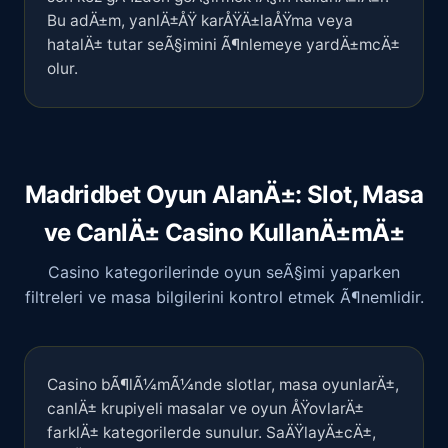
Bu adÄ±m, yanlÄ±ÅŸ karÅŸÄ±laÅŸma veya
hatalÄ± tutar seÃ§imini Ã¶nlemeye yardÄ±mcÄ±
olur.
Madridbet Oyun AlanÄ±: Slot, Masa
ve CanlÄ± Casino KullanÄ±mÄ±
Casino kategorilerinde oyun seÃ§imi yaparken
filtreleri ve masa bilgilerini kontrol etmek Ã¶nemlidir.
Casino bÃ¶lÃ¼mÃ¼nde slotlar, masa oyunlarÄ±,
canlÄ± krupiyeli masalar ve oyun ÅŸovlarÄ±
farklÄ± kategorilerde sunulur. SaÄŸlayÄ±cÄ±,