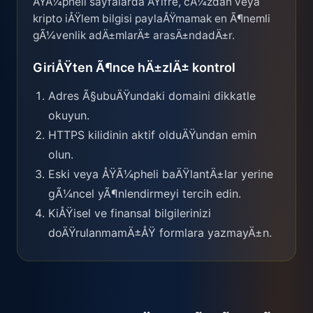
ÅŸÃ¼pheli sayfalarda ÅŸifre, cÃ¼zdan veya
kripto iÅŸlem bilgisi paylaÅŸmamak en Ã¶nemli
gÃ¼venlik adÄ±mlarÄ± arasÄ±ndadÄ±r.
GiriÅŸten Ã¶nce hÄ±zlÄ± kontrol
Adres Ã§ubuÄŸundaki domaini dikkatle
okuyun.
HTTPS kilidinin aktif olduÄŸundan emin
olun.
Eski veya ÅŸÃ¼pheli baÄŸlantÄ±lar yerine
gÃ¼ncel yÃ¶nlendirmeyi tercih edin.
KiÅŸisel ve finansal bilgilerinizi
doÄŸrulanmamÄ±ÅŸ formlara yazmayÄ±n.