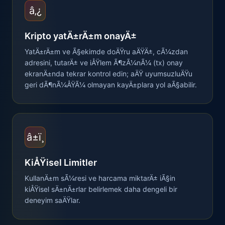
â‚¿
Kripto yatÄ±rÄ±m onayÄ±
YatÄ±rÄ±m ve Ã§ekimde doÄŸru aÄŸÄ±, cÃ¼zdan
adresini, tutarÄ± ve iÅŸlem Ã¶zÃ¼nÃ¼ (tx) onay
ekranÄ±nda tekrar kontrol edin; aÄŸ uyumsuzluÄŸu
geri dÃ¶nÃ¼ÅŸÃ¼ olmayan kayÄ±plara yol aÃ§abilir.
â±ï¸
KiÅŸisel Limitler
KullanÄ±m sÃ¼resi ve harcama miktarÄ± iÃ§in
kiÅŸisel sÄ±nÄ±rlar belirlemek daha dengeli bir
deneyim saÄŸlar.