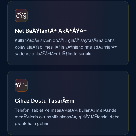
ðŸ§­
Net BaÄŸlantÄ± AkÄ±ÅŸÄ±
KullanÄ±cÄ±larÄ±n doÄŸru giriÅŸ sayfasÄ±na daha
kolay ulaÅŸabilmesi iÃ§in yÃ¶nlendirme adÄ±mlarÄ±
sade ve anlaÅŸÄ±lÄ±r biÃ§imde sunulur.
ðŸ“±
Cihaz Dostu TasarÄ±m
Telefon, tablet ve masaÃ¼stÃ¼ kullanÄ±mlarÄ±nda
menÃ¼lerin okunabilir olmasÄ±, giriÅŸ iÅŸlemini daha
pratik hale getirir.