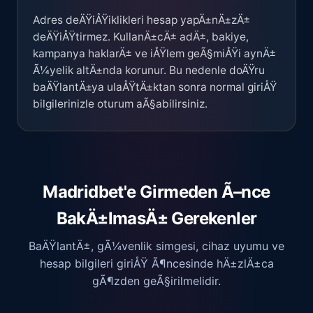
Adres deÄŸiÅŸiklikleri hesap yapÄ±nÄ±zÄ±
deÄŸiÅŸtirmez. KullanÄ±cÄ± adÄ±, bakiye,
kampanya haklarÄ± ve iÅŸlem geÃ§miÅŸi aynÄ±
Ã¼yelik altÄ±nda korunur. Bu nedenle doÄŸru
baÄŸlantÄ±ya ulaÅŸtÄ±ktan sonra normal giriÅŸ
bilgilerinizle oturum aÃ§abilirsiniz.
Madridbet'e Girmeden Ã–nce
BakÄ±lmasÄ± Gerekenler
BaÄŸlantÄ±, gÃ¼venlik simgesi, cihaz uyumu ve
hesap bilgileri giriÅŸ Ã¶ncesinde hÄ±zlÄ±ca
gÃ¶zden geÃ§irilmelidir.