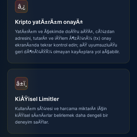
â‚¿
Kripto yatÄ±rÄ±m onayÄ±
YatÄ±rÄ±m ve Ã§ekimde doÄŸru aÄŸÄ±, cÃ¼zdan
adresini, tutarÄ± ve iÅŸlem Ã¶zÃ¼nÃ¼ (tx) onay
ekranÄ±nda tekrar kontrol edin; aÄŸ uyumsuzluÄŸu
geri dÃ¶nÃ¼ÅŸÃ¼ olmayan kayÄ±plara yol aÃ§abilir.
â±ï¸
KiÅŸisel Limitler
KullanÄ±m sÃ¼resi ve harcama miktarÄ± iÃ§in
kiÅŸisel sÄ±nÄ±rlar belirlemek daha dengeli bir
deneyim saÄŸlar.