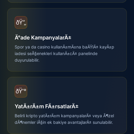
ðŸ”„
Ä°ade KampanyalarÄ±
Spor ya da casino kullanÄ±mÄ±na baÄŸlÄ± kayÄ±p
iadesi seÃ§enekleri kullanÄ±cÄ± panelinde
duyurulabilir.
ðŸ’°
YatÄ±rÄ±m FÄ±rsatlarÄ±
Belirli kripto yatÄ±rÄ±m kampanyalarÄ± veya Ã¶zel
dÃ¶nemler iÃ§in ek bakiye avantajlarÄ± sunulabilir.