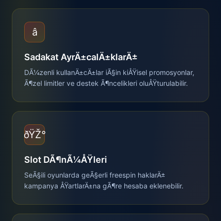
â­
Sadakat AyrÄ±calÄ±klarÄ±
DÃ¼zenli kullanÄ±cÄ±lar iÃ§in kiÅŸisel promosyonlar,
Ã¶zel limitler ve destek Ã¶ncelikleri oluÅŸturulabilir.
ðŸŽ°
Slot DÃ¶nÃ¼ÅŸleri
SeÃ§ili oyunlarda geÃ§erli freespin haklarÄ±
kampanya ÅŸartlarÄ±na gÃ¶re hesaba eklenebilir.