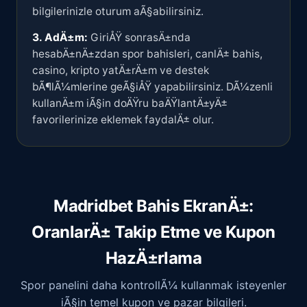
bilgilerinizle oturum aÃ§abilirsiniz.
3. AdÄ±m:
GiriÅŸ sonrasÄ±nda
hesabÄ±nÄ±zdan spor bahisleri, canlÄ± bahis,
casino, kripto yatÄ±rÄ±m ve destek
bÃ¶lÃ¼mlerine geÃ§iÅŸ yapabilirsiniz. DÃ¼zenli
kullanÄ±m iÃ§in doÄŸru baÄŸlantÄ±yÄ±
favorilerinize eklemek faydalÄ± olur.
Madridbet Bahis EkranÄ±:
OranlarÄ± Takip Etme ve Kupon
HazÄ±rlama
Spor panelini daha kontrollÃ¼ kullanmak isteyenler
iÃ§in temel kupon ve pazar bilgileri.