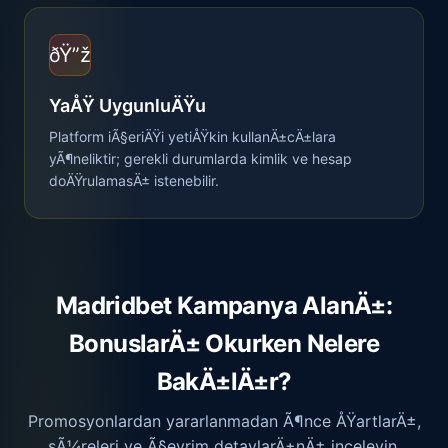
ðŸ”ž
YaÅŸ UygunluÄŸu
Platform iÃ§eriÄŸi yetiÅŸkin kullanÄ±cÄ±lara
yÃ¶neliktir; gerekli durumlarda kimlik ve hesap
doÄŸrulamasÄ± istenebilir.
Madridbet Kampanya AlanÄ±:
BonuslarÄ± Okurken Nelere
BakÄ±lÄ±r?
Promosyonlardan yararlanmadan Ã¶nce ÅŸartlarÄ±,
sÃ¼releri ve Ã§evrim detaylarÄ±nÄ± inceleyin.