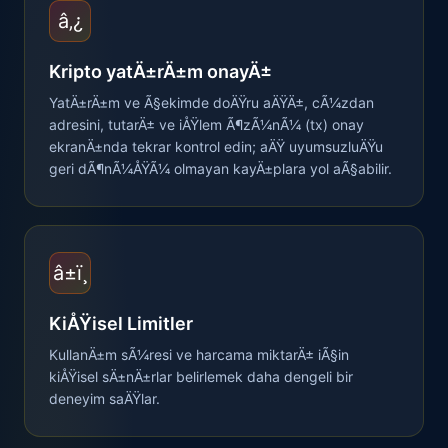
â‚¿
Kripto yatÄ±rÄ±m onayÄ±
YatÄ±rÄ±m ve Ã§ekimde doÄŸru aÄŸÄ±, cÃ¼zdan
adresini, tutarÄ± ve iÅŸlem Ã¶zÃ¼nÃ¼ (tx) onay
ekranÄ±nda tekrar kontrol edin; aÄŸ uyumsuzluÄŸu
geri dÃ¶nÃ¼ÅŸÃ¼ olmayan kayÄ±plara yol aÃ§abilir.
â±ï¸
KiÅŸisel Limitler
KullanÄ±m sÃ¼resi ve harcama miktarÄ± iÃ§in
kiÅŸisel sÄ±nÄ±rlar belirlemek daha dengeli bir
deneyim saÄŸlar.