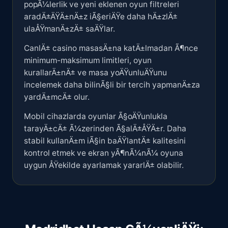
popÃ¼lerlik ve yeni eklenen oyun filtreleri
aradÄ±ÄŸÄ±nÄ±z iÃ§eriÄŸe daha hÄ±zlÄ±
ulaÅŸmanÄ±zÄ± saÄŸlar.
CanlÄ± casino masasÄ±na katÄ±lmadan Ã¶nce
minimum-maksimum limitleri, oyun
kurallarÄ±nÄ± ve masa yoÄŸunluÄŸunu
incelemek daha bilinÃ§li bir tercih yapmanÄ±za
yardÄ±mcÄ± olur.
Mobil cihazlarda oyunlar Ã§oÄŸunlukla
tarayÄ±cÄ± Ã¼zerinden Ã§alÄ±ÅŸÄ±r. Daha
stabil kullanÄ±m iÃ§in baÄŸlantÄ± kalitesini
kontrol etmek ve ekran yÃ¶nÃ¼nÃ¼ oyuna
uygun ÅŸekilde ayarlamak yararlÄ± olabilir.