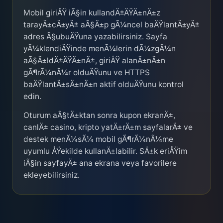
Mobil giriÅŸ iÃ§in kullandÄ±ÄŸÄ±nÄ±z
tarayÄ±cÄ±yÄ± aÃ§Ä±p gÃ¼ncel baÄŸlantÄ±yÄ±
adres Ã§ubuÄŸuna yazabilirsiniz. Sayfa
yÃ¼klendiÄŸinde menÃ¼lerin dÃ¼zgÃ¼n
aÃ§Ä±ldÄ±ÄŸÄ±nÄ±, giriÅŸ alanÄ±nÄ±n
gÃ¶rÃ¼nÃ¼r olduÄŸunu ve HTTPS
baÄŸlantÄ±sÄ±nÄ±n aktif olduÄŸunu kontrol
edin.
Oturum aÃ§tÄ±ktan sonra kupon ekranÄ±,
canlÄ± casino, kripto yatÄ±rÄ±m sayfalarÄ± ve
destek menÃ¼sÃ¼ mobil gÃ¶rÃ¼nÃ¼me
uyumlu ÅŸekilde kullanÄ±labilir. SÄ±k eriÅŸim
iÃ§in sayfayÄ± ana ekrana veya favorilere
ekleyebilirsiniz.