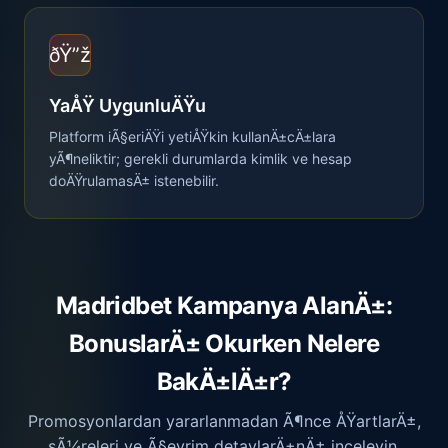
ðŸ”ž
YaÅŸ UygunluÄŸu
Platform iÃ§eriÄŸi yetiÅŸkin kullanÄ±cÄ±lara
yÃ¶neliktir; gerekli durumlarda kimlik ve hesap
doÄŸrulamasÄ± istenebilir.
Madridbet Kampanya AlanÄ±:
BonuslarÄ± Okurken Nelere
BakÄ±lÄ±r?
Promosyonlardan yararlanmadan Ã¶nce ÅŸartlarÄ±,
sÃ¼releri ve Ã§evrim detaylarÄ±nÄ± inceleyin.