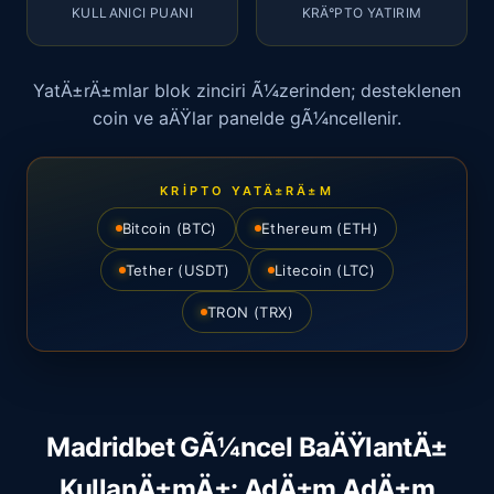
KULLANICI PUANI
KRÄ°PTO YATIRIM
YatÄ±rÄ±mlar blok zinciri Ã¼zerinden; desteklenen
coin ve aÄŸlar panelde gÃ¼ncellenir.
KRIPTO YATÄ±RÄ±M
Bitcoin (BTC)
Ethereum (ETH)
Tether (USDT)
Litecoin (LTC)
TRON (TRX)
Madridbet GÃ¼ncel BaÄŸlantÄ±
KullanÄ±mÄ±: AdÄ±m AdÄ±m