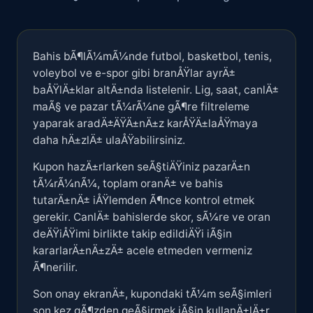
Bahis bÃ¶lÃ¼mÃ¼nde futbol, basketbol, tenis,
voleybol ve e-spor gibi branÅŸlar ayrÄ±
baÅŸlÄ±klar altÄ±nda listelenir. Lig, saat, canlÄ±
maÃ§ ve pazar tÃ¼rÃ¼ne gÃ¶re filtreleme
yaparak aradÄ±ÄŸÄ±nÄ±z karÅŸÄ±laÅŸmaya
daha hÄ±zlÄ± ulaÅŸabilirsiniz.
Kupon hazÄ±rlarken seÃ§tiÄŸiniz pazarÄ±n
tÃ¼rÃ¼nÃ¼, toplam oranÄ± ve bahis
tutarÄ±nÄ± iÅŸlemden Ã¶nce kontrol etmek
gerekir. CanlÄ± bahislerde skor, sÃ¼re ve oran
deÄŸiÅŸimi birlikte takip edildiÄŸi iÃ§in
kararlarÄ±nÄ±zÄ± acele etmeden vermeniz
Ã¶nerilir.
Son onay ekranÄ±, kupondaki tÃ¼m seÃ§imleri
son kez gÃ¶zden geÃ§irmek iÃ§in kullanÄ±lÄ±r.