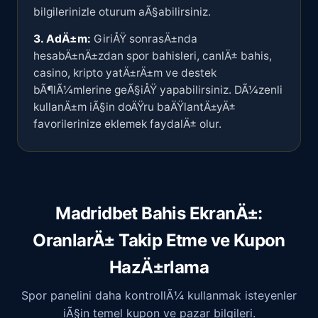
bilgilerinizle oturum aÃ§abilirsiniz.
3. AdÄ±m:
GiriÅŸ sonrasÄ±nda
hesabÄ±nÄ±zdan spor bahisleri, canlÄ± bahis,
casino, kripto yatÄ±rÄ±m ve destek
bÃ¶lÃ¼mlerine geÃ§iÅŸ yapabilirsiniz. DÃ¼zenli
kullanÄ±m iÃ§in doÄŸru baÄŸlantÄ±yÄ±
favorilerinize eklemek faydalÄ± olur.
Madridbet Bahis EkranÄ±:
OranlarÄ± Takip Etme ve Kupon
HazÄ±rlama
Spor panelini daha kontrollÃ¼ kullanmak isteyenler
iÃ§in temel kupon ve pazar bilgileri.