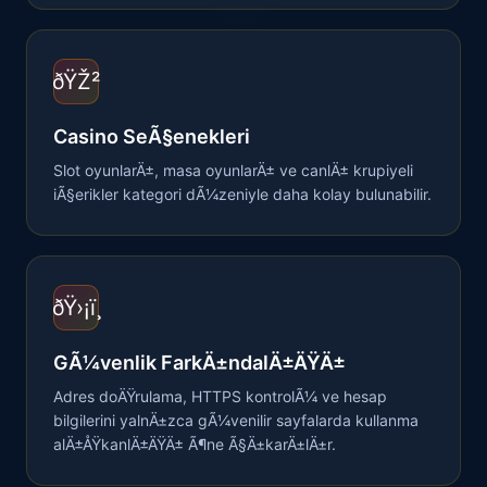
ðŸŽ²
Casino SeÃ§enekleri
Slot oyunlarÄ±, masa oyunlarÄ± ve canlÄ± krupiyeli
iÃ§erikler kategori dÃ¼zeniyle daha kolay bulunabilir.
ðŸ›¡ï¸
GÃ¼venlik FarkÄ±ndalÄ±ÄŸÄ±
Adres doÄŸrulama, HTTPS kontrolÃ¼ ve hesap
bilgilerini yalnÄ±zca gÃ¼venilir sayfalarda kullanma
alÄ±ÅŸkanlÄ±ÄŸÄ± Ã¶ne Ã§Ä±karÄ±lÄ±r.