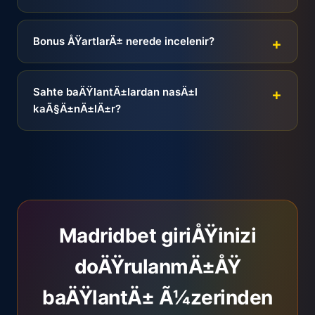
Bonus ÅŸartlarÄ± nerede incelenir?
Sahte baÄŸlantÄ±lardan nasÄ±l
kaÃ§Ä±nÄ±lÄ±r?
Madridbet giriÅŸinizi
doÄŸrulanmÄ±ÅŸ
baÄŸlantÄ± Ã¼zerinden