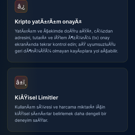
â‚¿
Kripto yatÄ±rÄ±m onayÄ±
YatÄ±rÄ±m ve Ã§ekimde doÄŸru aÄŸÄ±, cÃ¼zdan
adresini, tutarÄ± ve iÅŸlem Ã¶zÃ¼nÃ¼ (tx) onay
ekranÄ±nda tekrar kontrol edin; aÄŸ uyumsuzluÄŸu
geri dÃ¶nÃ¼ÅŸÃ¼ olmayan kayÄ±plara yol aÃ§abilir.
â±ï¸
KiÅŸisel Limitler
KullanÄ±m sÃ¼resi ve harcama miktarÄ± iÃ§in
kiÅŸisel sÄ±nÄ±rlar belirlemek daha dengeli bir
deneyim saÄŸlar.