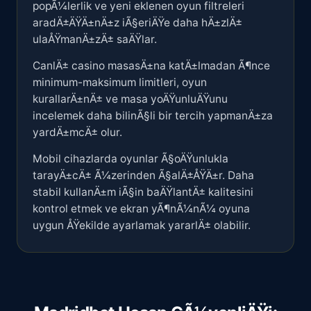
popÃ¼lerlik ve yeni eklenen oyun filtreleri
aradÄ±ÄŸÄ±nÄ±z iÃ§eriÄŸe daha hÄ±zlÄ±
ulaÅŸmanÄ±zÄ± saÄŸlar.
CanlÄ± casino masasÄ±na katÄ±lmadan Ã¶nce
minimum-maksimum limitleri, oyun
kurallarÄ±nÄ± ve masa yoÄŸunluÄŸunu
incelemek daha bilinÃ§li bir tercih yapmanÄ±za
yardÄ±mcÄ± olur.
Mobil cihazlarda oyunlar Ã§oÄŸunlukla
tarayÄ±cÄ± Ã¼zerinden Ã§alÄ±ÅŸÄ±r. Daha
stabil kullanÄ±m iÃ§in baÄŸlantÄ± kalitesini
kontrol etmek ve ekran yÃ¶nÃ¼nÃ¼ oyuna
uygun ÅŸekilde ayarlamak yararlÄ± olabilir.