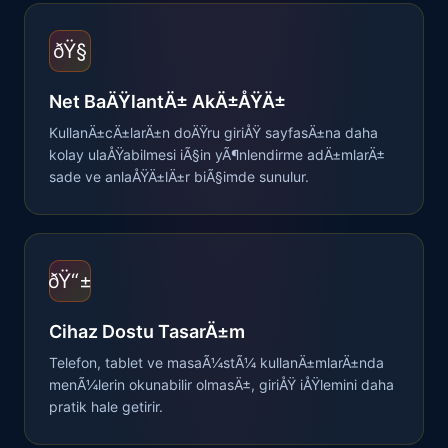
ðŸ§­
Net BaÄŸlantÄ± AkÄ±ÅŸÄ±
KullanÄ±cÄ±larÄ±n doÄŸru giriÅŸ sayfasÄ±na daha
kolay ulaÅŸabilmesi iÃ§in yÃ¶nlendirme adÄ±mlarÄ±
sade ve anlaÅŸÄ±lÄ±r biÃ§imde sunulur.
ðŸ“±
Cihaz Dostu TasarÄ±m
Telefon, tablet ve masaÃ¼stÃ¼ kullanÄ±mlarÄ±nda
menÃ¼lerin okunabilir olmasÄ±, giriÅŸ iÅŸlemini daha
pratik hale getirir.