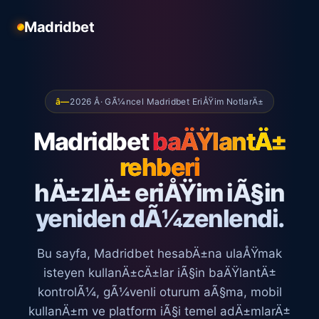
Madridbet
â—
2026 Â· GÃ¼ncel Madridbet EriÅŸim NotlarÄ±
Madridbet
baÄŸlantÄ±
rehberi
hÄ±zlÄ± eriÅŸim iÃ§in
yeniden dÃ¼zenlendi.
Bu sayfa, Madridbet hesabÄ±na ulaÅŸmak
isteyen kullanÄ±cÄ±lar iÃ§in baÄŸlantÄ±
kontrolÃ¼, gÃ¼venli oturum aÃ§ma, mobil
kullanÄ±m ve platform iÃ§i temel adÄ±mlarÄ±