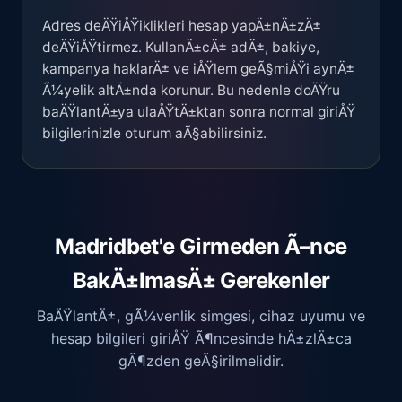
Adres deÄŸiÅŸiklikleri hesap yapÄ±nÄ±zÄ±
deÄŸiÅŸtirmez. KullanÄ±cÄ± adÄ±, bakiye,
kampanya haklarÄ± ve iÅŸlem geÃ§miÅŸi aynÄ±
Ã¼yelik altÄ±nda korunur. Bu nedenle doÄŸru
baÄŸlantÄ±ya ulaÅŸtÄ±ktan sonra normal giriÅŸ
bilgilerinizle oturum aÃ§abilirsiniz.
Madridbet'e Girmeden Ã–nce
BakÄ±lmasÄ± Gerekenler
BaÄŸlantÄ±, gÃ¼venlik simgesi, cihaz uyumu ve
hesap bilgileri giriÅŸ Ã¶ncesinde hÄ±zlÄ±ca
gÃ¶zden geÃ§irilmelidir.