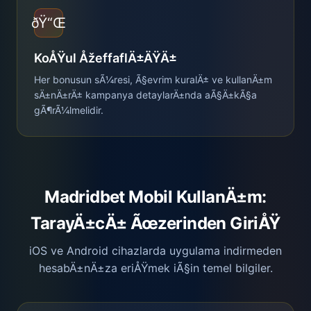
ðŸ“Œ
KoÅŸul ÅžeffaflÄ±ÄŸÄ±
Her bonusun sÃ¼resi, Ã§evrim kuralÄ± ve kullanÄ±m
sÄ±nÄ±rÄ± kampanya detaylarÄ±nda aÃ§Ä±kÃ§a
gÃ¶rÃ¼lmelidir.
Madridbet Mobil KullanÄ±m:
TarayÄ±cÄ± Ãœzerinden GiriÅŸ
iOS ve Android cihazlarda uygulama indirmeden
hesabÄ±nÄ±za eriÅŸmek iÃ§in temel bilgiler.