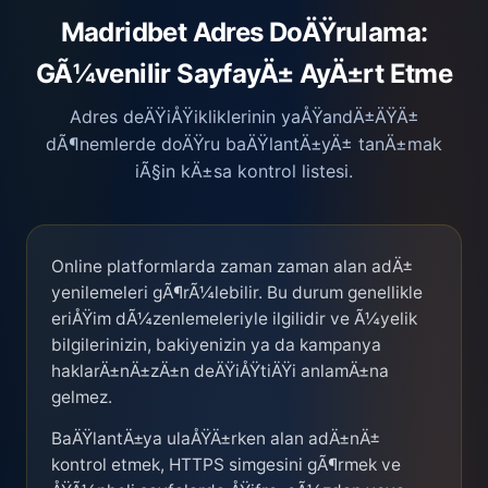
Madridbet Adres DoÄŸrulama:
GÃ¼venilir SayfayÄ± AyÄ±rt Etme
Adres deÄŸiÅŸikliklerinin yaÅŸandÄ±ÄŸÄ±
dÃ¶nemlerde doÄŸru baÄŸlantÄ±yÄ± tanÄ±mak
iÃ§in kÄ±sa kontrol listesi.
Online platformlarda zaman zaman alan adÄ±
yenilemeleri gÃ¶rÃ¼lebilir. Bu durum genellikle
eriÅŸim dÃ¼zenlemeleriyle ilgilidir ve Ã¼yelik
bilgilerinizin, bakiyenizin ya da kampanya
haklarÄ±nÄ±zÄ±n deÄŸiÅŸtiÄŸi anlamÄ±na
gelmez.
BaÄŸlantÄ±ya ulaÅŸÄ±rken alan adÄ±nÄ±
kontrol etmek, HTTPS simgesini gÃ¶rmek ve