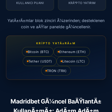
KULLANICI PUANI
KRÄ°PTO YATIRIM
YatÄ±rÄ±mlar blok zinciri Ã¼zerinden; desteklenen
coin ve aÄŸlar panelde gÃ¼ncellenir.
KRIPTO YATÄ±RÄ±M
Bitcoin (BTC)
Ethereum (ETH)
Tether (USDT)
Litecoin (LTC)
TRON (TRX)
Madridbet GÃ¼ncel BaÄŸlantÄ±
KullanÄ±mÄ±: AdÄ±m AdÄ±m