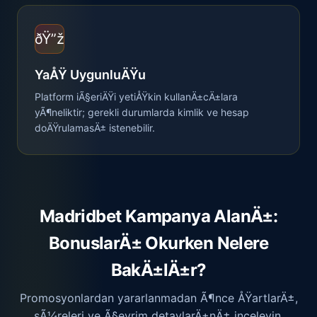
ðŸ”ž
YaÅŸ UygunluÄŸu
Platform iÃ§eriÄŸi yetiÅŸkin kullanÄ±cÄ±lara
yÃ¶neliktir; gerekli durumlarda kimlik ve hesap
doÄŸrulamasÄ± istenebilir.
Madridbet Kampanya AlanÄ±:
BonuslarÄ± Okurken Nelere
BakÄ±lÄ±r?
Promosyonlardan yararlanmadan Ã¶nce ÅŸartlarÄ±,
sÃ¼releri ve Ã§evrim detaylarÄ±nÄ± inceleyin.