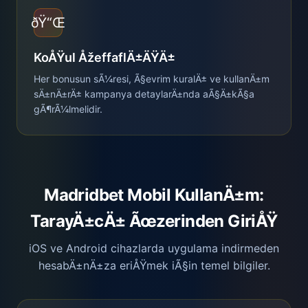
ðŸ“Œ
KoÅŸul ÅžeffaflÄ±ÄŸÄ±
Her bonusun sÃ¼resi, Ã§evrim kuralÄ± ve kullanÄ±m
sÄ±nÄ±rÄ± kampanya detaylarÄ±nda aÃ§Ä±kÃ§a
gÃ¶rÃ¼lmelidir.
Madridbet Mobil KullanÄ±m:
TarayÄ±cÄ± Ãœzerinden GiriÅŸ
iOS ve Android cihazlarda uygulama indirmeden
hesabÄ±nÄ±za eriÅŸmek iÃ§in temel bilgiler.