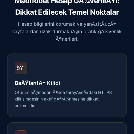
Madridbet Hesap GÃ¼venliÄŸi:
Dikkat Edilecek Temel Noktalar
Hesap bilgilerini korumak ve yanÄ±ltÄ±cÄ±
sayfalardan uzak durmak iÃ§in pratik gÃ¼venlik
Ã¶nerileri.
ðŸ”
BaÄŸlantÄ± Kilidi
Oturum aÃ§madan Ã¶nce tarayÄ±cÄ±daki HTTPS
kilit simgesinin aktif gÃ¶rÃ¼nmesine dikkat
edilmelidir.