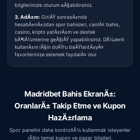
bilgilerinizle oturum aÃ§abilirsiniz.
3. AdÄ±m:
GiriÅŸ sonrasÄ±nda
hesabÄ±nÄ±zdan spor bahisleri, canlÄ± bahis,
casino, kripto yatÄ±rÄ±m ve destek
bÃ¶lÃ¼mlerine geÃ§iÅŸ yapabilirsiniz. DÃ¼zenli
kullanÄ±m iÃ§in doÄŸru baÄŸlantÄ±yÄ±
favorilerinize eklemek faydalÄ± olur.
Madridbet Bahis EkranÄ±:
OranlarÄ± Takip Etme ve Kupon
HazÄ±rlama
Spor panelini daha kontrollÃ¼ kullanmak isteyenler
iÃ§in temel kupon ve pazar bilgileri.