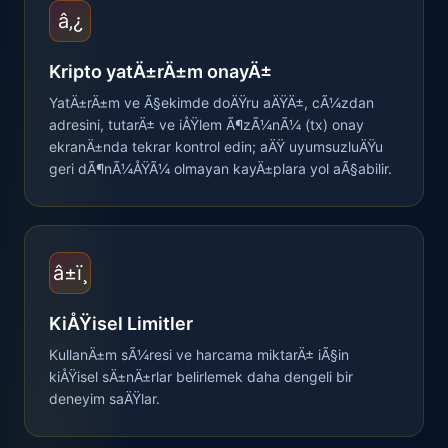
â‚¿
Kripto yatÄ±rÄ±m onayÄ±
YatÄ±rÄ±m ve Ã§ekimde doÄŸru aÄŸÄ±, cÃ¼zdan
adresini, tutarÄ± ve iÅŸlem Ã¶zÃ¼nÃ¼ (tx) onay
ekranÄ±nda tekrar kontrol edin; aÄŸ uyumsuzluÄŸu
geri dÃ¶nÃ¼ÅŸÃ¼ olmayan kayÄ±plara yol aÃ§abilir.
â±ï¸
KiÅŸisel Limitler
KullanÄ±m sÃ¼resi ve harcama miktarÄ± iÃ§in
kiÅŸisel sÄ±nÄ±rlar belirlemek daha dengeli bir
deneyim saÄŸlar.