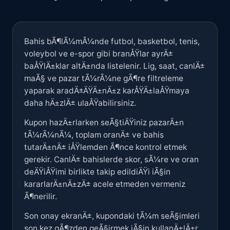
Bahis bÃ¶lÃ¼mÃ¼nde futbol, basketbol, tenis,
voleybol ve e-spor gibi branÅŸlar ayrÄ±
baÅŸlÄ±klar altÄ±nda listelenir. Lig, saat, canlÄ±
maÃ§ ve pazar tÃ¼rÃ¼ne gÃ¶re filtreleme
yaparak aradÄ±ÄŸÄ±nÄ±z karÅŸÄ±laÅŸmaya
daha hÄ±zlÄ± ulaÅŸabilirsiniz.
Kupon hazÄ±rlarken seÃ§tiÄŸiniz pazarÄ±n
tÃ¼rÃ¼nÃ¼, toplam oranÄ± ve bahis
tutarÄ±nÄ± iÅŸlemden Ã¶nce kontrol etmek
gerekir. CanlÄ± bahislerde skor, sÃ¼re ve oran
deÄŸiÅŸimi birlikte takip edildiÄŸi iÃ§in
kararlarÄ±nÄ±zÄ± acele etmeden vermeniz
Ã¶nerilir.
Son onay ekranÄ±, kupondaki tÃ¼m seÃ§imleri
son kez gÃ¶zden geÃ§irmek iÃ§in kullanÄ±lÄ±r.