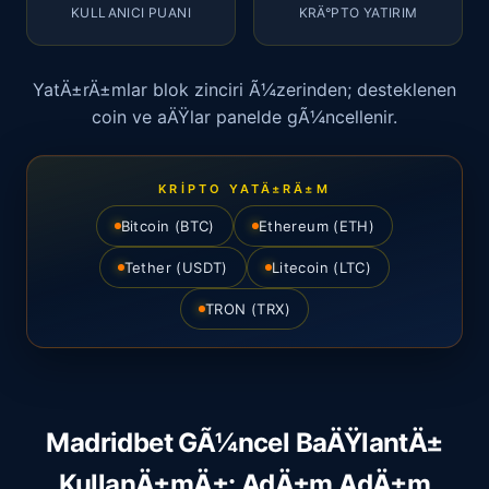
KULLANICI PUANI
KRÄ°PTO YATIRIM
YatÄ±rÄ±mlar blok zinciri Ã¼zerinden; desteklenen
coin ve aÄŸlar panelde gÃ¼ncellenir.
KRIPTO YATÄ±RÄ±M
Bitcoin (BTC)
Ethereum (ETH)
Tether (USDT)
Litecoin (LTC)
TRON (TRX)
Madridbet GÃ¼ncel BaÄŸlantÄ±
KullanÄ±mÄ±: AdÄ±m AdÄ±m