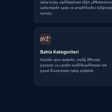
daha kolay ulaÅŸabilmesi iÃ§in yÃ¶nlendirm
adÄ±mlarÄ± sade ve anlaÅŸÄ±lÄ±r biÃ§imd
sunulur.
ðŸŽ¯
Bahis Kategorileri
FarklÄ± spor dallarÄ±, maÃ§ Ã¶ncesi
pazarlar ve canlÄ± karÅŸÄ±laÅŸmalar tek
panel Ã¼zerinden takip edilebilir.