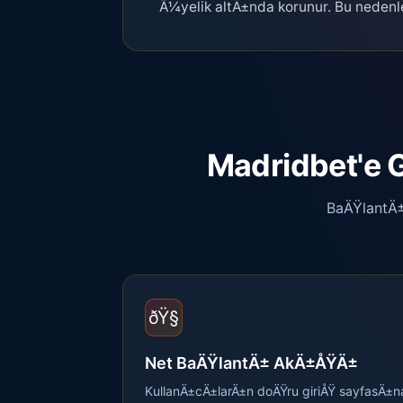
Ã¼yelik altÄ±nda korunur. Bu nedenle
Madridbet'e 
BaÄŸlantÄ±
ðŸ§­
Net BaÄŸlantÄ± AkÄ±ÅŸÄ±
KullanÄ±cÄ±larÄ±n doÄŸru giriÅŸ sayfasÄ±n