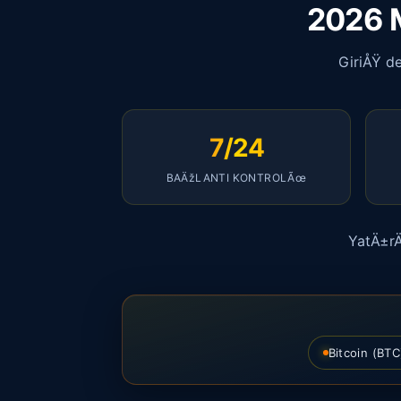
2026 
GiriÅŸ d
7/24
BAÄžLANTI KONTROLÃœ
YatÄ±rÄ
Bitcoin (BTC