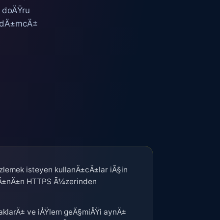
, doÄŸru
ardÄ±mcÄ±
izlemek isteyen kullanÄ±cÄ±lar iÃ§in
tÄ±nÄ±n HTTPS Ã¼zerinden
aklarÄ± ve iÅŸlem geÃ§miÅŸi aynÄ±