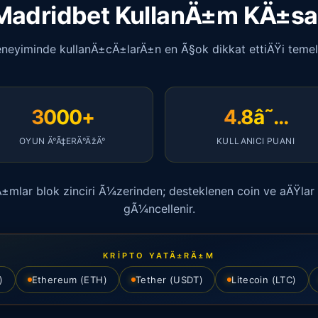
Madridbet KullanÄ±m KÄ±sa 
eneyiminde kullanÄ±cÄ±larÄ±n en Ã§ok dikkat ettiÄŸi temel 
3000+
4.8â˜…
OYUN Ä°Ã‡ERÄ°ÄžÄ°
KULLANICI PUANI
±mlar blok zinciri Ã¼zerinden; desteklenen coin ve aÄŸlar
gÃ¼ncellenir.
KRIPTO YATÄ±RÄ±M
)
Ethereum (ETH)
Tether (USDT)
Litecoin (LTC)