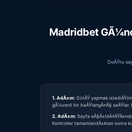
Madridbet GÃ¼n
DoÄŸru sa
1. AdÄ±m:
GiriÅŸ yapmak istediÄŸi
gÃ¼venli bir baÅŸlangÄ±Ã§ saÄŸlar.
2. AdÄ±m:
Sayfa aÃ§Ä±ldÄ±ÄŸÄ±nda k
Kontroller tamamlandÄ±ktan sonra kul