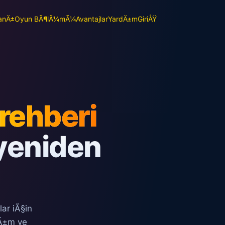
lanÄ±
Oyun BÃ¶lÃ¼mÃ¼
Avantajlar
YardÄ±m
GiriÅŸ
rehberi
yeniden
ar iÃ§in
nÄ±m ve