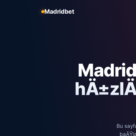
Madridbet
Madri
hÄ±zlÄ
Bu sayf
baÄŸla