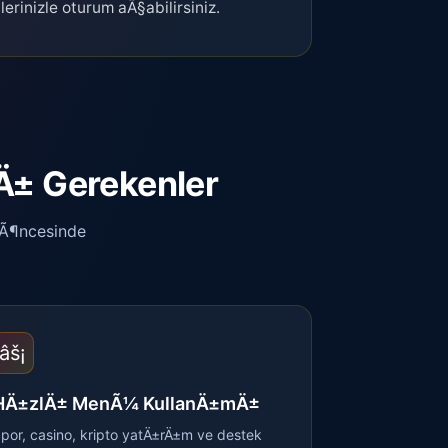
rinizle oturum aÃ§abilirsiniz.
Ä± Gerekenler
 Ã¶ncesinde
âš¡
HÄ±zlÄ± MenÃ¼ KullanÄ±mÄ±
por, casino, kripto yatÄ±rÄ±m ve destek