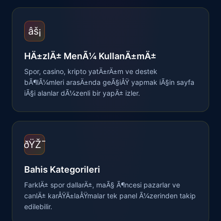
âš¡
HÄ±zlÄ± MenÃ¼ KullanÄ±mÄ±
Spor, casino, kripto yatÄ±rÄ±m ve destek
bÃ¶lÃ¼mleri arasÄ±nda geÃ§iÅŸ yapmak iÃ§in sayfa
iÃ§i alanlar dÃ¼zenli bir yapÄ± izler.
ðŸŽ¯
Bahis Kategorileri
FarklÄ± spor dallarÄ±, maÃ§ Ã¶ncesi pazarlar ve
canlÄ± karÅŸÄ±laÅŸmalar tek panel Ã¼zerinden takip
edilebilir.