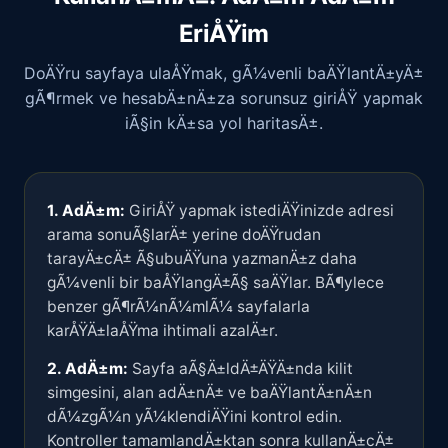
EriÅŸim
DoÄŸru sayfaya ulaÅŸmak, gÃ¼venli baÄŸlantÄ±yÄ±
gÃ¶rmek ve hesabÄ±nÄ±za sorunsuz giriÅŸ yapmak
iÃ§in kÄ±sa yol haritasÄ±.
1. AdÄ±m:
GiriÅŸ yapmak istediÄŸinizde adresi
arama sonuÃ§larÄ± yerine doÄŸrudan
tarayÄ±cÄ± Ã§ubuÄŸuna yazmanÄ±z daha
gÃ¼venli bir baÅŸlangÄ±Ã§ saÄŸlar. BÃ¶ylece
benzer gÃ¶rÃ¼nÃ¼mlÃ¼ sayfalarla
karÅŸÄ±laÅŸma ihtimali azalÄ±r.
2. AdÄ±m:
Sayfa aÃ§Ä±ldÄ±ÄŸÄ±nda kilit
simgesini, alan adÄ±nÄ± ve baÄŸlantÄ±nÄ±n
dÃ¼zgÃ¼n yÃ¼klendiÄŸini kontrol edin.
Kontroller tamamlandÄ±ktan sonra kullanÄ±cÄ±