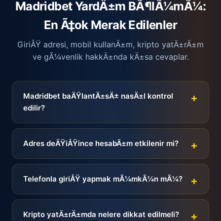
Madridbet YardÄ±m BÃ¶lÃ¼mÃ¼:
En Ã‡ok Merak Edilenler
GiriÅŸ adresi, mobil kullanÄ±m, kripto yatÄ±rÄ±m
ve gÃ¼venlik hakkÄ±nda kÄ±sa cevaplar.
Madridbet baÄŸlantÄ±sÄ± nasÄ±l kontrol
edilir?
Adres deÄŸiÅŸince hesabÄ±m etkilenir mi?
Telefonla giriÅŸ yapmak mÃ¼mkÃ¼n mÃ¼?
Kripto yatÄ±rÄ±mda nelere dikkat edilmeli?