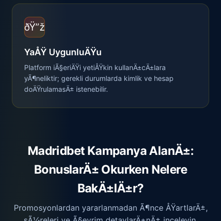
ðŸ”ž
YaÅŸ UygunluÄŸu
Platform iÃ§eriÄŸi yetiÅŸkin kullanÄ±cÄ±lara
yÃ¶neliktir; gerekli durumlarda kimlik ve hesap
doÄŸrulamasÄ± istenebilir.
Madridbet Kampanya AlanÄ±:
BonuslarÄ± Okurken Nelere
BakÄ±lÄ±r?
Promosyonlardan yararlanmadan Ã¶nce ÅŸartlarÄ±,
sÃ¼releri ve Ã§evrim detaylarÄ±nÄ± inceleyin.