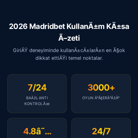
2026 Madridbet KullanÄ±m KÄ±sa
Ã–zeti
GiriÅŸ deneyiminde kullanÄ±cÄ±larÄ±n en Ã§ok
dikkat ettiÄŸi temel noktalar.
7/24
3000+
BAÄžLANTI
OYUN Ä°Ã‡ERÄ°ÄžÄ°
KONTROLÃœ
4.8â˜…
24/7