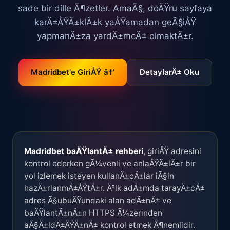
sade bir dille Ã¶zetler. AmaÃ§, doÄŸru sayfaya
karÄ±ÅŸÄ±klÄ±k yaÅŸamadan geÃ§iÅŸ
yapmanÄ±za yardÄ±mcÄ± olmaktÄ±r.
Madridbet'e GiriÅŸ â†’
DetaylarÄ± Oku
Madridbet baÄŸlantÄ± rehberi
, giriÅŸ adresini
kontrol ederken gÃ¼venli ve anlaÅŸÄ±lÄ±r bir
yol izlemek isteyen kullanÄ±cÄ±lar iÃ§in
hazÄ±rlanmÄ±ÅŸtÄ±r. Ä°lk adÄ±mda tarayÄ±cÄ±
adres Ã§ubuÄŸundaki alan adÄ±nÄ± ve
baÄŸlantÄ±nÄ±n HTTPS Ã¼zerinden
aÃ§Ä±ldÄ±ÄŸÄ±nÄ± kontrol etmek Ã¶nemlidir.