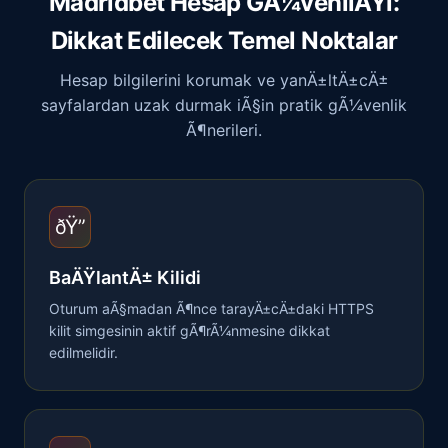
Madridbet Hesap GÃ¼venliÄŸi:
Dikkat Edilecek Temel Noktalar
Hesap bilgilerini korumak ve yanÄ±ltÄ±cÄ±
sayfalardan uzak durmak iÃ§in pratik gÃ¼venlik
Ã¶nerileri.
ðŸ”
BaÄŸlantÄ± Kilidi
Oturum aÃ§madan Ã¶nce tarayÄ±cÄ±daki HTTPS
kilit simgesinin aktif gÃ¶rÃ¼nmesine dikkat
edilmelidir.