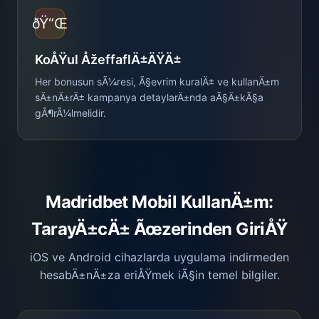
ðŸ“Œ
KoÅŸul ÅžeffaflÄ±ÄŸÄ±
Her bonusun sÃ¼resi, Ã§evrim kuralÄ± ve kullanÄ±m
sÄ±nÄ±rÄ± kampanya detaylarÄ±nda aÃ§Ä±kÃ§a
gÃ¶rÃ¼lmelidir.
Madridbet Mobil KullanÄ±m:
TarayÄ±cÄ± Ãœzerinden GiriÅŸ
iOS ve Android cihazlarda uygulama indirmeden
hesabÄ±nÄ±za eriÅŸmek iÃ§in temel bilgiler.