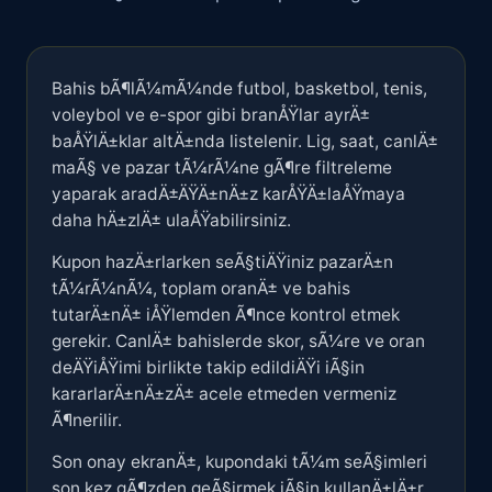
Bahis bÃ¶lÃ¼mÃ¼nde futbol, basketbol, tenis,
voleybol ve e-spor gibi branÅŸlar ayrÄ±
baÅŸlÄ±klar altÄ±nda listelenir. Lig, saat, canlÄ±
maÃ§ ve pazar tÃ¼rÃ¼ne gÃ¶re filtreleme
yaparak aradÄ±ÄŸÄ±nÄ±z karÅŸÄ±laÅŸmaya
daha hÄ±zlÄ± ulaÅŸabilirsiniz.
Kupon hazÄ±rlarken seÃ§tiÄŸiniz pazarÄ±n
tÃ¼rÃ¼nÃ¼, toplam oranÄ± ve bahis
tutarÄ±nÄ± iÅŸlemden Ã¶nce kontrol etmek
gerekir. CanlÄ± bahislerde skor, sÃ¼re ve oran
deÄŸiÅŸimi birlikte takip edildiÄŸi iÃ§in
kararlarÄ±nÄ±zÄ± acele etmeden vermeniz
Ã¶nerilir.
Son onay ekranÄ±, kupondaki tÃ¼m seÃ§imleri
son kez gÃ¶zden geÃ§irmek iÃ§in kullanÄ±lÄ±r.