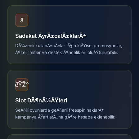
â­
Sadakat AyrÄ±calÄ±klarÄ±
DÃ¼zenli kullanÄ±cÄ±lar iÃ§in kiÅŸisel promosyonlar,
Ã¶zel limitler ve destek Ã¶ncelikleri oluÅŸturulabilir.
ðŸŽ°
Slot DÃ¶nÃ¼ÅŸleri
SeÃ§ili oyunlarda geÃ§erli freespin haklarÄ±
kampanya ÅŸartlarÄ±na gÃ¶re hesaba eklenebilir.