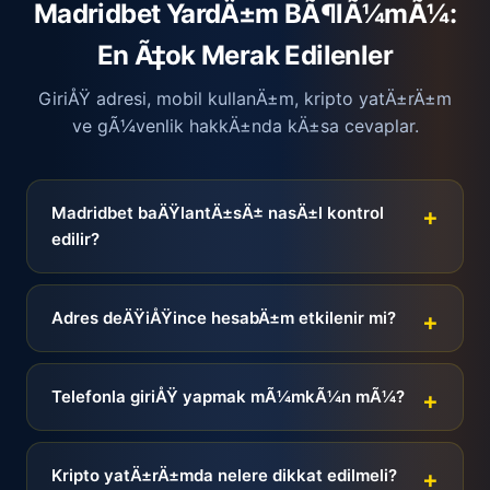
Madridbet YardÄ±m BÃ¶lÃ¼mÃ¼:
En Ã‡ok Merak Edilenler
GiriÅŸ adresi, mobil kullanÄ±m, kripto yatÄ±rÄ±m
ve gÃ¼venlik hakkÄ±nda kÄ±sa cevaplar.
Madridbet baÄŸlantÄ±sÄ± nasÄ±l kontrol
edilir?
Adres deÄŸiÅŸince hesabÄ±m etkilenir mi?
Telefonla giriÅŸ yapmak mÃ¼mkÃ¼n mÃ¼?
Kripto yatÄ±rÄ±mda nelere dikkat edilmeli?