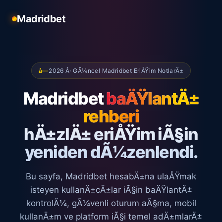
Madridbet
â—
2026 Â· GÃ¼ncel Madridbet EriÅŸim NotlarÄ±
Madridbet
baÄŸlantÄ±
rehberi
hÄ±zlÄ± eriÅŸim iÃ§in
yeniden dÃ¼zenlendi.
Bu sayfa, Madridbet hesabÄ±na ulaÅŸmak
isteyen kullanÄ±cÄ±lar iÃ§in baÄŸlantÄ±
kontrolÃ¼, gÃ¼venli oturum aÃ§ma, mobil
kullanÄ±m ve platform iÃ§i temel adÄ±mlarÄ±