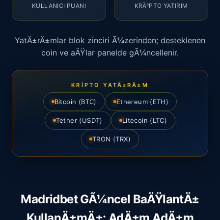
KULLANICI PUANI
KRÄ°PTO YATIRIM
YatÄ±rÄ±mlar blok zinciri Ã¼zerinden; desteklenen
coin ve aÄŸlar panelde gÃ¼ncellenir.
KRIPTO YATÄ±RÄ±M
Bitcoin (BTC)
Ethereum (ETH)
Tether (USDT)
Litecoin (LTC)
TRON (TRX)
Madridbet GÃ¼ncel BaÄŸlantÄ±
KullanÄ±mÄ±: AdÄ±m AdÄ±m