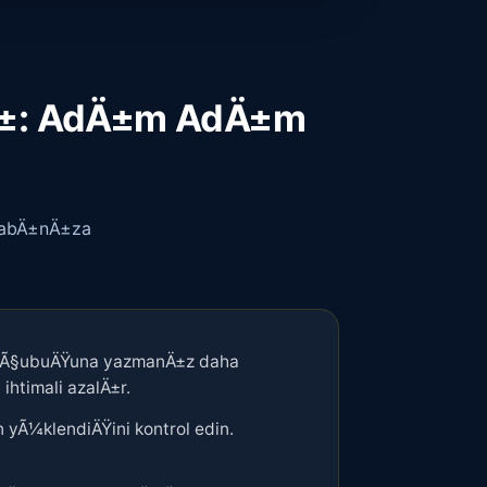
Ä±: AdÄ±m AdÄ±m
sabÄ±nÄ±za
Ä± Ã§ubuÄŸuna yazmanÄ±z daha
htimali azalÄ±r.
yÃ¼klendiÄŸini kontrol edin.