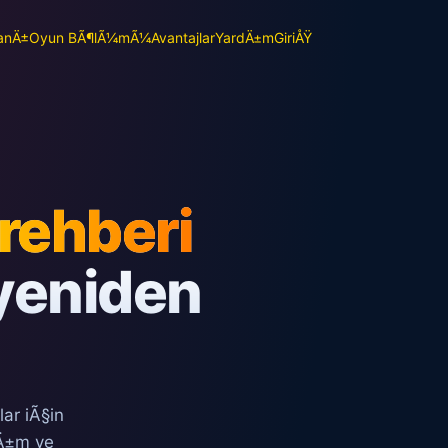
lanÄ±
Oyun BÃ¶lÃ¼mÃ¼
Avantajlar
YardÄ±m
GiriÅŸ
rehberi
yeniden
ar iÃ§in
nÄ±m ve