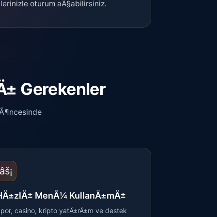
rinizle oturum aÃ§abilirsiniz.
Ä± Gerekenler
 Ã¶ncesinde
âš¡
HÄ±zlÄ± MenÃ¼ KullanÄ±mÄ±
por, casino, kripto yatÄ±rÄ±m ve destek