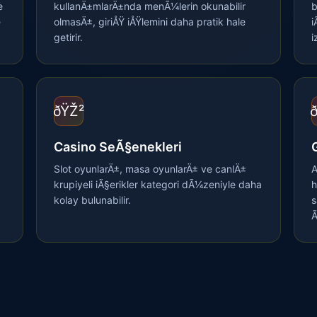
e
kullanÄ±mlarÄ±nda menÃ¼lerin okunabilir
b
e
olmasÄ±, giriÅŸ iÅŸlemini daha pratik hale
i
getirir.
i
ðŸŽ²
ð
Casino SeÃ§enekleri
Slot oyunlarÄ±, masa oyunlarÄ± ve canlÄ±
A
krupiyeli iÃ§erikler kategori dÃ¼zeniyle daha
h
kolay bulunabilir.
s
Ã