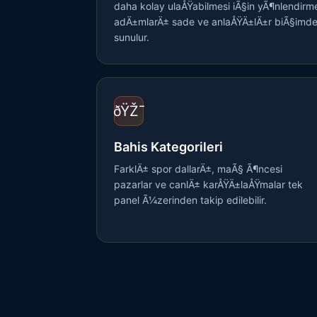
daha kolay ulaÅŸabilmesi iÃ§in yÃ¶nlendirm
adÄ±mlarÄ± sade ve anlaÅŸÄ±lÄ±r biÃ§imd
sunulur.
ðŸŽ¯
Bahis Kategorileri
FarklÄ± spor dallarÄ±, maÃ§ Ã¶ncesi
pazarlar ve canlÄ± karÅŸÄ±laÅŸmalar tek
panel Ã¼zerinden takip edilebilir.