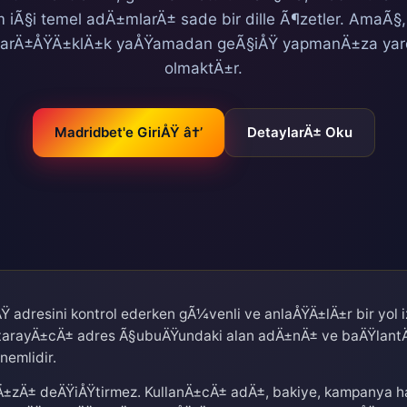
m iÃ§i temel adÄ±mlarÄ± sade bir dille Ã¶zetler. AmaÃ§
karÄ±ÅŸÄ±klÄ±k yaÅŸamadan geÃ§iÅŸ yapmanÄ±za y
olmaktÄ±r.
Madridbet'e GiriÅŸ â†’
DetaylarÄ± Oku
iÅŸ adresini kontrol ederken gÃ¼venli ve anlaÅŸÄ±lÄ±r bir yol 
 tarayÄ±cÄ± adres Ã§ubuÄŸundaki alan adÄ±nÄ± ve baÄŸlan
emlidir.
nÄ±zÄ± deÄŸiÅŸtirmez. KullanÄ±cÄ± adÄ±, bakiye, kampanya h