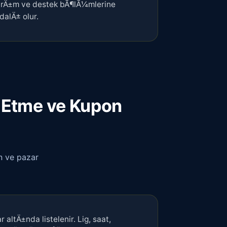
Ä±rÄ±m ve destek bÃ¶lÃ¼mlerine
dalÄ± olur.
 Etme ve Kupon
n ve pazar
ltÄ±nda listelenir. Lig, saat,