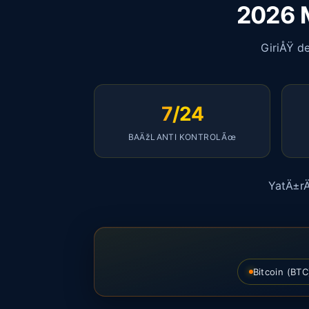
2026 
GiriÅŸ d
7/24
BAÄžLANTI KONTROLÃœ
YatÄ±rÄ
Bitcoin (BTC