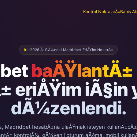
Kontrol NoktalarÄ±
Bahis A
â—
2026 Â· GÃ¼ncel Madridbet EriÅŸim NotlarÄ±
dbet
baÄŸlantÄ± 
± eriÅŸim iÃ§in 
dÃ¼zenlendi.
a, Madridbet hesabÄ±na ulaÅŸmak isteyen kullanÄ±cÄ±l
ntÄ± kontrolÃ¼, gÃ¼venli oturum aÃ§ma, mobil kulla