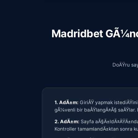
Madridbet GÃ¼n
DoÄŸru sa
1. AdÄ±m:
GiriÅŸ yapmak istediÄŸi
gÃ¼venli bir baÅŸlangÄ±Ã§ saÄŸlar.
2. AdÄ±m:
Sayfa aÃ§Ä±ldÄ±ÄŸÄ±nda k
Kontroller tamamlandÄ±ktan sonra kul