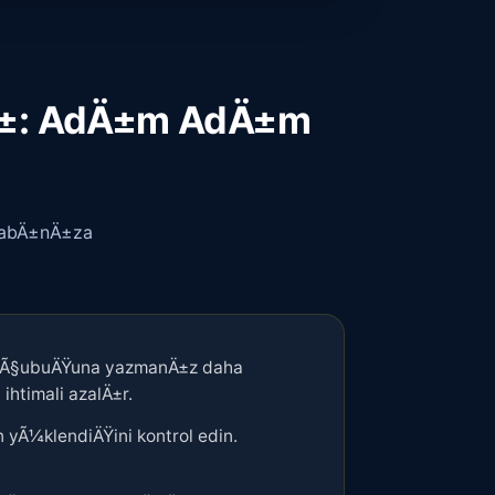
Ä±: AdÄ±m AdÄ±m
sabÄ±nÄ±za
Ä± Ã§ubuÄŸuna yazmanÄ±z daha
htimali azalÄ±r.
yÃ¼klendiÄŸini kontrol edin.