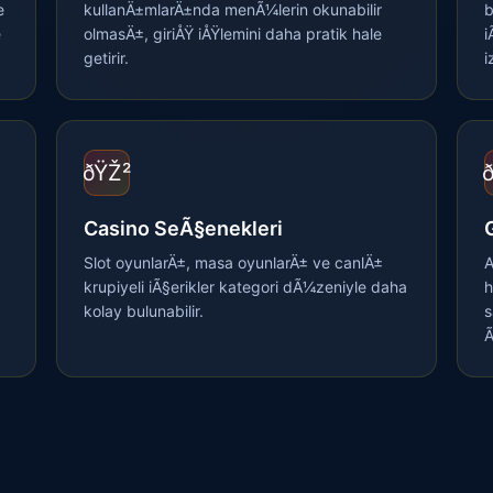
e
kullanÄ±mlarÄ±nda menÃ¼lerin okunabilir
b
e
olmasÄ±, giriÅŸ iÅŸlemini daha pratik hale
i
getirir.
i
ðŸŽ²
ð
Casino SeÃ§enekleri
Slot oyunlarÄ±, masa oyunlarÄ± ve canlÄ±
A
krupiyeli iÃ§erikler kategori dÃ¼zeniyle daha
h
kolay bulunabilir.
s
Ã