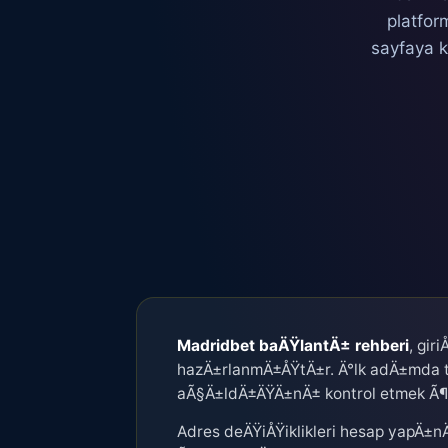
platfor
sayfaya 
Madridbet baÄŸlantÄ± rehberi
, gir
hazÄ±rlanmÄ±ÅŸtÄ±r. Ä°lk adÄ±mda
aÃ§Ä±ldÄ±ÄŸÄ±nÄ± kontrol etmek Ã¶n
Adres deÄŸiÅŸiklikleri hesap yapÄ±