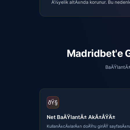
Ã¼yelik altÄ±nda korunur. Bu nedenle
Madridbet'e 
BaÄŸlantÄ±
ðŸ§­
Net BaÄŸlantÄ± AkÄ±ÅŸÄ±
KullanÄ±cÄ±larÄ±n doÄŸru giriÅŸ sayfasÄ±n