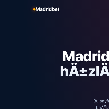
Madridbet
Madri
hÄ±zlÄ
Bu sayf
baÄŸla