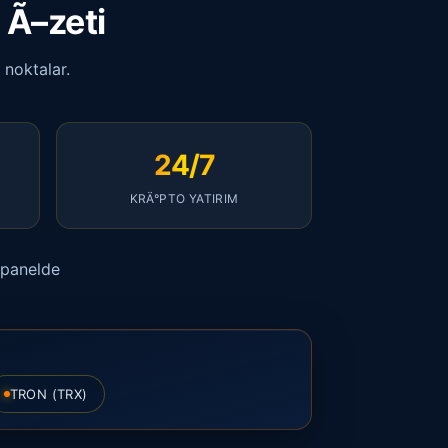
Ã–zeti
noktalar.
24/7
KRÄ°PTO YATIRIM
 panelde
TRON (TRX)