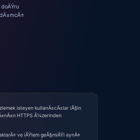
, doÄŸru
ardÄ±mcÄ±
izlemek isteyen kullanÄ±cÄ±lar iÃ§in
tÄ±nÄ±n HTTPS Ã¼zerinden
aklarÄ± ve iÅŸlem geÃ§miÅŸi aynÄ±