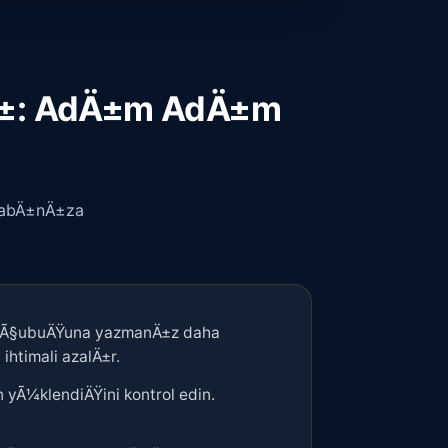
Ä±: AdÄ±m AdÄ±m
sabÄ±nÄ±za
Ä± Ã§ubuÄŸuna yazmanÄ±z daha
htimali azalÄ±r.
yÃ¼klendiÄŸini kontrol edin.