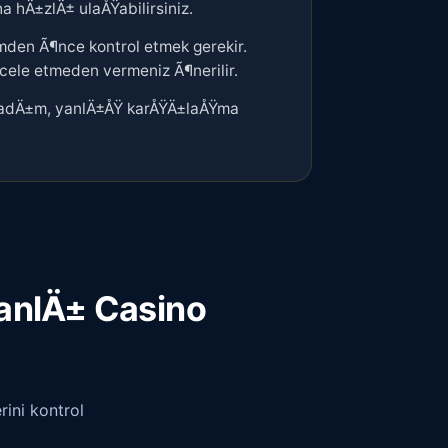
hÄ±zlÄ± ulaÅŸabilirsiniz.
den Ã¶nce kontrol etmek gerekir.
acele etmeden vermeniz Ã¶nerilir.
u adÄ±m, yanlÄ±ÅŸ karÅŸÄ±laÅŸma
anlÄ± Casino
rini kontrol