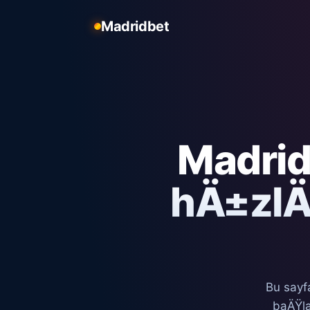
Madridbet
Madri
hÄ±zlÄ
Bu sayf
baÄŸla