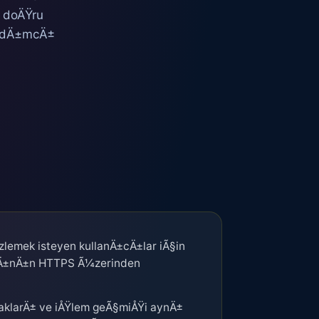
, doÄŸru
ardÄ±mcÄ±
izlemek isteyen kullanÄ±cÄ±lar iÃ§in
tÄ±nÄ±n HTTPS Ã¼zerinden
aklarÄ± ve iÅŸlem geÃ§miÅŸi aynÄ±