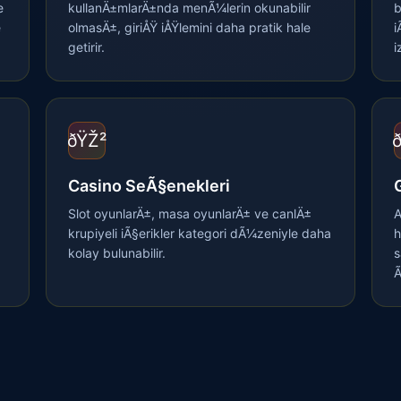
e
kullanÄ±mlarÄ±nda menÃ¼lerin okunabilir
b
e
olmasÄ±, giriÅŸ iÅŸlemini daha pratik hale
i
getirir.
i
ðŸŽ²
ð
Casino SeÃ§enekleri
Slot oyunlarÄ±, masa oyunlarÄ± ve canlÄ±
A
krupiyeli iÃ§erikler kategori dÃ¼zeniyle daha
h
kolay bulunabilir.
s
Ã