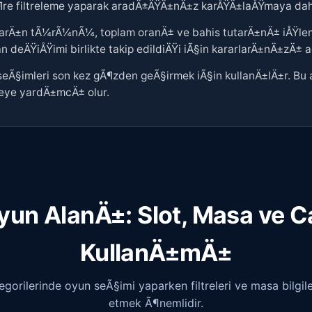
e filtreleme yaparak aradÄ±ÄŸÄ±nÄ±z karÅŸÄ±laÅŸmaya daha 
zarÄ±n tÃ¼rÃ¼nÃ¼, toplam oranÄ± ve bahis tutarÄ±nÄ± iÅŸlem
n deÄŸiÅŸimi birlikte takip edildiÄŸi iÃ§in kararlarÄ±nÄ±zÄ± 
eÃ§imleri son kez gÃ¶zden geÃ§irmek iÃ§in kullanÄ±lÄ±r. B
meye yardÄ±mcÄ± olur.
yun AlanÄ±: Slot, Masa ve C
KullanÄ±mÄ±
gorilerinde oyun seÃ§imi yaparken filtreleri ve masa bilgile
etmek Ã¶nemlidir.