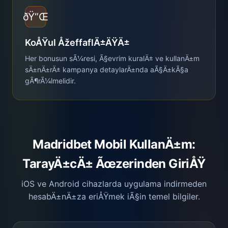
ðŸ“Œ
KoÅŸul ÅžeffaflÄ±ÄŸÄ±
Her bonusun sÃ¼resi, Ã§evrim kuralÄ± ve kullanÄ±m
sÄ±nÄ±rÄ± kampanya detaylarÄ±nda aÃ§Ä±kÃ§a
gÃ¶rÃ¼lmelidir.
Madridbet Mobil KullanÄ±m:
TarayÄ±cÄ± Ãœzerinden GiriÅŸ
iOS ve Android cihazlarda uygulama indirmeden
hesabÄ±nÄ±za eriÅŸmek iÃ§in temel bilgiler.