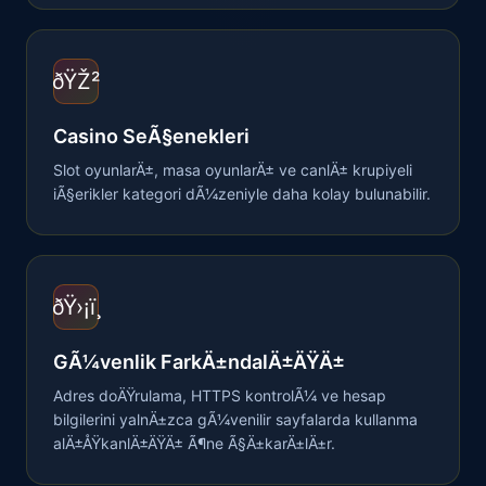
ðŸŽ²
Casino SeÃ§enekleri
Slot oyunlarÄ±, masa oyunlarÄ± ve canlÄ± krupiyeli
iÃ§erikler kategori dÃ¼zeniyle daha kolay bulunabilir.
ðŸ›¡ï¸
GÃ¼venlik FarkÄ±ndalÄ±ÄŸÄ±
Adres doÄŸrulama, HTTPS kontrolÃ¼ ve hesap
bilgilerini yalnÄ±zca gÃ¼venilir sayfalarda kullanma
alÄ±ÅŸkanlÄ±ÄŸÄ± Ã¶ne Ã§Ä±karÄ±lÄ±r.