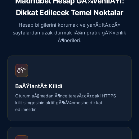
Madridbet Hesap GÃ¼venliÄŸi:
Dikkat Edilecek Temel Noktalar
Hesap bilgilerini korumak ve yanÄ±ltÄ±cÄ±
sayfalardan uzak durmak iÃ§in pratik gÃ¼venlik
Ã¶nerileri.
ðŸ”
BaÄŸlantÄ± Kilidi
Oturum aÃ§madan Ã¶nce tarayÄ±cÄ±daki HTTPS
kilit simgesinin aktif gÃ¶rÃ¼nmesine dikkat
edilmelidir.