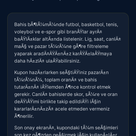
Bahis bÃ¶lÃ¼mÃ¼nde futbol, basketbol, tenis,
voleybol ve e-spor gibi branÅŸlar ayrÄ±
baÅŸlÄ±klar altÄ±nda listelenir. Lig, saat, canlÄ±
maÃ§ ve pazar tÃ¼rÃ¼ne gÃ¶re filtreleme
yaparak aradÄ±ÄŸÄ±nÄ±z karÅŸÄ±laÅŸmaya
daha hÄ±zlÄ± ulaÅŸabilirsiniz.
Kupon hazÄ±rlarken seÃ§tiÄŸiniz pazarÄ±n
tÃ¼rÃ¼nÃ¼, toplam oranÄ± ve bahis
tutarÄ±nÄ± iÅŸlemden Ã¶nce kontrol etmek
gerekir. CanlÄ± bahislerde skor, sÃ¼re ve oran
deÄŸiÅŸimi birlikte takip edildiÄŸi iÃ§in
kararlarÄ±nÄ±zÄ± acele etmeden vermeniz
Ã¶nerilir.
Son onay ekranÄ±, kupondaki tÃ¼m seÃ§imleri
son kez gÃ¶zden geÃ§irmek iÃ§in kullanÄ±lÄ±r.