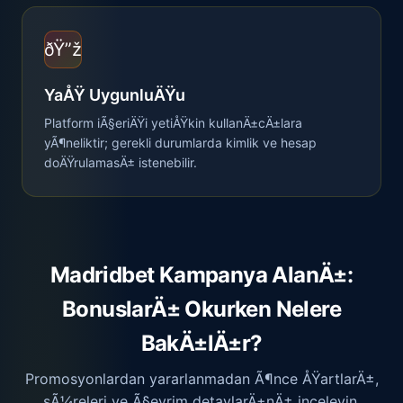
ðŸ”ž
YaÅŸ UygunluÄŸu
Platform iÃ§eriÄŸi yetiÅŸkin kullanÄ±cÄ±lara
yÃ¶neliktir; gerekli durumlarda kimlik ve hesap
doÄŸrulamasÄ± istenebilir.
Madridbet Kampanya AlanÄ±:
BonuslarÄ± Okurken Nelere
BakÄ±lÄ±r?
Promosyonlardan yararlanmadan Ã¶nce ÅŸartlarÄ±,
sÃ¼releri ve Ã§evrim detaylarÄ±nÄ± inceleyin.