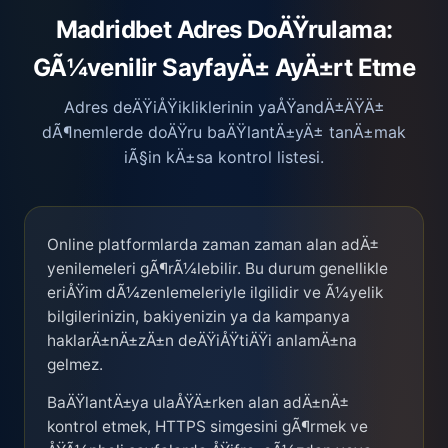
Madridbet Adres DoÄŸrulama:
GÃ¼venilir SayfayÄ± AyÄ±rt Etme
Adres deÄŸiÅŸikliklerinin yaÅŸandÄ±ÄŸÄ±
dÃ¶nemlerde doÄŸru baÄŸlantÄ±yÄ± tanÄ±mak
iÃ§in kÄ±sa kontrol listesi.
Online platformlarda zaman zaman alan adÄ±
yenilemeleri gÃ¶rÃ¼lebilir. Bu durum genellikle
eriÅŸim dÃ¼zenlemeleriyle ilgilidir ve Ã¼yelik
bilgilerinizin, bakiyenizin ya da kampanya
haklarÄ±nÄ±zÄ±n deÄŸiÅŸtiÄŸi anlamÄ±na
gelmez.
BaÄŸlantÄ±ya ulaÅŸÄ±rken alan adÄ±nÄ±
kontrol etmek, HTTPS simgesini gÃ¶rmek ve