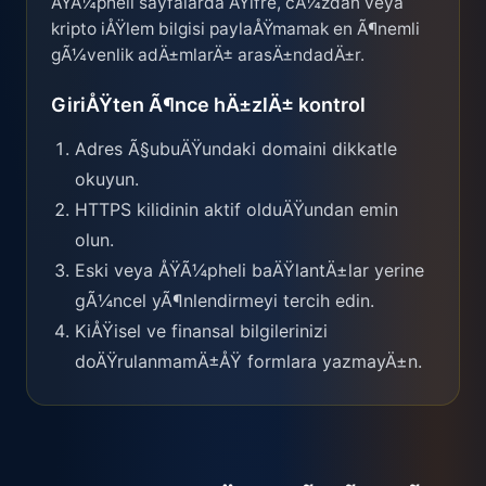
ÅŸÃ¼pheli sayfalarda ÅŸifre, cÃ¼zdan veya
kripto iÅŸlem bilgisi paylaÅŸmamak en Ã¶nemli
gÃ¼venlik adÄ±mlarÄ± arasÄ±ndadÄ±r.
GiriÅŸten Ã¶nce hÄ±zlÄ± kontrol
Adres Ã§ubuÄŸundaki domaini dikkatle
okuyun.
HTTPS kilidinin aktif olduÄŸundan emin
olun.
Eski veya ÅŸÃ¼pheli baÄŸlantÄ±lar yerine
gÃ¼ncel yÃ¶nlendirmeyi tercih edin.
KiÅŸisel ve finansal bilgilerinizi
doÄŸrulanmamÄ±ÅŸ formlara yazmayÄ±n.