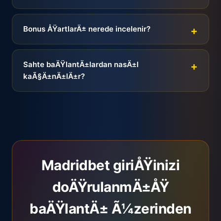
Bonus ÅŸartlarÄ± nerede incelenir?
Sahte baÄŸlantÄ±lardan nasÄ±l
kaÃ§Ä±nÄ±lÄ±r?
Madridbet giriÅŸinizi
doÄŸrulanmÄ±ÅŸ
baÄŸlantÄ± Ã¼zerinden