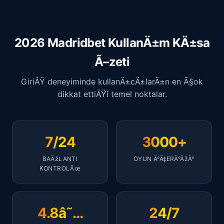
2026 Madridbet KullanÄ±m KÄ±sa
Ã–zeti
GiriÅŸ deneyiminde kullanÄ±cÄ±larÄ±n en Ã§ok
dikkat ettiÄŸi temel noktalar.
7/24
3000+
BAÄžLANTI
OYUN Ä°Ã‡ERÄ°ÄžÄ°
KONTROLÃœ
4.8â˜…
24/7