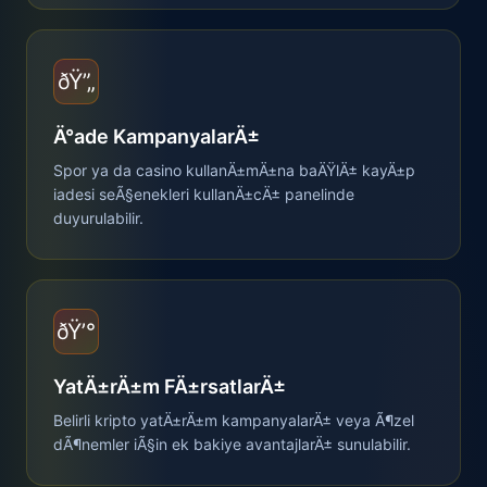
ðŸ”„
Ä°ade KampanyalarÄ±
Spor ya da casino kullanÄ±mÄ±na baÄŸlÄ± kayÄ±p
iadesi seÃ§enekleri kullanÄ±cÄ± panelinde
duyurulabilir.
ðŸ’°
YatÄ±rÄ±m FÄ±rsatlarÄ±
Belirli kripto yatÄ±rÄ±m kampanyalarÄ± veya Ã¶zel
dÃ¶nemler iÃ§in ek bakiye avantajlarÄ± sunulabilir.