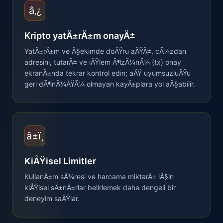
â‚¿
Kripto yatÄ±rÄ±m onayÄ±
YatÄ±rÄ±m ve Ã§ekimde doÄŸru aÄŸÄ±, cÃ¼zdan
adresini, tutarÄ± ve iÅŸlem Ã¶zÃ¼nÃ¼ (tx) onay
ekranÄ±nda tekrar kontrol edin; aÄŸ uyumsuzluÄŸu
geri dÃ¶nÃ¼ÅŸÃ¼ olmayan kayÄ±plara yol aÃ§abilir.
â±ï¸
KiÅŸisel Limitler
KullanÄ±m sÃ¼resi ve harcama miktarÄ± iÃ§in
kiÅŸisel sÄ±nÄ±rlar belirlemek daha dengeli bir
deneyim saÄŸlar.