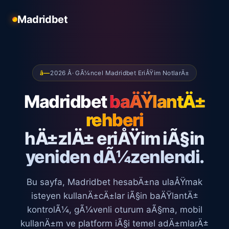
Madridbet
â—
2026 Â· GÃ¼ncel Madridbet EriÅŸim NotlarÄ±
Madridbet
baÄŸlantÄ±
rehberi
hÄ±zlÄ± eriÅŸim iÃ§in
yeniden dÃ¼zenlendi.
Bu sayfa, Madridbet hesabÄ±na ulaÅŸmak
isteyen kullanÄ±cÄ±lar iÃ§in baÄŸlantÄ±
kontrolÃ¼, gÃ¼venli oturum aÃ§ma, mobil
kullanÄ±m ve platform iÃ§i temel adÄ±mlarÄ±