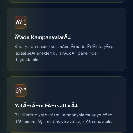
ðŸ”„
Ä°ade KampanyalarÄ±
Spor ya da casino kullanÄ±mÄ±na baÄŸlÄ± kayÄ±p
iadesi seÃ§enekleri kullanÄ±cÄ± panelinde
duyurulabilir.
ðŸ’°
YatÄ±rÄ±m FÄ±rsatlarÄ±
Belirli kripto yatÄ±rÄ±m kampanyalarÄ± veya Ã¶zel
dÃ¶nemler iÃ§in ek bakiye avantajlarÄ± sunulabilir.