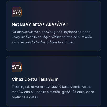
ðŸ§­
Net BaÄŸlantÄ± AkÄ±ÅŸÄ±
KullanÄ±cÄ±larÄ±n doÄŸru giriÅŸ sayfasÄ±na daha
kolay ulaÅŸabilmesi iÃ§in yÃ¶nlendirme adÄ±mlarÄ±
sade ve anlaÅŸÄ±lÄ±r biÃ§imde sunulur.
ðŸ“±
Cihaz Dostu TasarÄ±m
Telefon, tablet ve masaÃ¼stÃ¼ kullanÄ±mlarÄ±nda
menÃ¼lerin okunabilir olmasÄ±, giriÅŸ iÅŸlemini daha
pratik hale getirir.