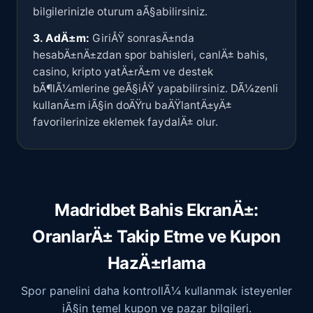
bilgilerinizle oturum aÃ§abilirsiniz.
3. AdÄ±m:
GiriÅŸ sonrasÄ±nda
hesabÄ±nÄ±zdan spor bahisleri, canlÄ± bahis,
casino, kripto yatÄ±rÄ±m ve destek
bÃ¶lÃ¼mlerine geÃ§iÅŸ yapabilirsiniz. DÃ¼zenli
kullanÄ±m iÃ§in doÄŸru baÄŸlantÄ±yÄ±
favorilerinize eklemek faydalÄ± olur.
Madridbet Bahis EkranÄ±:
OranlarÄ± Takip Etme ve Kupon
HazÄ±rlama
Spor panelini daha kontrollÃ¼ kullanmak isteyenler
iÃ§in temel kupon ve pazar bilgileri.