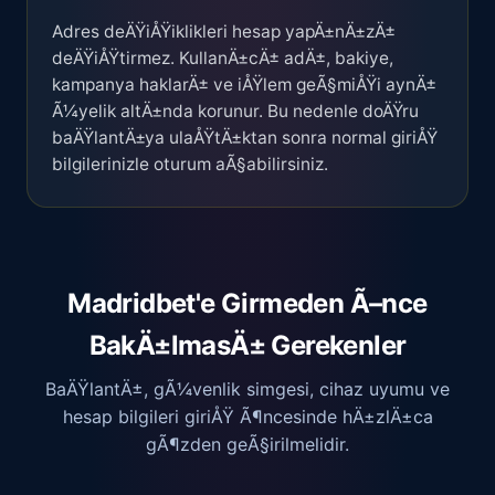
Adres deÄŸiÅŸiklikleri hesap yapÄ±nÄ±zÄ±
deÄŸiÅŸtirmez. KullanÄ±cÄ± adÄ±, bakiye,
kampanya haklarÄ± ve iÅŸlem geÃ§miÅŸi aynÄ±
Ã¼yelik altÄ±nda korunur. Bu nedenle doÄŸru
baÄŸlantÄ±ya ulaÅŸtÄ±ktan sonra normal giriÅŸ
bilgilerinizle oturum aÃ§abilirsiniz.
Madridbet'e Girmeden Ã–nce
BakÄ±lmasÄ± Gerekenler
BaÄŸlantÄ±, gÃ¼venlik simgesi, cihaz uyumu ve
hesap bilgileri giriÅŸ Ã¶ncesinde hÄ±zlÄ±ca
gÃ¶zden geÃ§irilmelidir.