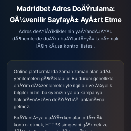
Madridbet Adres DoÄŸrulama:
GÃ¼venilir SayfayÄ± AyÄ±rt Etme
Adres deÄŸiÅŸikliklerinin yaÅŸandÄ±ÄŸÄ±
dÃ¶nemlerde doÄŸru baÄŸlantÄ±yÄ± tanÄ±mak
iÃ§in kÄ±sa kontrol listesi.
Online platformlarda zaman zaman alan adÄ±
yenilemeleri gÃ¶rÃ¼lebilir. Bu durum genellikle
eriÅŸim dÃ¼zenlemeleriyle ilgilidir ve Ã¼yelik
bilgilerinizin, bakiyenizin ya da kampanya
haklarÄ±nÄ±zÄ±n deÄŸiÅŸtiÄŸi anlamÄ±na
gelmez.
BaÄŸlantÄ±ya ulaÅŸÄ±rken alan adÄ±nÄ±
kontrol etmek, HTTPS simgesini gÃ¶rmek ve