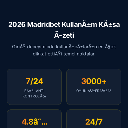
2026 Madridbet KullanÄ±m KÄ±sa
Ã–zeti
GiriÅŸ deneyiminde kullanÄ±cÄ±larÄ±n en Ã§ok
dikkat ettiÄŸi temel noktalar.
7/24
3000+
BAÄžLANTI
OYUN Ä°Ã‡ERÄ°ÄžÄ°
KONTROLÃœ
4.8â˜…
24/7