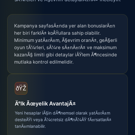
Kampanya sayfasÄ±nda yer alan bonuslarÄ±n
her biri farklÄ± koÅŸullara sahip olabilir.
Minimum yatÄ±rÄ±m, Ã§evrim oranÄ±, geÃ§erli
oyun tÃ¼rleri, sÃ¼re sÄ±nÄ±rÄ± ve maksimum
kazanÃ§ limiti gibi detaylar iÅŸlem Ã¶ncesinde
mutlaka kontrol edilmelidir.
ðŸŽ
Ä°lk Ãœyelik AvantajÄ±
Yeni hesaplar iÃ§in dÃ¶nemsel olarak yatÄ±rÄ±m
desteÄŸi veya Ã¼cretsiz dÃ¶nÃ¼ÅŸ fÄ±rsatlarÄ±
tanÄ±mlanabilir.