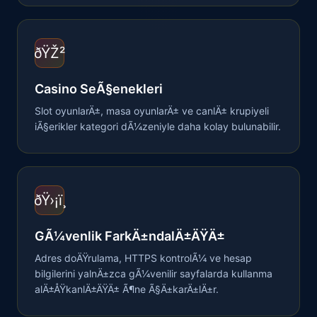
ðŸŽ²
Casino SeÃ§enekleri
Slot oyunlarÄ±, masa oyunlarÄ± ve canlÄ± krupiyeli
iÃ§erikler kategori dÃ¼zeniyle daha kolay bulunabilir.
ðŸ›¡ï¸
GÃ¼venlik FarkÄ±ndalÄ±ÄŸÄ±
Adres doÄŸrulama, HTTPS kontrolÃ¼ ve hesap
bilgilerini yalnÄ±zca gÃ¼venilir sayfalarda kullanma
alÄ±ÅŸkanlÄ±ÄŸÄ± Ã¶ne Ã§Ä±karÄ±lÄ±r.