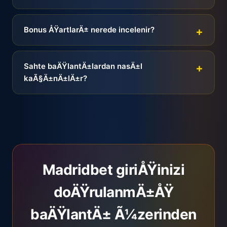
Bonus ÅŸartlarÄ± nerede incelenir?
Sahte baÄŸlantÄ±lardan nasÄ±l
kaÃ§Ä±nÄ±lÄ±r?
Madridbet giriÅŸinizi
doÄŸrulanmÄ±ÅŸ
baÄŸlantÄ± Ã¼zerinden