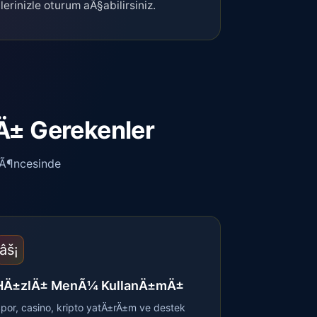
rinizle oturum aÃ§abilirsiniz.
Ä± Gerekenler
 Ã¶ncesinde
âš¡
HÄ±zlÄ± MenÃ¼ KullanÄ±mÄ±
por, casino, kripto yatÄ±rÄ±m ve destek