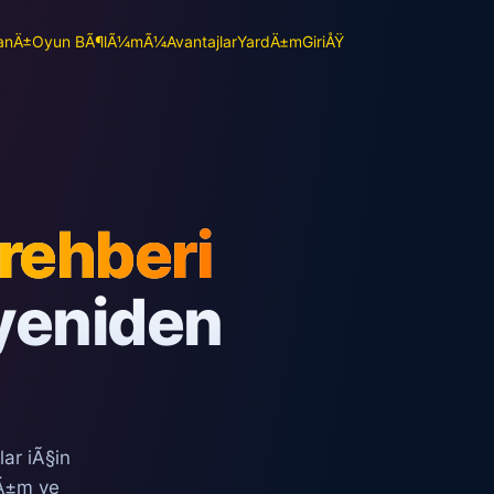
lanÄ±
Oyun BÃ¶lÃ¼mÃ¼
Avantajlar
YardÄ±m
GiriÅŸ
rehberi
yeniden
ar iÃ§in
nÄ±m ve