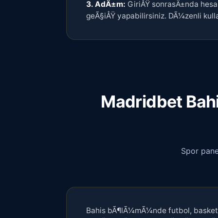
3. AdÄ±m:
GiriÅŸ sonrasÄ±nda hesab
geÃ§iÅŸ yapabilirsiniz. DÃ¼zenli kul
Madridbet Bah
Spor pane
Bahis bÃ¶lÃ¼mÃ¼nde futbol, basketbol