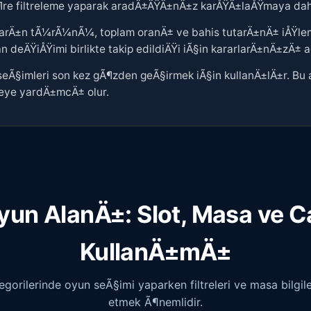
e filtreleme yaparak aradÄ±ÄŸÄ±nÄ±z karÅŸÄ±laÅŸmaya daha 
zarÄ±n tÃ¼rÃ¼nÃ¼, toplam oranÄ± ve bahis tutarÄ±nÄ± iÅŸlem
n deÄŸiÅŸimi birlikte takip edildiÄŸi iÃ§in kararlarÄ±nÄ±zÄ± 
eÃ§imleri son kez gÃ¶zden geÃ§irmek iÃ§in kullanÄ±lÄ±r. B
meye yardÄ±mcÄ± olur.
yun AlanÄ±: Slot, Masa ve C
KullanÄ±mÄ±
gorilerinde oyun seÃ§imi yaparken filtreleri ve masa bilgile
etmek Ã¶nemlidir.