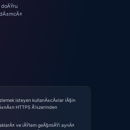
, doÄŸru
ardÄ±mcÄ±
izlemek isteyen kullanÄ±cÄ±lar iÃ§in
tÄ±nÄ±n HTTPS Ã¼zerinden
aklarÄ± ve iÅŸlem geÃ§miÅŸi aynÄ±