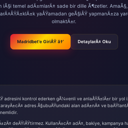
m iÃ§i temel adÄ±mlarÄ± sade bir dille Ã¶zetler. AmaÃ§
karÄ±ÅŸÄ±klÄ±k yaÅŸamadan geÃ§iÅŸ yapmanÄ±za y
olmaktÄ±r.
Madridbet'e GiriÅŸ â†’
DetaylarÄ± Oku
iÅŸ adresini kontrol ederken gÃ¼venli ve anlaÅŸÄ±lÄ±r bir yol 
 tarayÄ±cÄ± adres Ã§ubuÄŸundaki alan adÄ±nÄ± ve baÄŸlan
emlidir.
nÄ±zÄ± deÄŸiÅŸtirmez. KullanÄ±cÄ± adÄ±, bakiye, kampanya h