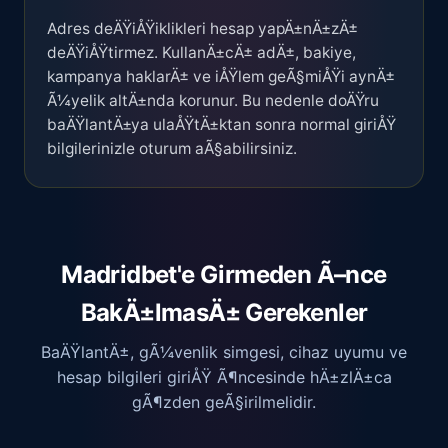
Adres deÄŸiÅŸiklikleri hesap yapÄ±nÄ±zÄ±
deÄŸiÅŸtirmez. KullanÄ±cÄ± adÄ±, bakiye,
kampanya haklarÄ± ve iÅŸlem geÃ§miÅŸi aynÄ±
Ã¼yelik altÄ±nda korunur. Bu nedenle doÄŸru
baÄŸlantÄ±ya ulaÅŸtÄ±ktan sonra normal giriÅŸ
bilgilerinizle oturum aÃ§abilirsiniz.
Madridbet'e Girmeden Ã–nce
BakÄ±lmasÄ± Gerekenler
BaÄŸlantÄ±, gÃ¼venlik simgesi, cihaz uyumu ve
hesap bilgileri giriÅŸ Ã¶ncesinde hÄ±zlÄ±ca
gÃ¶zden geÃ§irilmelidir.