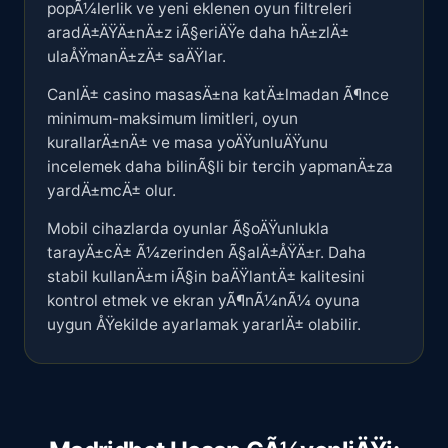
popÃ¼lerlik ve yeni eklenen oyun filtreleri
aradÄ±ÄŸÄ±nÄ±z iÃ§eriÄŸe daha hÄ±zlÄ±
ulaÅŸmanÄ±zÄ± saÄŸlar.
CanlÄ± casino masasÄ±na katÄ±lmadan Ã¶nce
minimum-maksimum limitleri, oyun
kurallarÄ±nÄ± ve masa yoÄŸunluÄŸunu
incelemek daha bilinÃ§li bir tercih yapmanÄ±za
yardÄ±mcÄ± olur.
Mobil cihazlarda oyunlar Ã§oÄŸunlukla
tarayÄ±cÄ± Ã¼zerinden Ã§alÄ±ÅŸÄ±r. Daha
stabil kullanÄ±m iÃ§in baÄŸlantÄ± kalitesini
kontrol etmek ve ekran yÃ¶nÃ¼nÃ¼ oyuna
uygun ÅŸekilde ayarlamak yararlÄ± olabilir.