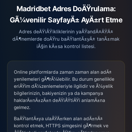
Madridbet Adres DoÄŸrulama:
GÃ¼venilir SayfayÄ± AyÄ±rt Etme
Adres deÄŸiÅŸikliklerinin yaÅŸandÄ±ÄŸÄ±
dÃ¶nemlerde doÄŸru baÄŸlantÄ±yÄ± tanÄ±mak
iÃ§in kÄ±sa kontrol listesi.
Online platformlarda zaman zaman alan adÄ±
yenilemeleri gÃ¶rÃ¼lebilir. Bu durum genellikle
eriÅŸim dÃ¼zenlemeleriyle ilgilidir ve Ã¼yelik
bilgilerinizin, bakiyenizin ya da kampanya
haklarÄ±nÄ±zÄ±n deÄŸiÅŸtiÄŸi anlamÄ±na
gelmez.
BaÄŸlantÄ±ya ulaÅŸÄ±rken alan adÄ±nÄ±
kontrol etmek, HTTPS simgesini gÃ¶rmek ve