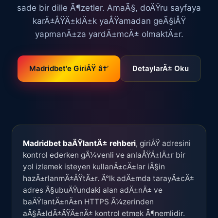
sade bir dille Ã¶zetler. AmaÃ§, doÄŸru sayfaya
karÄ±ÅŸÄ±klÄ±k yaÅŸamadan geÃ§iÅŸ
yapmanÄ±za yardÄ±mcÄ± olmaktÄ±r.
Madridbet'e GiriÅŸ â†’
DetaylarÄ± Oku
Madridbet baÄŸlantÄ± rehberi
, giriÅŸ adresini
kontrol ederken gÃ¼venli ve anlaÅŸÄ±lÄ±r bir
yol izlemek isteyen kullanÄ±cÄ±lar iÃ§in
hazÄ±rlanmÄ±ÅŸtÄ±r. Ä°lk adÄ±mda tarayÄ±cÄ±
adres Ã§ubuÄŸundaki alan adÄ±nÄ± ve
baÄŸlantÄ±nÄ±n HTTPS Ã¼zerinden
aÃ§Ä±ldÄ±ÄŸÄ±nÄ± kontrol etmek Ã¶nemlidir.