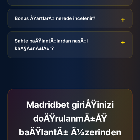
Bonus ÅŸartlarÄ± nerede incelenir?
Sahte baÄŸlantÄ±lardan nasÄ±l
kaÃ§Ä±nÄ±lÄ±r?
Madridbet giriÅŸinizi
doÄŸrulanmÄ±ÅŸ
baÄŸlantÄ± Ã¼zerinden