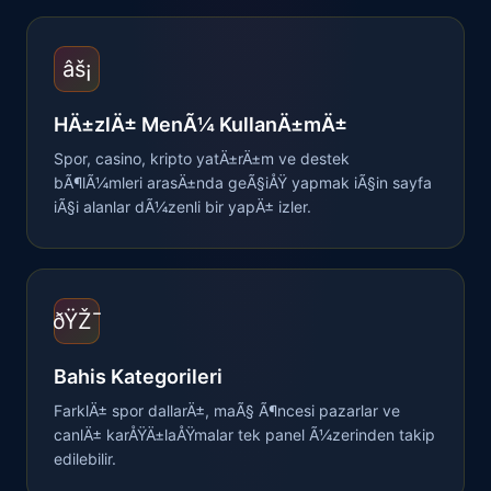
âš¡
HÄ±zlÄ± MenÃ¼ KullanÄ±mÄ±
Spor, casino, kripto yatÄ±rÄ±m ve destek
bÃ¶lÃ¼mleri arasÄ±nda geÃ§iÅŸ yapmak iÃ§in sayfa
iÃ§i alanlar dÃ¼zenli bir yapÄ± izler.
ðŸŽ¯
Bahis Kategorileri
FarklÄ± spor dallarÄ±, maÃ§ Ã¶ncesi pazarlar ve
canlÄ± karÅŸÄ±laÅŸmalar tek panel Ã¼zerinden takip
edilebilir.