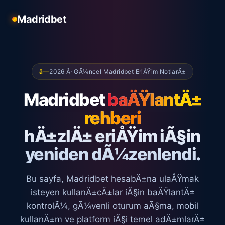
Madridbet
â—
2026 Â· GÃ¼ncel Madridbet EriÅŸim NotlarÄ±
Madridbet
baÄŸlantÄ±
rehberi
hÄ±zlÄ± eriÅŸim iÃ§in
yeniden dÃ¼zenlendi.
Bu sayfa, Madridbet hesabÄ±na ulaÅŸmak
isteyen kullanÄ±cÄ±lar iÃ§in baÄŸlantÄ±
kontrolÃ¼, gÃ¼venli oturum aÃ§ma, mobil
kullanÄ±m ve platform iÃ§i temel adÄ±mlarÄ±