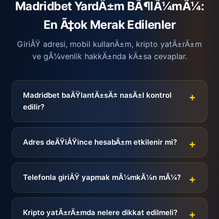
Madridbet YardÄ±m BÃ¶lÃ¼mÃ¼:
En Ã‡ok Merak Edilenler
GiriÅŸ adresi, mobil kullanÄ±m, kripto yatÄ±rÄ±m
ve gÃ¼venlik hakkÄ±nda kÄ±sa cevaplar.
Madridbet baÄŸlantÄ±sÄ± nasÄ±l kontrol
edilir?
Adres deÄŸiÅŸince hesabÄ±m etkilenir mi?
Telefonla giriÅŸ yapmak mÃ¼mkÃ¼n mÃ¼?
Kripto yatÄ±rÄ±mda nelere dikkat edilmeli?