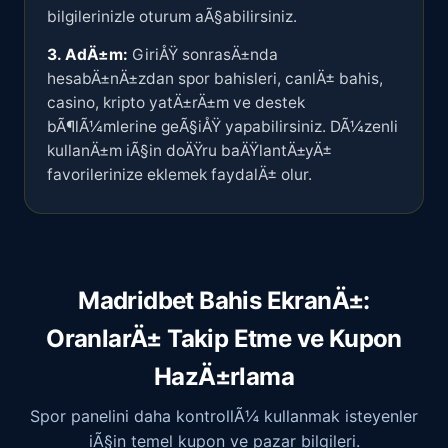
bilgilerinizle oturum aÃ§abilirsiniz.
3. AdÄ±m:
GiriÅŸ sonrasÄ±nda
hesabÄ±nÄ±zdan spor bahisleri, canlÄ± bahis,
casino, kripto yatÄ±rÄ±m ve destek
bÃ¶lÃ¼mlerine geÃ§iÅŸ yapabilirsiniz. DÃ¼zenli
kullanÄ±m iÃ§in doÄŸru baÄŸlantÄ±yÄ±
favorilerinize eklemek faydalÄ± olur.
Madridbet Bahis EkranÄ±:
OranlarÄ± Takip Etme ve Kupon
HazÄ±rlama
Spor panelini daha kontrollÃ¼ kullanmak isteyenler
iÃ§in temel kupon ve pazar bilgileri.