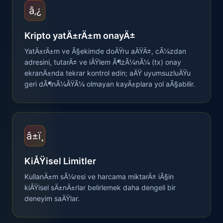
â‚¿
Kripto yatÄ±rÄ±m onayÄ±
YatÄ±rÄ±m ve Ã§ekimde doÄŸru aÄŸÄ±, cÃ¼zdan
adresini, tutarÄ± ve iÅŸlem Ã¶zÃ¼nÃ¼ (tx) onay
ekranÄ±nda tekrar kontrol edin; aÄŸ uyumsuzluÄŸu
geri dÃ¶nÃ¼ÅŸÃ¼ olmayan kayÄ±plara yol aÃ§abilir.
â±ï¸
KiÅŸisel Limitler
KullanÄ±m sÃ¼resi ve harcama miktarÄ± iÃ§in
kiÅŸisel sÄ±nÄ±rlar belirlemek daha dengeli bir
deneyim saÄŸlar.