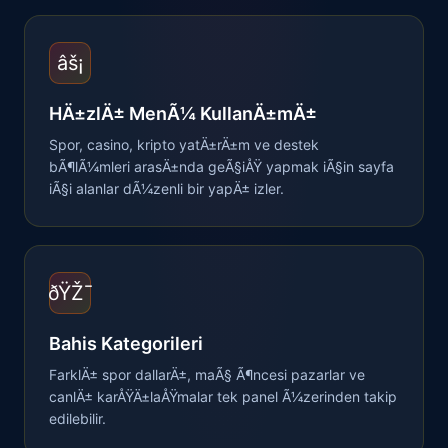
âš¡
HÄ±zlÄ± MenÃ¼ KullanÄ±mÄ±
Spor, casino, kripto yatÄ±rÄ±m ve destek
bÃ¶lÃ¼mleri arasÄ±nda geÃ§iÅŸ yapmak iÃ§in sayfa
iÃ§i alanlar dÃ¼zenli bir yapÄ± izler.
ðŸŽ¯
Bahis Kategorileri
FarklÄ± spor dallarÄ±, maÃ§ Ã¶ncesi pazarlar ve
canlÄ± karÅŸÄ±laÅŸmalar tek panel Ã¼zerinden takip
edilebilir.