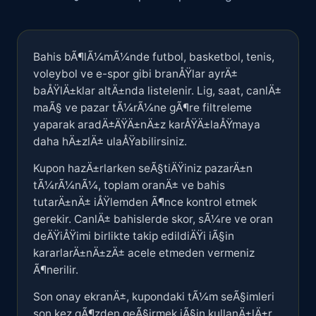
Bahis bÃ¶lÃ¼mÃ¼nde futbol, basketbol, tenis,
voleybol ve e-spor gibi branÅŸlar ayrÄ±
baÅŸlÄ±klar altÄ±nda listelenir. Lig, saat, canlÄ±
maÃ§ ve pazar tÃ¼rÃ¼ne gÃ¶re filtreleme
yaparak aradÄ±ÄŸÄ±nÄ±z karÅŸÄ±laÅŸmaya
daha hÄ±zlÄ± ulaÅŸabilirsiniz.
Kupon hazÄ±rlarken seÃ§tiÄŸiniz pazarÄ±n
tÃ¼rÃ¼nÃ¼, toplam oranÄ± ve bahis
tutarÄ±nÄ± iÅŸlemden Ã¶nce kontrol etmek
gerekir. CanlÄ± bahislerde skor, sÃ¼re ve oran
deÄŸiÅŸimi birlikte takip edildiÄŸi iÃ§in
kararlarÄ±nÄ±zÄ± acele etmeden vermeniz
Ã¶nerilir.
Son onay ekranÄ±, kupondaki tÃ¼m seÃ§imleri
son kez gÃ¶zden geÃ§irmek iÃ§in kullanÄ±lÄ±r.