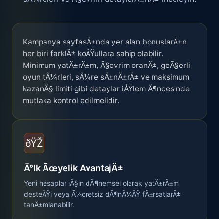
Kampanya sayfasÄ±nda yer alan bonuslarÄ±n
her biri farklÄ± koÅŸullara sahip olabilir.
Minimum yatÄ±rÄ±m, Ã§evrim oranÄ±, geÃ§erli
oyun tÃ¼rleri, sÃ¼re sÄ±nÄ±rÄ± ve maksimum
kazanÃ§ limiti gibi detaylar iÅŸlem Ã¶ncesinde
mutlaka kontrol edilmelidir.
ðŸŽ
Ä°lk Ãœyelik AvantajÄ±
Yeni hesaplar iÃ§in dÃ¶nemsel olarak yatÄ±rÄ±m
desteÄŸi veya Ã¼cretsiz dÃ¶nÃ¼ÅŸ fÄ±rsatlarÄ±
tanÄ±mlanabilir.