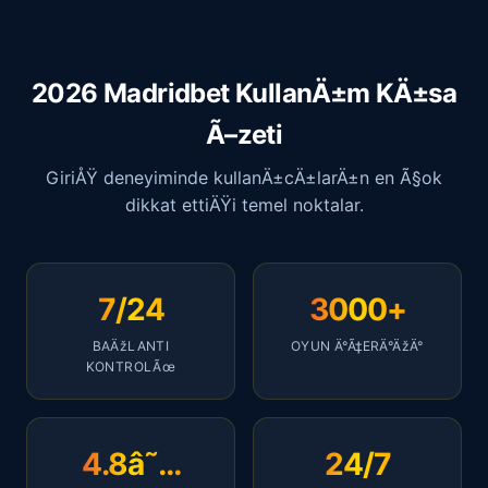
2026 Madridbet KullanÄ±m KÄ±sa
Ã–zeti
GiriÅŸ deneyiminde kullanÄ±cÄ±larÄ±n en Ã§ok
dikkat ettiÄŸi temel noktalar.
7/24
3000+
BAÄžLANTI
OYUN Ä°Ã‡ERÄ°ÄžÄ°
KONTROLÃœ
4.8â˜…
24/7