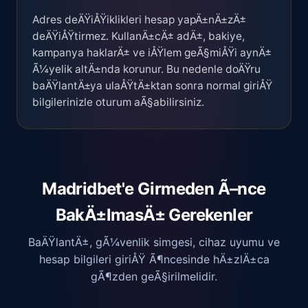
Adres deÄŸiÅŸiklikleri hesap yapÄ±nÄ±zÄ±
deÄŸiÅŸtirmez. KullanÄ±cÄ± adÄ±, bakiye,
kampanya haklarÄ± ve iÅŸlem geÃ§miÅŸi aynÄ±
Ã¼yelik altÄ±nda korunur. Bu nedenle doÄŸru
baÄŸlantÄ±ya ulaÅŸtÄ±ktan sonra normal giriÅŸ
bilgilerinizle oturum aÃ§abilirsiniz.
Madridbet'e Girmeden Ã–nce
BakÄ±lmasÄ± Gerekenler
BaÄŸlantÄ±, gÃ¼venlik simgesi, cihaz uyumu ve
hesap bilgileri giriÅŸ Ã¶ncesinde hÄ±zlÄ±ca
gÃ¶zden geÃ§irilmelidir.