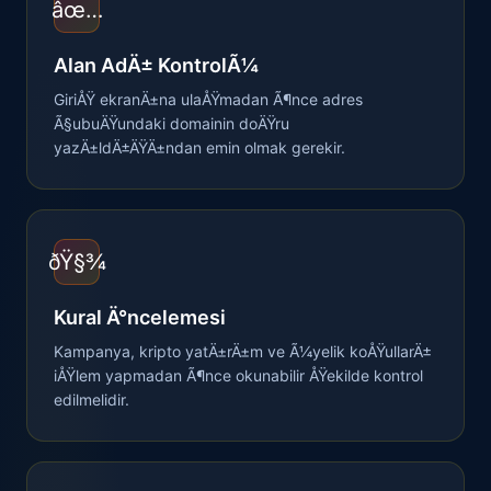
âœ…
Alan AdÄ± KontrolÃ¼
GiriÅŸ ekranÄ±na ulaÅŸmadan Ã¶nce adres
Ã§ubuÄŸundaki domainin doÄŸru
yazÄ±ldÄ±ÄŸÄ±ndan emin olmak gerekir.
ðŸ§¾
Kural Ä°ncelemesi
Kampanya, kripto yatÄ±rÄ±m ve Ã¼yelik koÅŸullarÄ±
iÅŸlem yapmadan Ã¶nce okunabilir ÅŸekilde kontrol
edilmelidir.