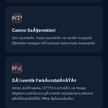
ðŸŽ²
Casino SeÃ§enekleri
Slot oyunlarÄ±, masa oyunlarÄ± ve canlÄ± krupiyeli
iÃ§erikler kategori dÃ¼zeniyle daha kolay bulunabilir.
ðŸ›¡ï¸
GÃ¼venlik FarkÄ±ndalÄ±ÄŸÄ±
Adres doÄŸrulama, HTTPS kontrolÃ¼ ve hesap
bilgilerini yalnÄ±zca gÃ¼venilir sayfalarda kullanma
alÄ±ÅŸkanlÄ±ÄŸÄ± Ã¶ne Ã§Ä±karÄ±lÄ±r.