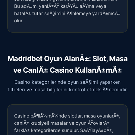
Bu adÄ±m, yanlÄ±ÅŸ karÅŸÄ±laÅŸma veya
hatalÄ± tutar seÃ§imini Ã¶nlemeye yardÄ±mcÄ±
olur.
Madridbet Oyun AlanÄ±: Slot, Masa
ve CanlÄ± Casino KullanÄ±mÄ±
Casino kategorilerinde oyun seÃ§imi yaparken
filtreleri ve masa bilgilerini kontrol etmek Ã¶nemlidir.
Casino bÃ¶lÃ¼mÃ¼nde slotlar, masa oyunlarÄ±,
canlÄ± krupiyeli masalar ve oyun ÅŸovlarÄ±
farklÄ± kategorilerde sunulur. SaÄŸlayÄ±cÄ±,