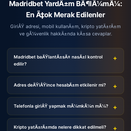
Madridbet YardÄ±m BÃ¶lÃ¼mÃ¼:
En Ã‡ok Merak Edilenler
GiriÅŸ adresi, mobil kullanÄ±m, kripto yatÄ±rÄ±m
ve gÃ¼venlik hakkÄ±nda kÄ±sa cevaplar.
Madridbet baÄŸlantÄ±sÄ± nasÄ±l kontrol
edilir?
Adres deÄŸiÅŸince hesabÄ±m etkilenir mi?
Telefonla giriÅŸ yapmak mÃ¼mkÃ¼n mÃ¼?
Kripto yatÄ±rÄ±mda nelere dikkat edilmeli?