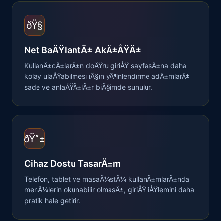
ðŸ§­
Net BaÄŸlantÄ± AkÄ±ÅŸÄ±
KullanÄ±cÄ±larÄ±n doÄŸru giriÅŸ sayfasÄ±na daha
kolay ulaÅŸabilmesi iÃ§in yÃ¶nlendirme adÄ±mlarÄ±
sade ve anlaÅŸÄ±lÄ±r biÃ§imde sunulur.
ðŸ“±
Cihaz Dostu TasarÄ±m
Telefon, tablet ve masaÃ¼stÃ¼ kullanÄ±mlarÄ±nda
menÃ¼lerin okunabilir olmasÄ±, giriÅŸ iÅŸlemini daha
pratik hale getirir.