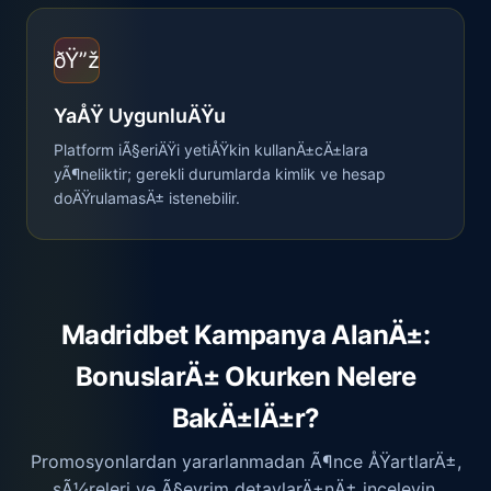
ðŸ”ž
YaÅŸ UygunluÄŸu
Platform iÃ§eriÄŸi yetiÅŸkin kullanÄ±cÄ±lara
yÃ¶neliktir; gerekli durumlarda kimlik ve hesap
doÄŸrulamasÄ± istenebilir.
Madridbet Kampanya AlanÄ±:
BonuslarÄ± Okurken Nelere
BakÄ±lÄ±r?
Promosyonlardan yararlanmadan Ã¶nce ÅŸartlarÄ±,
sÃ¼releri ve Ã§evrim detaylarÄ±nÄ± inceleyin.