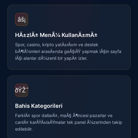
âš¡
HÄ±zlÄ± MenÃ¼ KullanÄ±mÄ±
Spor, casino, kripto yatÄ±rÄ±m ve destek
bÃ¶lÃ¼mleri arasÄ±nda geÃ§iÅŸ yapmak iÃ§in sayfa
iÃ§i alanlar dÃ¼zenli bir yapÄ± izler.
ðŸŽ¯
Bahis Kategorileri
FarklÄ± spor dallarÄ±, maÃ§ Ã¶ncesi pazarlar ve
canlÄ± karÅŸÄ±laÅŸmalar tek panel Ã¼zerinden takip
edilebilir.