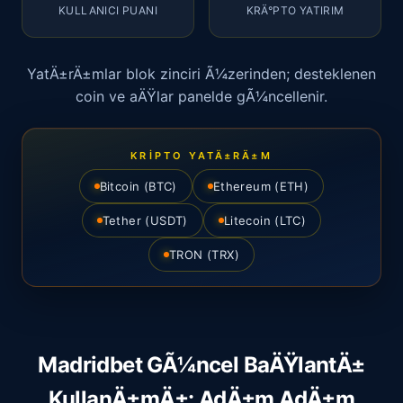
KULLANICI PUANI
KRÄ°PTO YATIRIM
YatÄ±rÄ±mlar blok zinciri Ã¼zerinden; desteklenen
coin ve aÄŸlar panelde gÃ¼ncellenir.
KRIPTO YATÄ±RÄ±M
Bitcoin (BTC)
Ethereum (ETH)
Tether (USDT)
Litecoin (LTC)
TRON (TRX)
Madridbet GÃ¼ncel BaÄŸlantÄ±
KullanÄ±mÄ±: AdÄ±m AdÄ±m