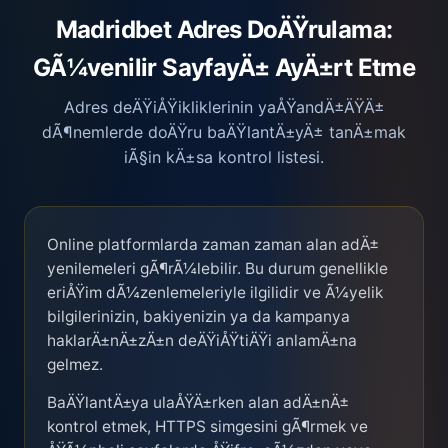
Madridbet Adres DoÄŸrulama:
GÃ¼venilir SayfayÄ± AyÄ±rt Etme
Adres deÄŸiÅŸikliklerinin yaÅŸandÄ±ÄŸÄ±
dÃ¶nemlerde doÄŸru baÄŸlantÄ±yÄ± tanÄ±mak
iÃ§in kÄ±sa kontrol listesi.
Online platformlarda zaman zaman alan adÄ±
yenilemeleri gÃ¶rÃ¼lebilir. Bu durum genellikle
eriÅŸim dÃ¼zenlemeleriyle ilgilidir ve Ã¼yelik
bilgilerinizin, bakiyenizin ya da kampanya
haklarÄ±nÄ±zÄ±n deÄŸiÅŸtiÄŸi anlamÄ±na
gelmez.
BaÄŸlantÄ±ya ulaÅŸÄ±rken alan adÄ±nÄ±
kontrol etmek, HTTPS simgesini gÃ¶rmek ve