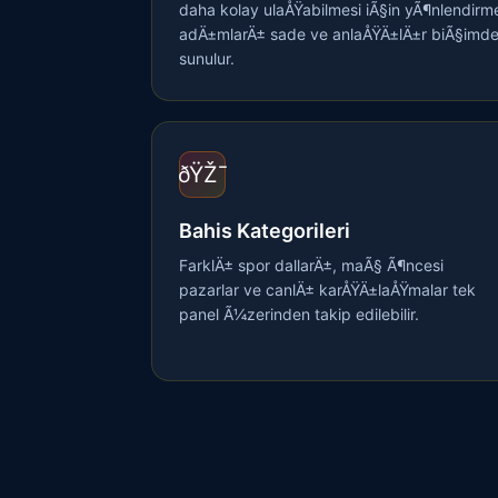
daha kolay ulaÅŸabilmesi iÃ§in yÃ¶nlendirm
adÄ±mlarÄ± sade ve anlaÅŸÄ±lÄ±r biÃ§imd
sunulur.
ðŸŽ¯
Bahis Kategorileri
FarklÄ± spor dallarÄ±, maÃ§ Ã¶ncesi
pazarlar ve canlÄ± karÅŸÄ±laÅŸmalar tek
panel Ã¼zerinden takip edilebilir.