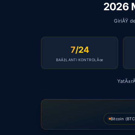
2026 
GiriÅŸ d
7/24
BAÄžLANTI KONTROLÃœ
YatÄ±rÄ
Bitcoin (BTC