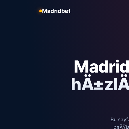
Madridbet
Madri
hÄ±zlÄ
Bu sayf
baÄŸla