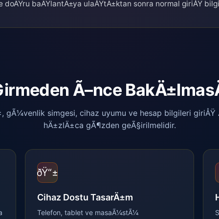
 doÄŸru baÄŸlantÄ±ya ulaÅŸtÄ±ktan sonra normal giriÅŸ bilgile
Girmeden Ã–nce BakÄ±lmas
, gÃ¼venlik simgesi, cihaz uyumu ve hesap bilgileri giriÅŸ
hÄ±zlÄ±ca gÃ¶zden geÃ§irilmelidir.
ðŸ“±
Cihaz Dostu TasarÄ±m
a
Telefon, tablet ve masaÃ¼stÃ¼
S