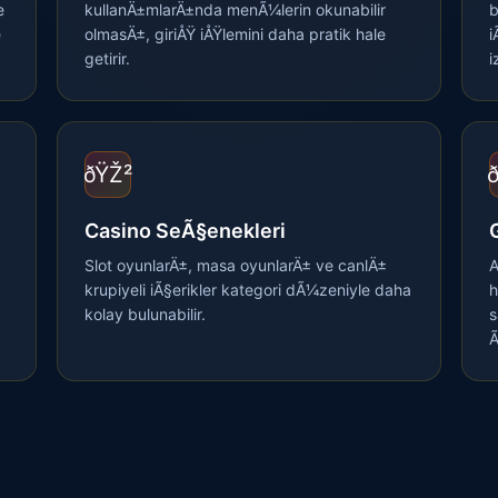
e
kullanÄ±mlarÄ±nda menÃ¼lerin okunabilir
b
e
olmasÄ±, giriÅŸ iÅŸlemini daha pratik hale
i
getirir.
i
ðŸŽ²
ð
Casino SeÃ§enekleri
Slot oyunlarÄ±, masa oyunlarÄ± ve canlÄ±
A
krupiyeli iÃ§erikler kategori dÃ¼zeniyle daha
h
kolay bulunabilir.
s
Ã