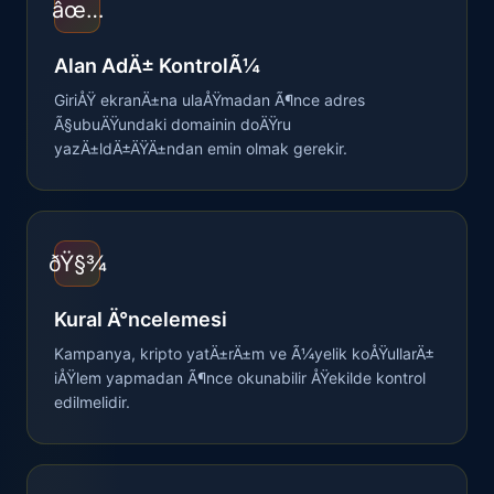
âœ…
Alan AdÄ± KontrolÃ¼
GiriÅŸ ekranÄ±na ulaÅŸmadan Ã¶nce adres
Ã§ubuÄŸundaki domainin doÄŸru
yazÄ±ldÄ±ÄŸÄ±ndan emin olmak gerekir.
ðŸ§¾
Kural Ä°ncelemesi
Kampanya, kripto yatÄ±rÄ±m ve Ã¼yelik koÅŸullarÄ±
iÅŸlem yapmadan Ã¶nce okunabilir ÅŸekilde kontrol
edilmelidir.