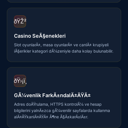
ðŸŽ²
Casino SeÃ§enekleri
Slot oyunlarÄ±, masa oyunlarÄ± ve canlÄ± krupiyeli
iÃ§erikler kategori dÃ¼zeniyle daha kolay bulunabilir.
ðŸ›¡ï¸
GÃ¼venlik FarkÄ±ndalÄ±ÄŸÄ±
Adres doÄŸrulama, HTTPS kontrolÃ¼ ve hesap
bilgilerini yalnÄ±zca gÃ¼venilir sayfalarda kullanma
alÄ±ÅŸkanlÄ±ÄŸÄ± Ã¶ne Ã§Ä±karÄ±lÄ±r.