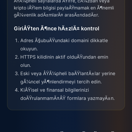
ÅŸÃ¼pheli sayfalarda ÅŸifre, cÃ¼zdan veya
kripto iÅŸlem bilgisi paylaÅŸmamak en Ã¶nemli
gÃ¼venlik adÄ±mlarÄ± arasÄ±ndadÄ±r.
GiriÅŸten Ã¶nce hÄ±zlÄ± kontrol
Adres Ã§ubuÄŸundaki domaini dikkatle
okuyun.
HTTPS kilidinin aktif olduÄŸundan emin
olun.
Eski veya ÅŸÃ¼pheli baÄŸlantÄ±lar yerine
gÃ¼ncel yÃ¶nlendirmeyi tercih edin.
KiÅŸisel ve finansal bilgilerinizi
doÄŸrulanmamÄ±ÅŸ formlara yazmayÄ±n.