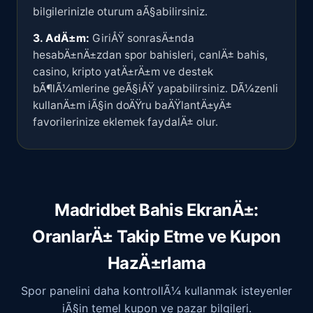
bilgilerinizle oturum aÃ§abilirsiniz.
3. AdÄ±m:
GiriÅŸ sonrasÄ±nda
hesabÄ±nÄ±zdan spor bahisleri, canlÄ± bahis,
casino, kripto yatÄ±rÄ±m ve destek
bÃ¶lÃ¼mlerine geÃ§iÅŸ yapabilirsiniz. DÃ¼zenli
kullanÄ±m iÃ§in doÄŸru baÄŸlantÄ±yÄ±
favorilerinize eklemek faydalÄ± olur.
Madridbet Bahis EkranÄ±:
OranlarÄ± Takip Etme ve Kupon
HazÄ±rlama
Spor panelini daha kontrollÃ¼ kullanmak isteyenler
iÃ§in temel kupon ve pazar bilgileri.