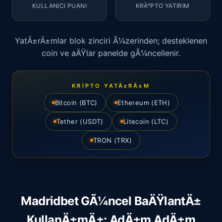
KULLANICI PUANI
KRÄ°PTO YATIRIM
YatÄ±rÄ±mlar blok zinciri Ã¼zerinden; desteklenen
coin ve aÄŸlar panelde gÃ¼ncellenir.
KRIPTO YATÄ±RÄ±M
Bitcoin (BTC)
Ethereum (ETH)
Tether (USDT)
Litecoin (LTC)
TRON (TRX)
Madridbet GÃ¼ncel BaÄŸlantÄ±
KullanÄ±mÄ±: AdÄ±m AdÄ±m