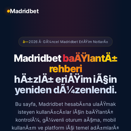
Madridbet
â—
2026 Â· GÃ¼ncel Madridbet EriÅŸim NotlarÄ±
Madridbet
baÄŸlantÄ±
rehberi
hÄ±zlÄ± eriÅŸim iÃ§in
yeniden dÃ¼zenlendi.
Bu sayfa, Madridbet hesabÄ±na ulaÅŸmak
isteyen kullanÄ±cÄ±lar iÃ§in baÄŸlantÄ±
kontrolÃ¼, gÃ¼venli oturum aÃ§ma, mobil
kullanÄ±m ve platform iÃ§i temel adÄ±mlarÄ±