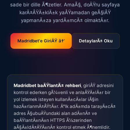
sade bir dille Ã¶zetler. AmaÃ§, doÄŸru sayfaya
karÄ±ÅŸÄ±klÄ±k yaÅŸamadan geÃ§iÅŸ
yapmanÄ±za yardÄ±mcÄ± olmaktÄ±r.
Madridbet'e GiriÅŸ â†’
DetaylarÄ± Oku
Madridbet baÄŸlantÄ± rehberi
, giriÅŸ adresini
kontrol ederken gÃ¼venli ve anlaÅŸÄ±lÄ±r bir
yol izlemek isteyen kullanÄ±cÄ±lar iÃ§in
hazÄ±rlanmÄ±ÅŸtÄ±r. Ä°lk adÄ±mda tarayÄ±cÄ±
adres Ã§ubuÄŸundaki alan adÄ±nÄ± ve
baÄŸlantÄ±nÄ±n HTTPS Ã¼zerinden
aÃ§Ä±ldÄ±ÄŸÄ±nÄ± kontrol etmek Ã¶nemlidir.