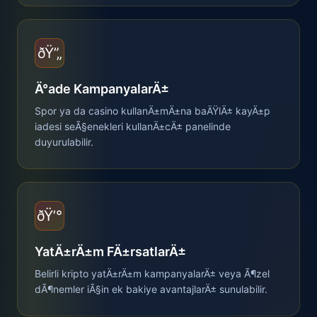
ðŸ”„
Ä°ade KampanyalarÄ±
Spor ya da casino kullanÄ±mÄ±na baÄŸlÄ± kayÄ±p
iadesi seÃ§enekleri kullanÄ±cÄ± panelinde
duyurulabilir.
ðŸ’°
YatÄ±rÄ±m FÄ±rsatlarÄ±
Belirli kripto yatÄ±rÄ±m kampanyalarÄ± veya Ã¶zel
dÃ¶nemler iÃ§in ek bakiye avantajlarÄ± sunulabilir.