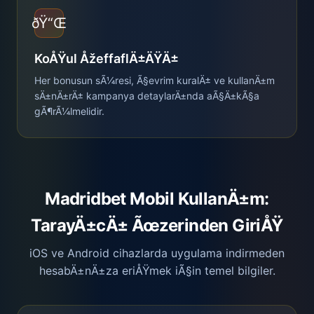
ðŸ“Œ
KoÅŸul ÅžeffaflÄ±ÄŸÄ±
Her bonusun sÃ¼resi, Ã§evrim kuralÄ± ve kullanÄ±m
sÄ±nÄ±rÄ± kampanya detaylarÄ±nda aÃ§Ä±kÃ§a
gÃ¶rÃ¼lmelidir.
Madridbet Mobil KullanÄ±m:
TarayÄ±cÄ± Ãœzerinden GiriÅŸ
iOS ve Android cihazlarda uygulama indirmeden
hesabÄ±nÄ±za eriÅŸmek iÃ§in temel bilgiler.