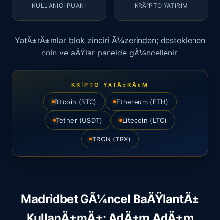
KULLANICI PUANI
KRÄ°PTO YATIRIM
YatÄ±rÄ±mlar blok zinciri Ã¼zerinden; desteklenen
coin ve aÄŸlar panelde gÃ¼ncellenir.
KRIPTO YATÄ±RÄ±M
Bitcoin (BTC)
Ethereum (ETH)
Tether (USDT)
Litecoin (LTC)
TRON (TRX)
Madridbet GÃ¼ncel BaÄŸlantÄ±
KullanÄ±mÄ±: AdÄ±m AdÄ±m