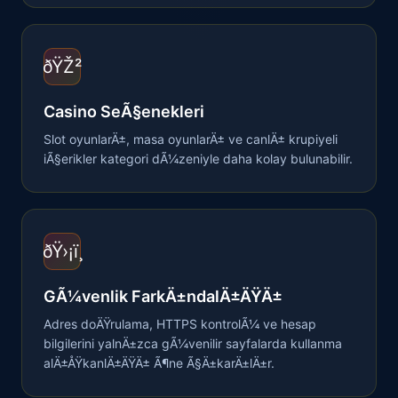
ðŸŽ²
Casino SeÃ§enekleri
Slot oyunlarÄ±, masa oyunlarÄ± ve canlÄ± krupiyeli
iÃ§erikler kategori dÃ¼zeniyle daha kolay bulunabilir.
ðŸ›¡ï¸
GÃ¼venlik FarkÄ±ndalÄ±ÄŸÄ±
Adres doÄŸrulama, HTTPS kontrolÃ¼ ve hesap
bilgilerini yalnÄ±zca gÃ¼venilir sayfalarda kullanma
alÄ±ÅŸkanlÄ±ÄŸÄ± Ã¶ne Ã§Ä±karÄ±lÄ±r.