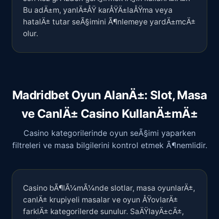
Bu adÄ±m, yanlÄ±ÅŸ karÅŸÄ±laÅŸma veya
hatalÄ± tutar seÃ§imini Ã¶nlemeye yardÄ±mcÄ±
olur.
Madridbet Oyun AlanÄ±: Slot, Masa
ve CanlÄ± Casino KullanÄ±mÄ±
Casino kategorilerinde oyun seÃ§imi yaparken
filtreleri ve masa bilgilerini kontrol etmek Ã¶nemlidir.
Casino bÃ¶lÃ¼mÃ¼nde slotlar, masa oyunlarÄ±,
canlÄ± krupiyeli masalar ve oyun ÅŸovlarÄ±
farklÄ± kategorilerde sunulur. SaÄŸlayÄ±cÄ±,