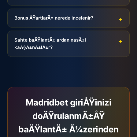
Bonus ÅŸartlarÄ± nerede incelenir?
Sahte baÄŸlantÄ±lardan nasÄ±l
kaÃ§Ä±nÄ±lÄ±r?
Madridbet giriÅŸinizi
doÄŸrulanmÄ±ÅŸ
baÄŸlantÄ± Ã¼zerinden