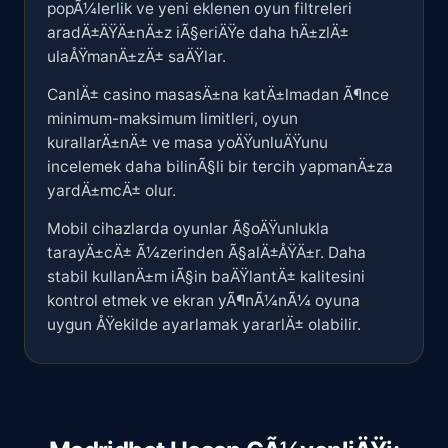
popÃ¼lerlik ve yeni eklenen oyun filtreleri
aradÄ±ÄŸÄ±nÄ±z iÃ§eriÄŸe daha hÄ±zlÄ±
ulaÅŸmanÄ±zÄ± saÄŸlar.
CanlÄ± casino masasÄ±na katÄ±lmadan Ã¶nce
minimum-maksimum limitleri, oyun
kurallarÄ±nÄ± ve masa yoÄŸunluÄŸunu
incelemek daha bilinÃ§li bir tercih yapmanÄ±za
yardÄ±mcÄ± olur.
Mobil cihazlarda oyunlar Ã§oÄŸunlukla
tarayÄ±cÄ± Ã¼zerinden Ã§alÄ±ÅŸÄ±r. Daha
stabil kullanÄ±m iÃ§in baÄŸlantÄ± kalitesini
kontrol etmek ve ekran yÃ¶nÃ¼nÃ¼ oyuna
uygun ÅŸekilde ayarlamak yararlÄ± olabilir.