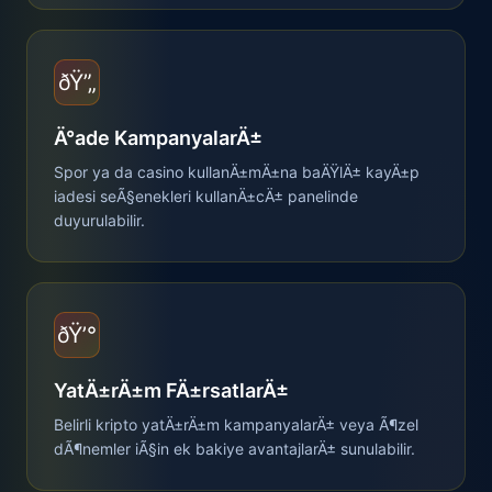
ðŸ”„
Ä°ade KampanyalarÄ±
Spor ya da casino kullanÄ±mÄ±na baÄŸlÄ± kayÄ±p
iadesi seÃ§enekleri kullanÄ±cÄ± panelinde
duyurulabilir.
ðŸ’°
YatÄ±rÄ±m FÄ±rsatlarÄ±
Belirli kripto yatÄ±rÄ±m kampanyalarÄ± veya Ã¶zel
dÃ¶nemler iÃ§in ek bakiye avantajlarÄ± sunulabilir.