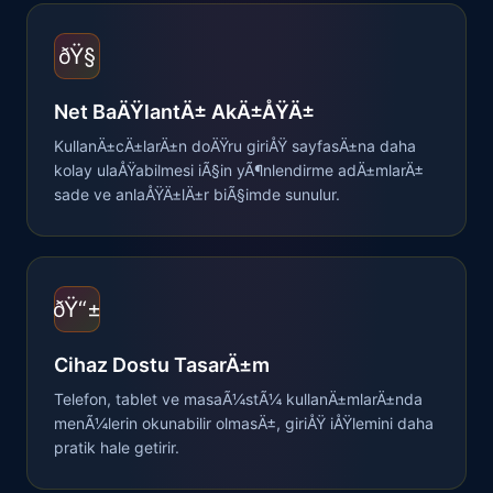
ðŸ§­
Net BaÄŸlantÄ± AkÄ±ÅŸÄ±
KullanÄ±cÄ±larÄ±n doÄŸru giriÅŸ sayfasÄ±na daha
kolay ulaÅŸabilmesi iÃ§in yÃ¶nlendirme adÄ±mlarÄ±
sade ve anlaÅŸÄ±lÄ±r biÃ§imde sunulur.
ðŸ“±
Cihaz Dostu TasarÄ±m
Telefon, tablet ve masaÃ¼stÃ¼ kullanÄ±mlarÄ±nda
menÃ¼lerin okunabilir olmasÄ±, giriÅŸ iÅŸlemini daha
pratik hale getirir.