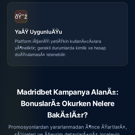
ðŸ”ž
YaÅŸ UygunluÄŸu
Platform iÃ§eriÄŸi yetiÅŸkin kullanÄ±cÄ±lara
yÃ¶neliktir; gerekli durumlarda kimlik ve hesap
doÄŸrulamasÄ± istenebilir.
Madridbet Kampanya AlanÄ±:
BonuslarÄ± Okurken Nelere
BakÄ±lÄ±r?
Promosyonlardan yararlanmadan Ã¶nce ÅŸartlarÄ±,
sÃ¼releri ve Ã§evrim detaylarÄ±nÄ± inceleyin.