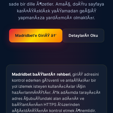
sade bir dille Ã¶zetler. AmaÃ§, doÄŸru sayfaya
karÄ±ÅŸÄ±klÄ±k yaÅŸamadan geÃ§iÅŸ
yapmanÄ±za yardÄ±mcÄ± olmaktÄ±r.
Madridbet'e GiriÅŸ â†’
DetaylarÄ± Oku
Madridbet baÄŸlantÄ± rehberi
, giriÅŸ adresini
kontrol ederken gÃ¼venli ve anlaÅŸÄ±lÄ±r bir
yol izlemek isteyen kullanÄ±cÄ±lar iÃ§in
hazÄ±rlanmÄ±ÅŸtÄ±r. Ä°lk adÄ±mda tarayÄ±cÄ±
adres Ã§ubuÄŸundaki alan adÄ±nÄ± ve
baÄŸlantÄ±nÄ±n HTTPS Ã¼zerinden
aÃ§Ä±ldÄ±ÄŸÄ±nÄ± kontrol etmek Ã¶nemlidir.