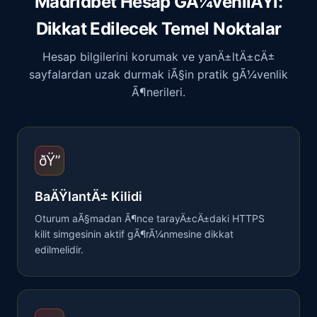
Madridbet Hesap GÃ¼venliÄŸi:
Dikkat Edilecek Temel Noktalar
Hesap bilgilerini korumak ve yanÄ±ltÄ±cÄ±
sayfalardan uzak durmak iÃ§in pratik gÃ¼venlik
Ã¶nerileri.
ðŸ”
BaÄŸlantÄ± Kilidi
Oturum aÃ§madan Ã¶nce tarayÄ±cÄ±daki HTTPS
kilit simgesinin aktif gÃ¶rÃ¼nmesine dikkat
edilmelidir.