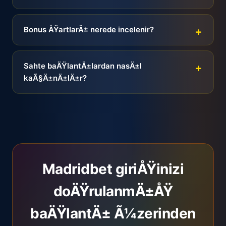
Bonus ÅŸartlarÄ± nerede incelenir?
Sahte baÄŸlantÄ±lardan nasÄ±l
kaÃ§Ä±nÄ±lÄ±r?
Madridbet giriÅŸinizi
doÄŸrulanmÄ±ÅŸ
baÄŸlantÄ± Ã¼zerinden