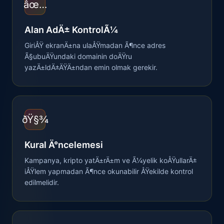
âœ…
Alan AdÄ± KontrolÃ¼
GiriÅŸ ekranÄ±na ulaÅŸmadan Ã¶nce adres
Ã§ubuÄŸundaki domainin doÄŸru
yazÄ±ldÄ±ÄŸÄ±ndan emin olmak gerekir.
ðŸ§¾
Kural Ä°ncelemesi
Kampanya, kripto yatÄ±rÄ±m ve Ã¼yelik koÅŸullarÄ±
iÅŸlem yapmadan Ã¶nce okunabilir ÅŸekilde kontrol
edilmelidir.