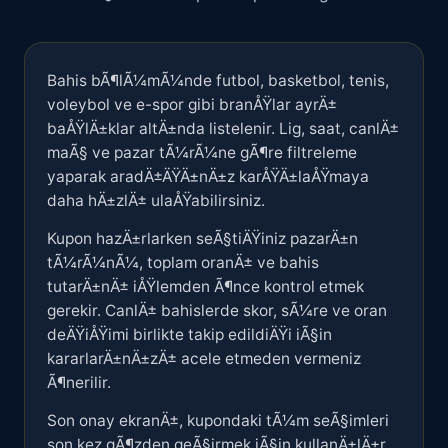
Bahis bÃ¶lÃ¼mÃ¼nde futbol, basketbol, tenis,
voleybol ve e-spor gibi branÅŸlar ayrÄ±
baÅŸlÄ±klar altÄ±nda listelenir. Lig, saat, canlÄ±
maÃ§ ve pazar tÃ¼rÃ¼ne gÃ¶re filtreleme
yaparak aradÄ±ÄŸÄ±nÄ±z karÅŸÄ±laÅŸmaya
daha hÄ±zlÄ± ulaÅŸabilirsiniz.
Kupon hazÄ±rlarken seÃ§tiÄŸiniz pazarÄ±n
tÃ¼rÃ¼nÃ¼, toplam oranÄ± ve bahis
tutarÄ±nÄ± iÅŸlemden Ã¶nce kontrol etmek
gerekir. CanlÄ± bahislerde skor, sÃ¼re ve oran
deÄŸiÅŸimi birlikte takip edildiÄŸi iÃ§in
kararlarÄ±nÄ±zÄ± acele etmeden vermeniz
Ã¶nerilir.
Son onay ekranÄ±, kupondaki tÃ¼m seÃ§imleri
son kez gÃ¶zden geÃ§irmek iÃ§in kullanÄ±lÄ±r.