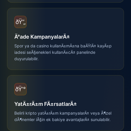
ðŸ”„
Ä°ade KampanyalarÄ±
Spor ya da casino kullanÄ±mÄ±na baÄŸlÄ± kayÄ±p
iadesi seÃ§enekleri kullanÄ±cÄ± panelinde
duyurulabilir.
ðŸ’°
YatÄ±rÄ±m FÄ±rsatlarÄ±
Belirli kripto yatÄ±rÄ±m kampanyalarÄ± veya Ã¶zel
dÃ¶nemler iÃ§in ek bakiye avantajlarÄ± sunulabilir.