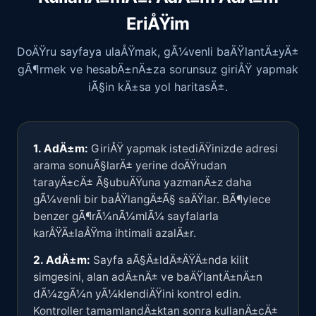
EriÅŸim
DoÄŸru sayfaya ulaÅŸmak, gÃ¼venli baÄŸlantÄ±yÄ±
gÃ¶rmek ve hesabÄ±nÄ±za sorunsuz giriÅŸ yapmak
iÃ§in kÄ±sa yol haritasÄ±.
1. AdÄ±m:
GiriÅŸ yapmak istediÄŸinizde adresi
arama sonuÃ§larÄ± yerine doÄŸrudan
tarayÄ±cÄ± Ã§ubuÄŸuna yazmanÄ±z daha
gÃ¼venli bir baÅŸlangÄ±Ã§ saÄŸlar. BÃ¶ylece
benzer gÃ¶rÃ¼nÃ¼mlÃ¼ sayfalarla
karÅŸÄ±laÅŸma ihtimali azalÄ±r.
2. AdÄ±m:
Sayfa aÃ§Ä±ldÄ±ÄŸÄ±nda kilit
simgesini, alan adÄ±nÄ± ve baÄŸlantÄ±nÄ±n
dÃ¼zgÃ¼n yÃ¼klendiÄŸini kontrol edin.
Kontroller tamamlandÄ±ktan sonra kullanÄ±cÄ±