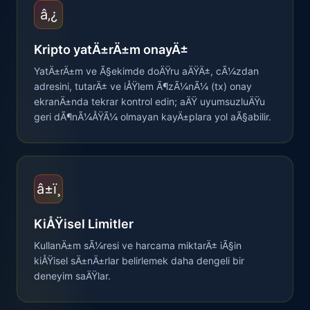
â‚¿
Kripto yatÄ±rÄ±m onayÄ±
YatÄ±rÄ±m ve Ã§ekimde doÄŸru aÄŸÄ±, cÃ¼zdan
adresini, tutarÄ± ve iÅŸlem Ã¶zÃ¼nÃ¼ (tx) onay
ekranÄ±nda tekrar kontrol edin; aÄŸ uyumsuzluÄŸu
geri dÃ¶nÃ¼ÅŸÃ¼ olmayan kayÄ±plara yol aÃ§abilir.
â±ï¸
KiÅŸisel Limitler
KullanÄ±m sÃ¼resi ve harcama miktarÄ± iÃ§in
kiÅŸisel sÄ±nÄ±rlar belirlemek daha dengeli bir
deneyim saÄŸlar.