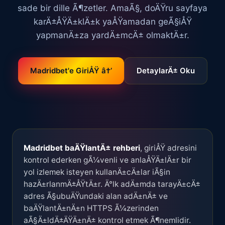
sade bir dille Ã¶zetler. AmaÃ§, doÄŸru sayfaya
karÄ±ÅŸÄ±klÄ±k yaÅŸamadan geÃ§iÅŸ
yapmanÄ±za yardÄ±mcÄ± olmaktÄ±r.
Madridbet'e GiriÅŸ â†’
DetaylarÄ± Oku
Madridbet baÄŸlantÄ± rehberi
, giriÅŸ adresini
kontrol ederken gÃ¼venli ve anlaÅŸÄ±lÄ±r bir
yol izlemek isteyen kullanÄ±cÄ±lar iÃ§in
hazÄ±rlanmÄ±ÅŸtÄ±r. Ä°lk adÄ±mda tarayÄ±cÄ±
adres Ã§ubuÄŸundaki alan adÄ±nÄ± ve
baÄŸlantÄ±nÄ±n HTTPS Ã¼zerinden
aÃ§Ä±ldÄ±ÄŸÄ±nÄ± kontrol etmek Ã¶nemlidir.