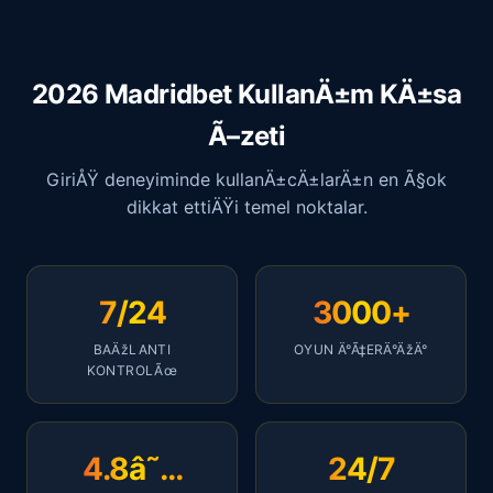
2026 Madridbet KullanÄ±m KÄ±sa
Ã–zeti
GiriÅŸ deneyiminde kullanÄ±cÄ±larÄ±n en Ã§ok
dikkat ettiÄŸi temel noktalar.
7/24
3000+
BAÄžLANTI
OYUN Ä°Ã‡ERÄ°ÄžÄ°
KONTROLÃœ
4.8â˜…
24/7