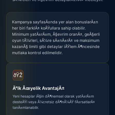
Kampanya sayfasÄ±nda yer alan bonuslarÄ±n
her biri farklÄ± koÅŸullara sahip olabilir.
Minimum yatÄ±rÄ±m, Ã§evrim oranÄ±, geÃ§erli
oyun tÃ¼rleri, sÃ¼re sÄ±nÄ±rÄ± ve maksimum
kazanÃ§ limiti gibi detaylar iÅŸlem Ã¶ncesinde
mutlaka kontrol edilmelidir.
ðŸŽ
Ä°lk Ãœyelik AvantajÄ±
Yeni hesaplar iÃ§in dÃ¶nemsel olarak yatÄ±rÄ±m
desteÄŸi veya Ã¼cretsiz dÃ¶nÃ¼ÅŸ fÄ±rsatlarÄ±
tanÄ±mlanabilir.