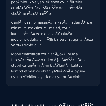
popÃ¼lerlik ve yeni eklenen oyun filtreleri
aradÄ±ÄŸÄ±nÄ±z iÃ§eriÄŸe daha hÄ±zlÄ±
ulaÅŸmanÄ±zÄ± saÄŸlar.
CanlÄ± casino masasÄ±na katÄ±lmadan Ã¶nce
minimum-maksimum limitleri, oyun
kurallarÄ±nÄ± ve masa yoÄŸunluÄŸunu
incelemek daha bilinÃ§li bir tercih yapmanÄ±za
yardÄ±mcÄ± olur.
Mobil cihazlarda oyunlar Ã§oÄŸunlukla
tarayÄ±cÄ± Ã¼zerinden Ã§alÄ±ÅŸÄ±r. Daha
stabil kullanÄ±m iÃ§in baÄŸlantÄ± kalitesini
kontrol etmek ve ekran yÃ¶nÃ¼nÃ¼ oyuna
uygun ÅŸekilde ayarlamak yararlÄ± olabilir.