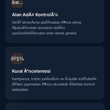
âœ…
Alan AdÄ± KontrolÃ¼
GiriÅŸ ekranÄ±na ulaÅŸmadan Ã¶nce adres
Ã§ubuÄŸundaki domainin doÄŸru
yazÄ±ldÄ±ÄŸÄ±ndan emin olmak gerekir.
ðŸ§¾
Kural Ä°ncelemesi
Kampanya, kripto yatÄ±rÄ±m ve Ã¼yelik koÅŸullarÄ±
iÅŸlem yapmadan Ã¶nce okunabilir ÅŸekilde kontrol
edilmelidir.