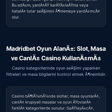
Bu adÄ±m, yanlÄ±ÅŸ karÅŸÄ±laÅŸma veya
hatalÄ± tutar seÃ§imini Ã¶nlemeye yardÄ±mcÄ±
olur.
Madridbet Oyun AlanÄ±: Slot, Masa
ve CanlÄ± Casino KullanÄ±mÄ±
Casino kategorilerinde oyun seÃ§imi yaparken
filtreleri ve masa bilgilerini kontrol etmek Ã¶nemlidir.
Casino bÃ¶lÃ¼mÃ¼nde slotlar, masa oyunlarÄ±,
canlÄ± krupiyeli masalar ve oyun ÅŸovlarÄ±
farklÄ± kategorilerde sunulur. SaÄŸlayÄ±cÄ±,