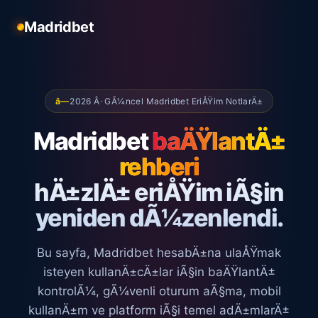
Madridbet
â—
2026 Â· GÃ¼ncel Madridbet EriÅŸim NotlarÄ±
Madridbet
baÄŸlantÄ±
rehberi
hÄ±zlÄ± eriÅŸim iÃ§in
yeniden dÃ¼zenlendi.
Bu sayfa, Madridbet hesabÄ±na ulaÅŸmak
isteyen kullanÄ±cÄ±lar iÃ§in baÄŸlantÄ±
kontrolÃ¼, gÃ¼venli oturum aÃ§ma, mobil
kullanÄ±m ve platform iÃ§i temel adÄ±mlarÄ±