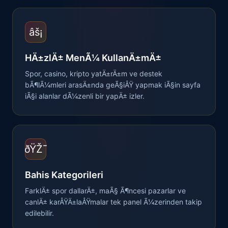
âš¡
HÄ±zlÄ± MenÃ¼ KullanÄ±mÄ±
Spor, casino, kripto yatÄ±rÄ±m ve destek
bÃ¶lÃ¼mleri arasÄ±nda geÃ§iÅŸ yapmak iÃ§in sayfa
iÃ§i alanlar dÃ¼zenli bir yapÄ± izler.
ðŸŽ¯
Bahis Kategorileri
FarklÄ± spor dallarÄ±, maÃ§ Ã¶ncesi pazarlar ve
canlÄ± karÅŸÄ±laÅŸmalar tek panel Ã¼zerinden takip
edilebilir.