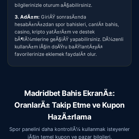
bilgilerinizle oturum aÃ§abilirsiniz.
3. AdÄ±m:
GiriÅŸ sonrasÄ±nda
hesabÄ±nÄ±zdan spor bahisleri, canlÄ± bahis,
casino, kripto yatÄ±rÄ±m ve destek
bÃ¶lÃ¼mlerine geÃ§iÅŸ yapabilirsiniz. DÃ¼zenli
kullanÄ±m iÃ§in doÄŸru baÄŸlantÄ±yÄ±
favorilerinize eklemek faydalÄ± olur.
Madridbet Bahis EkranÄ±:
OranlarÄ± Takip Etme ve Kupon
HazÄ±rlama
Spor panelini daha kontrollÃ¼ kullanmak isteyenler
iÃ§in temel kupon ve pazar bilgileri.