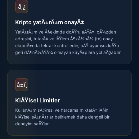
â‚¿
Kripto yatÄ±rÄ±m onayÄ±
YatÄ±rÄ±m ve Ã§ekimde doÄŸru aÄŸÄ±, cÃ¼zdan
adresini, tutarÄ± ve iÅŸlem Ã¶zÃ¼nÃ¼ (tx) onay
ekranÄ±nda tekrar kontrol edin; aÄŸ uyumsuzluÄŸu
geri dÃ¶nÃ¼ÅŸÃ¼ olmayan kayÄ±plara yol aÃ§abilir.
â±ï¸
KiÅŸisel Limitler
KullanÄ±m sÃ¼resi ve harcama miktarÄ± iÃ§in
kiÅŸisel sÄ±nÄ±rlar belirlemek daha dengeli bir
deneyim saÄŸlar.