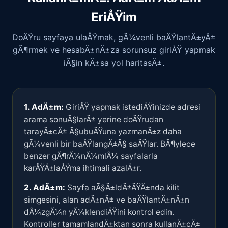
EriÅŸim
DoÄŸru sayfaya ulaÅŸmak, gÃ¼venli baÄŸlantÄ±yÄ±
gÃ¶rmek ve hesabÄ±nÄ±za sorunsuz giriÅŸ yapmak
iÃ§in kÄ±sa yol haritasÄ±.
1. AdÄ±m:
GiriÅŸ yapmak istediÄŸinizde adresi
arama sonuÃ§larÄ± yerine doÄŸrudan
tarayÄ±cÄ± Ã§ubuÄŸuna yazmanÄ±z daha
gÃ¼venli bir baÅŸlangÄ±Ã§ saÄŸlar. BÃ¶ylece
benzer gÃ¶rÃ¼nÃ¼mlÃ¼ sayfalarla
karÅŸÄ±laÅŸma ihtimali azalÄ±r.
2. AdÄ±m:
Sayfa aÃ§Ä±ldÄ±ÄŸÄ±nda kilit
simgesini, alan adÄ±nÄ± ve baÄŸlantÄ±nÄ±n
dÃ¼zgÃ¼n yÃ¼klendiÄŸini kontrol edin.
Kontroller tamamlandÄ±ktan sonra kullanÄ±cÄ±