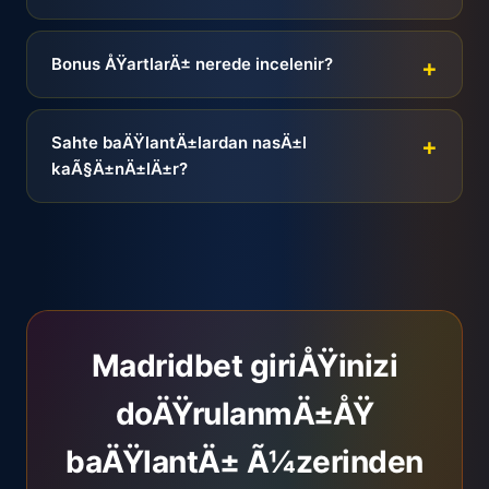
Bonus ÅŸartlarÄ± nerede incelenir?
Sahte baÄŸlantÄ±lardan nasÄ±l
kaÃ§Ä±nÄ±lÄ±r?
Madridbet giriÅŸinizi
doÄŸrulanmÄ±ÅŸ
baÄŸlantÄ± Ã¼zerinden