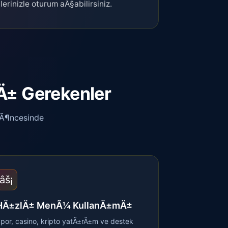
rinizle oturum aÃ§abilirsiniz.
Ä± Gerekenler
 Ã¶ncesinde
âš¡
HÄ±zlÄ± MenÃ¼ KullanÄ±mÄ±
por, casino, kripto yatÄ±rÄ±m ve destek