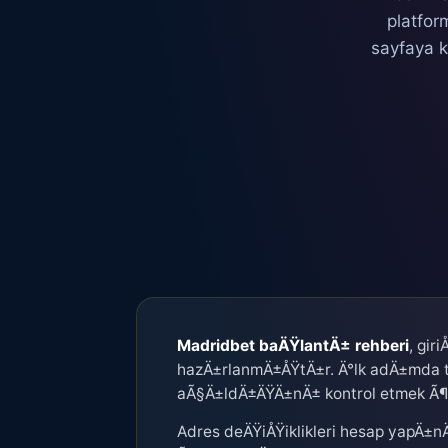
platfor
sayfaya 
Madridbet baÄŸlantÄ± rehberi
, gir
hazÄ±rlanmÄ±ÅŸtÄ±r. Ä°lk adÄ±mda
aÃ§Ä±ldÄ±ÄŸÄ±nÄ± kontrol etmek Ã¶n
Adres deÄŸiÅŸiklikleri hesap yapÄ±