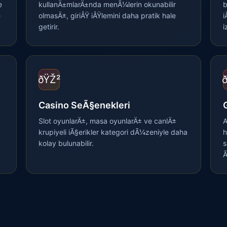
e
kullanÄ±mlarÄ±nda menÃ¼lerin okunabilir
b
e
olmasÄ±, giriÅŸ iÅŸlemini daha pratik hale
i
getirir.
i
ðŸŽ²
ð
Casino SeÃ§enekleri
Slot oyunlarÄ±, masa oyunlarÄ± ve canlÄ±
A
krupiyeli iÃ§erikler kategori dÃ¼zeniyle daha
h
kolay bulunabilir.
s
Ã