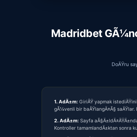
Madridbet GÃ¼n
DoÄŸru sa
1. AdÄ±m:
GiriÅŸ yapmak istediÄŸi
gÃ¼venli bir baÅŸlangÄ±Ã§ saÄŸlar.
2. AdÄ±m:
Sayfa aÃ§Ä±ldÄ±ÄŸÄ±nda k
Kontroller tamamlandÄ±ktan sonra kul