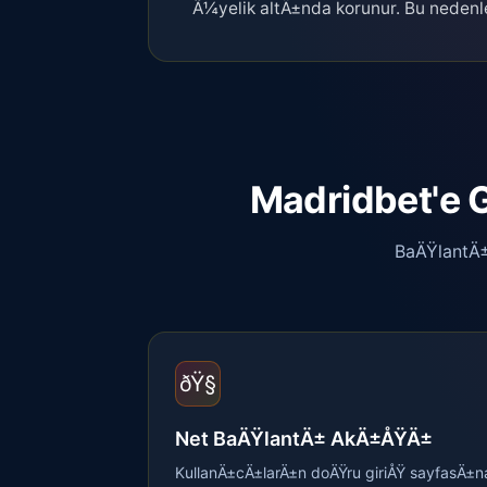
Ã¼yelik altÄ±nda korunur. Bu nedenle
Madridbet'e 
BaÄŸlantÄ±
ðŸ§­
Net BaÄŸlantÄ± AkÄ±ÅŸÄ±
KullanÄ±cÄ±larÄ±n doÄŸru giriÅŸ sayfasÄ±n