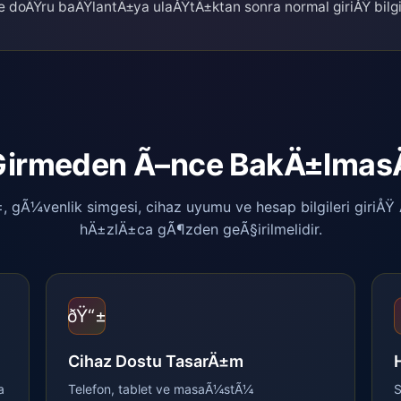
 doÄŸru baÄŸlantÄ±ya ulaÅŸtÄ±ktan sonra normal giriÅŸ bilgile
Girmeden Ã–nce BakÄ±lmas
, gÃ¼venlik simgesi, cihaz uyumu ve hesap bilgileri giriÅŸ
hÄ±zlÄ±ca gÃ¶zden geÃ§irilmelidir.
ðŸ“±
Cihaz Dostu TasarÄ±m
a
Telefon, tablet ve masaÃ¼stÃ¼
S