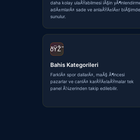
daha kolay ulaÅŸabilmesi iÃ§in yÃ¶nlendirm
adÄ±mlarÄ± sade ve anlaÅŸÄ±lÄ±r biÃ§imd
sunulur.
ðŸŽ¯
Bahis Kategorileri
FarklÄ± spor dallarÄ±, maÃ§ Ã¶ncesi
pazarlar ve canlÄ± karÅŸÄ±laÅŸmalar tek
panel Ã¼zerinden takip edilebilir.