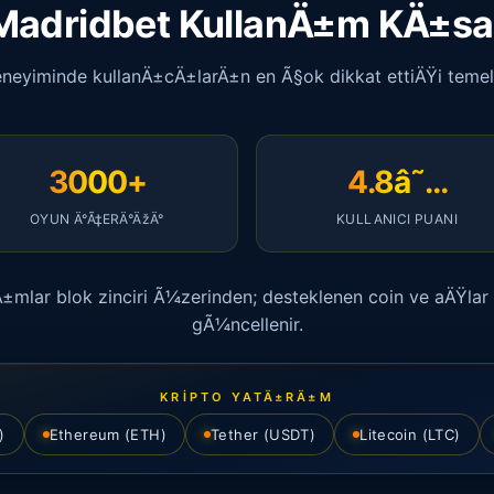
Madridbet KullanÄ±m KÄ±sa 
eneyiminde kullanÄ±cÄ±larÄ±n en Ã§ok dikkat ettiÄŸi temel 
3000+
4.8â˜…
OYUN Ä°Ã‡ERÄ°ÄžÄ°
KULLANICI PUANI
±mlar blok zinciri Ã¼zerinden; desteklenen coin ve aÄŸlar
gÃ¼ncellenir.
KRIPTO YATÄ±RÄ±M
)
Ethereum (ETH)
Tether (USDT)
Litecoin (LTC)