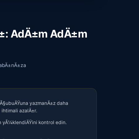
Ä±: AdÄ±m AdÄ±m
sabÄ±nÄ±za
Ä± Ã§ubuÄŸuna yazmanÄ±z daha
htimali azalÄ±r.
yÃ¼klendiÄŸini kontrol edin.