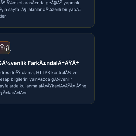
Ã¶lÃ¼mleri arasÄ±nda geÃ§iÅŸ yapmak
Ã§in sayfa iÃ§i alanlar dÃ¼zenli bir yapÄ±
zler.
Ÿ›¡ï¸
GÃ¼venlik FarkÄ±ndalÄ±ÄŸÄ±
dres doÄŸrulama, HTTPS kontrolÃ¼ ve
esap bilgilerini yalnÄ±zca gÃ¼venilir
ayfalarda kullanma alÄ±ÅŸkanlÄ±ÄŸÄ± Ã¶ne
§Ä±karÄ±lÄ±r.