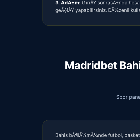
3. AdÄ±m:
GiriÅŸ sonrasÄ±nda hesab
geÃ§iÅŸ yapabilirsiniz. DÃ¼zenli kul
Madridbet Bah
Spor pane
Bahis bÃ¶lÃ¼mÃ¼nde futbol, basketbol