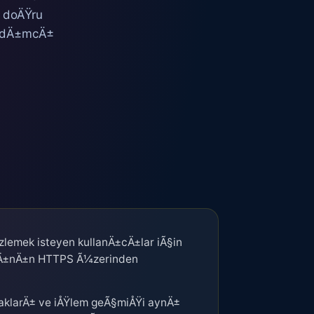
, doÄŸru
ardÄ±mcÄ±
izlemek isteyen kullanÄ±cÄ±lar iÃ§in
tÄ±nÄ±n HTTPS Ã¼zerinden
aklarÄ± ve iÅŸlem geÃ§miÅŸi aynÄ±