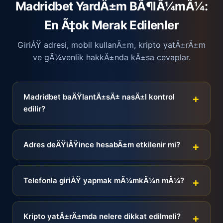
Madridbet YardÄ±m BÃ¶lÃ¼mÃ¼:
En Ã‡ok Merak Edilenler
GiriÅŸ adresi, mobil kullanÄ±m, kripto yatÄ±rÄ±m
ve gÃ¼venlik hakkÄ±nda kÄ±sa cevaplar.
Madridbet baÄŸlantÄ±sÄ± nasÄ±l kontrol
edilir?
Adres deÄŸiÅŸince hesabÄ±m etkilenir mi?
Telefonla giriÅŸ yapmak mÃ¼mkÃ¼n mÃ¼?
Kripto yatÄ±rÄ±mda nelere dikkat edilmeli?