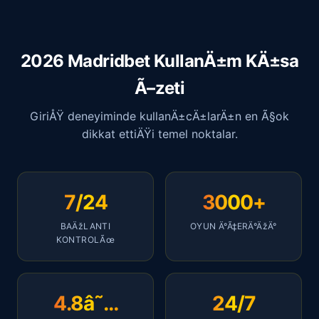
2026 Madridbet KullanÄ±m KÄ±sa
Ã–zeti
GiriÅŸ deneyiminde kullanÄ±cÄ±larÄ±n en Ã§ok
dikkat ettiÄŸi temel noktalar.
7/24
3000+
BAÄžLANTI
OYUN Ä°Ã‡ERÄ°ÄžÄ°
KONTROLÃœ
4.8â˜…
24/7