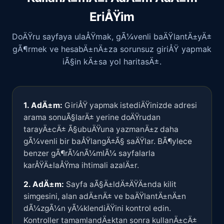
EriÅŸim
DoÄŸru sayfaya ulaÅŸmak, gÃ¼venli baÄŸlantÄ±yÄ±
gÃ¶rmek ve hesabÄ±nÄ±za sorunsuz giriÅŸ yapmak
iÃ§in kÄ±sa yol haritasÄ±.
1. AdÄ±m:
GiriÅŸ yapmak istediÄŸinizde adresi
arama sonuÃ§larÄ± yerine doÄŸrudan
tarayÄ±cÄ± Ã§ubuÄŸuna yazmanÄ±z daha
gÃ¼venli bir baÅŸlangÄ±Ã§ saÄŸlar. BÃ¶ylece
benzer gÃ¶rÃ¼nÃ¼mlÃ¼ sayfalarla
karÅŸÄ±laÅŸma ihtimali azalÄ±r.
2. AdÄ±m:
Sayfa aÃ§Ä±ldÄ±ÄŸÄ±nda kilit
simgesini, alan adÄ±nÄ± ve baÄŸlantÄ±nÄ±n
dÃ¼zgÃ¼n yÃ¼klendiÄŸini kontrol edin.
Kontroller tamamlandÄ±ktan sonra kullanÄ±cÄ±