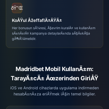
ðŸ“Œ
KoÅŸul ÅžeffaflÄ±ÄŸÄ±
Her bonusun sÃ¼resi, Ã§evrim kuralÄ± ve kullanÄ±m
sÄ±nÄ±rÄ± kampanya detaylarÄ±nda aÃ§Ä±kÃ§a
gÃ¶rÃ¼lmelidir.
Madridbet Mobil KullanÄ±m:
TarayÄ±cÄ± Ãœzerinden GiriÅŸ
iOS ve Android cihazlarda uygulama indirmeden
hesabÄ±nÄ±za eriÅŸmek iÃ§in temel bilgiler.