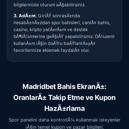
bilgilerinizle oturum aÃ§abilirsiniz.
3. AdÄ±m:
GiriÅŸ sonrasÄ±nda
hesabÄ±nÄ±zdan spor bahisleri, canlÄ± bahis,
casino, kripto yatÄ±rÄ±m ve destek
bÃ¶lÃ¼mlerine geÃ§iÅŸ yapabilirsiniz. DÃ¼zenli
kullanÄ±m iÃ§in doÄŸru baÄŸlantÄ±yÄ±
favorilerinize eklemek faydalÄ± olur.
Madridbet Bahis EkranÄ±:
OranlarÄ± Takip Etme ve Kupon
HazÄ±rlama
Spor panelini daha kontrollÃ¼ kullanmak isteyenler
iÃ§in temel kupon ve pazar bilgileri.