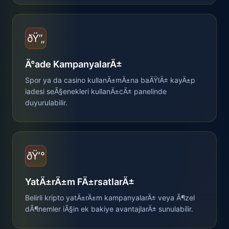
ðŸ”„
Ä°ade KampanyalarÄ±
Spor ya da casino kullanÄ±mÄ±na baÄŸlÄ± kayÄ±p
iadesi seÃ§enekleri kullanÄ±cÄ± panelinde
duyurulabilir.
ðŸ’°
YatÄ±rÄ±m FÄ±rsatlarÄ±
Belirli kripto yatÄ±rÄ±m kampanyalarÄ± veya Ã¶zel
dÃ¶nemler iÃ§in ek bakiye avantajlarÄ± sunulabilir.