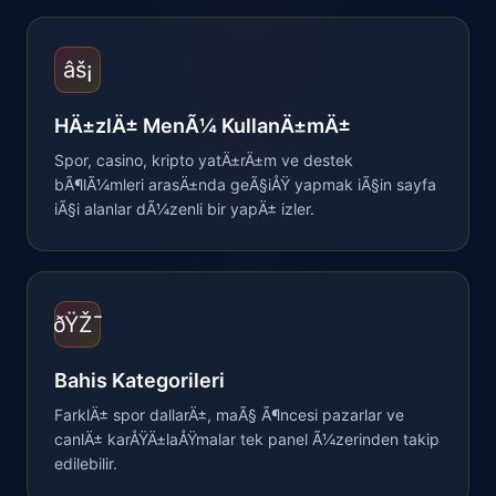
âš¡
HÄ±zlÄ± MenÃ¼ KullanÄ±mÄ±
Spor, casino, kripto yatÄ±rÄ±m ve destek
bÃ¶lÃ¼mleri arasÄ±nda geÃ§iÅŸ yapmak iÃ§in sayfa
iÃ§i alanlar dÃ¼zenli bir yapÄ± izler.
ðŸŽ¯
Bahis Kategorileri
FarklÄ± spor dallarÄ±, maÃ§ Ã¶ncesi pazarlar ve
canlÄ± karÅŸÄ±laÅŸmalar tek panel Ã¼zerinden takip
edilebilir.