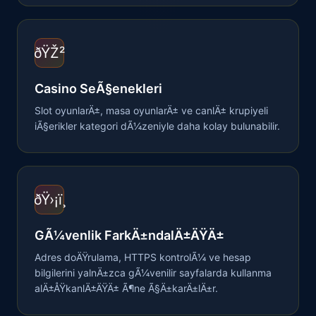
ðŸŽ²
Casino SeÃ§enekleri
Slot oyunlarÄ±, masa oyunlarÄ± ve canlÄ± krupiyeli
iÃ§erikler kategori dÃ¼zeniyle daha kolay bulunabilir.
ðŸ›¡ï¸
GÃ¼venlik FarkÄ±ndalÄ±ÄŸÄ±
Adres doÄŸrulama, HTTPS kontrolÃ¼ ve hesap
bilgilerini yalnÄ±zca gÃ¼venilir sayfalarda kullanma
alÄ±ÅŸkanlÄ±ÄŸÄ± Ã¶ne Ã§Ä±karÄ±lÄ±r.