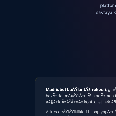
platfor
sayfaya 
Madridbet baÄŸlantÄ± rehberi
, gir
hazÄ±rlanmÄ±ÅŸtÄ±r. Ä°lk adÄ±mda
aÃ§Ä±ldÄ±ÄŸÄ±nÄ± kontrol etmek Ã¶n
Adres deÄŸiÅŸiklikleri hesap yapÄ±