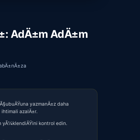
Ä±: AdÄ±m AdÄ±m
sabÄ±nÄ±za
Ä± Ã§ubuÄŸuna yazmanÄ±z daha
htimali azalÄ±r.
yÃ¼klendiÄŸini kontrol edin.