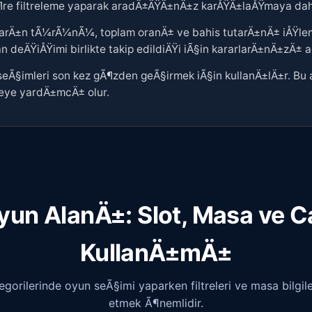
e filtreleme yaparak aradÄ±ÄŸÄ±nÄ±z karÅŸÄ±laÅŸmaya daha 
zarÄ±n tÃ¼rÃ¼nÃ¼, toplam oranÄ± ve bahis tutarÄ±nÄ± iÅŸlem
n deÄŸiÅŸimi birlikte takip edildiÄŸi iÃ§in kararlarÄ±nÄ±zÄ± 
eÃ§imleri son kez gÃ¶zden geÃ§irmek iÃ§in kullanÄ±lÄ±r. B
meye yardÄ±mcÄ± olur.
yun AlanÄ±: Slot, Masa ve C
KullanÄ±mÄ±
gorilerinde oyun seÃ§imi yaparken filtreleri ve masa bilgile
etmek Ã¶nemlidir.