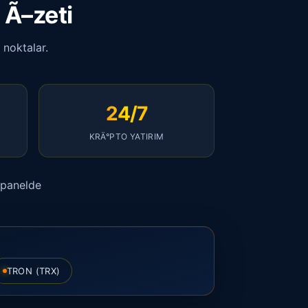
Ã–zeti
noktalar.
24/7
KRÄ°PTO YATIRIM
 panelde
TRON (TRX)