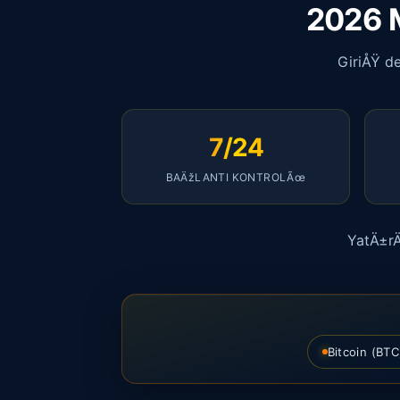
2026 
GiriÅŸ d
7/24
BAÄžLANTI KONTROLÃœ
YatÄ±rÄ
Bitcoin (BTC