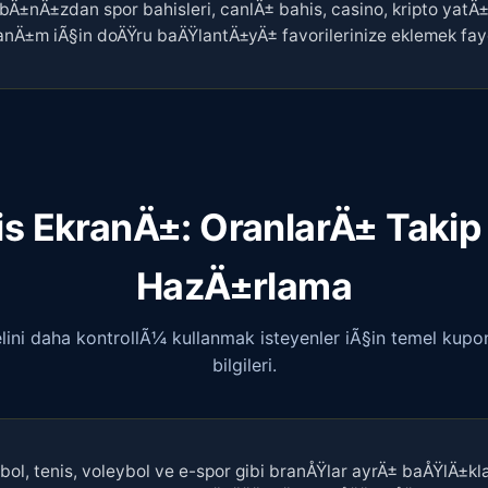
Ä±nÄ±zdan spor bahisleri, canlÄ± bahis, casino, kripto yat
lanÄ±m iÃ§in doÄŸru baÄŸlantÄ±yÄ± favorilerinize eklemek fay
is EkranÄ±: OranlarÄ± Takip
HazÄ±rlama
lini daha kontrollÃ¼ kullanmak isteyenler iÃ§in temel kupo
bilgileri.
, tenis, voleybol ve e-spor gibi branÅŸlar ayrÄ± baÅŸlÄ±klar a