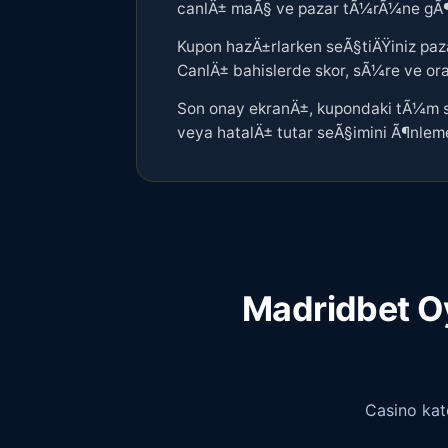
canlÄ± maÃ§ ve pazar tÃ¼rÃ¼ne gÃ¶r
Kupon hazÄ±rlarken seÃ§tiÄŸiniz pa
CanlÄ± bahislerde skor, sÃ¼re ve ora
Son onay ekranÄ±, kupondaki tÃ¼m s
veya hatalÄ± tutar seÃ§imini Ã¶nle
Madridbet O
Casino kate