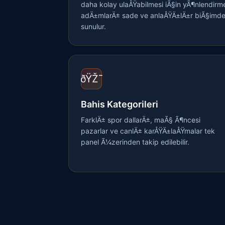
daha kolay ulaÅŸabilmesi iÃ§in yÃ¶nlendirm
adÄ±mlarÄ± sade ve anlaÅŸÄ±lÄ±r biÃ§imd
sunulur.
ðŸŽ¯
Bahis Kategorileri
FarklÄ± spor dallarÄ±, maÃ§ Ã¶ncesi
pazarlar ve canlÄ± karÅŸÄ±laÅŸmalar tek
panel Ã¼zerinden takip edilebilir.