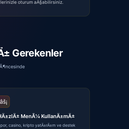
rinizle oturum aÃ§abilirsiniz.
Ä± Gerekenler
 Ã¶ncesinde
âš¡
HÄ±zlÄ± MenÃ¼ KullanÄ±mÄ±
por, casino, kripto yatÄ±rÄ±m ve destek