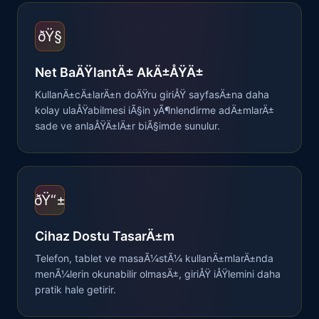
ðŸ§­
Net BaÄŸlantÄ± AkÄ±ÅŸÄ±
KullanÄ±cÄ±larÄ±n doÄŸru giriÅŸ sayfasÄ±na daha
kolay ulaÅŸabilmesi iÃ§in yÃ¶nlendirme adÄ±mlarÄ±
sade ve anlaÅŸÄ±lÄ±r biÃ§imde sunulur.
ðŸ“±
Cihaz Dostu TasarÄ±m
Telefon, tablet ve masaÃ¼stÃ¼ kullanÄ±mlarÄ±nda
menÃ¼lerin okunabilir olmasÄ±, giriÅŸ iÅŸlemini daha
pratik hale getirir.