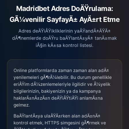
Madridbet Adres DoÄŸrulama:
GÃ¼venilir SayfayÄ± AyÄ±rt Etme
Adres deÄŸiÅŸikliklerinin yaÅŸandÄ±ÄŸÄ±
dÃ¶nemlerde doÄŸru baÄŸlantÄ±yÄ± tanÄ±mak
iÃ§in kÄ±sa kontrol listesi.
Online platformlarda zaman zaman alan adÄ±
yenilemeleri gÃ¶rÃ¼lebilir. Bu durum genellikle
eriÅŸim dÃ¼zenlemeleriyle ilgilidir ve Ã¼yelik
bilgilerinizin, bakiyenizin ya da kampanya
haklarÄ±nÄ±zÄ±n deÄŸiÅŸtiÄŸi anlamÄ±na
gelmez.
BaÄŸlantÄ±ya ulaÅŸÄ±rken alan adÄ±nÄ±
kontrol etmek, HTTPS simgesini gÃ¶rmek ve