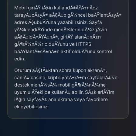
Mobil giriÅŸ iÃ§in kullandÄ±ÄŸÄ±nÄ±z
tarayÄ±cÄ±yÄ± aÃ§Ä±p gÃ¼ncel baÄŸlantÄ±yÄ±
adres Ã§ubuÄŸuna yazabilirsiniz. Sayfa
yÃ¼klendiÄŸinde menÃ¼lerin dÃ¼zgÃ¼n
aÃ§Ä±ldÄ±ÄŸÄ±nÄ±, giriÅŸ alanÄ±nÄ±n
gÃ¶rÃ¼nÃ¼r olduÄŸunu ve HTTPS
baÄŸlantÄ±sÄ±nÄ±n aktif olduÄŸunu kontrol
edin.
Oturum aÃ§tÄ±ktan sonra kupon ekranÄ±,
canlÄ± casino, kripto yatÄ±rÄ±m sayfalarÄ± ve
destek menÃ¼sÃ¼ mobil gÃ¶rÃ¼nÃ¼me
uyumlu ÅŸekilde kullanÄ±labilir. SÄ±k eriÅŸim
iÃ§in sayfayÄ± ana ekrana veya favorilere
ekleyebilirsiniz.