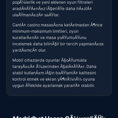
popÃ¼lerlik ve yeni eklenen oyun filtreleri
aradÄ±ÄŸÄ±nÄ±z iÃ§eriÄŸe daha hÄ±zlÄ±
ulaÅŸmanÄ±zÄ± saÄŸlar.
CanlÄ± casino masasÄ±na katÄ±lmadan Ã¶nce
minimum-maksimum limitleri, oyun
kurallarÄ±nÄ± ve masa yoÄŸunluÄŸunu
incelemek daha bilinÃ§li bir tercih yapmanÄ±za
yardÄ±mcÄ± olur.
Mobil cihazlarda oyunlar Ã§oÄŸunlukla
tarayÄ±cÄ± Ã¼zerinden Ã§alÄ±ÅŸÄ±r. Daha
stabil kullanÄ±m iÃ§in baÄŸlantÄ± kalitesini
kontrol etmek ve ekran yÃ¶nÃ¼nÃ¼ oyuna
uygun ÅŸekilde ayarlamak yararlÄ± olabilir.