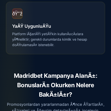
ðŸ”ž
YaÅŸ UygunluÄŸu
Platform iÃ§eriÄŸi yetiÅŸkin kullanÄ±cÄ±lara
yÃ¶neliktir; gerekli durumlarda kimlik ve hesap
doÄŸrulamasÄ± istenebilir.
Madridbet Kampanya AlanÄ±:
BonuslarÄ± Okurken Nelere
BakÄ±lÄ±r?
Promosyonlardan yararlanmadan Ã¶nce ÅŸartlarÄ±,
sÃ¼releri ve Ã§evrim detaylarÄ±nÄ± inceleyin.