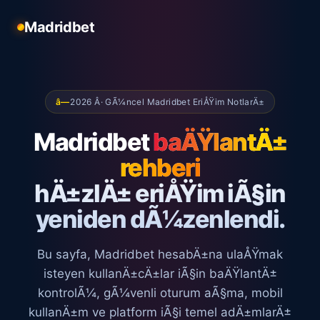
Madridbet
â—
2026 Â· GÃ¼ncel Madridbet EriÅŸim NotlarÄ±
Madridbet
baÄŸlantÄ±
rehberi
hÄ±zlÄ± eriÅŸim iÃ§in
yeniden dÃ¼zenlendi.
Bu sayfa, Madridbet hesabÄ±na ulaÅŸmak
isteyen kullanÄ±cÄ±lar iÃ§in baÄŸlantÄ±
kontrolÃ¼, gÃ¼venli oturum aÃ§ma, mobil
kullanÄ±m ve platform iÃ§i temel adÄ±mlarÄ±