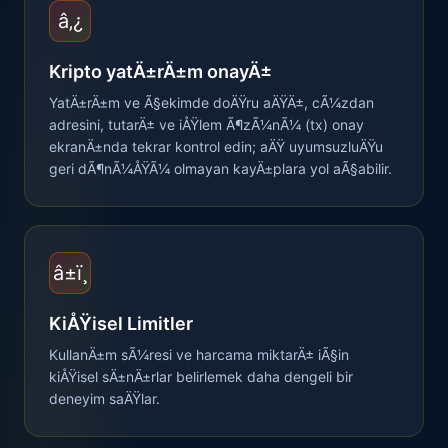
â‚¿
Kripto yatÄ±rÄ±m onayÄ±
YatÄ±rÄ±m ve Ã§ekimde doÄŸru aÄŸÄ±, cÃ¼zdan
adresini, tutarÄ± ve iÅŸlem Ã¶zÃ¼nÃ¼ (tx) onay
ekranÄ±nda tekrar kontrol edin; aÄŸ uyumsuzluÄŸu
geri dÃ¶nÃ¼ÅŸÃ¼ olmayan kayÄ±plara yol aÃ§abilir.
â±ï¸
KiÅŸisel Limitler
KullanÄ±m sÃ¼resi ve harcama miktarÄ± iÃ§in
kiÅŸisel sÄ±nÄ±rlar belirlemek daha dengeli bir
deneyim saÄŸlar.