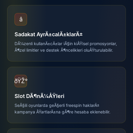
â­
Sadakat AyrÄ±calÄ±klarÄ±
DÃ¼zenli kullanÄ±cÄ±lar iÃ§in kiÅŸisel promosyonlar,
Ã¶zel limitler ve destek Ã¶ncelikleri oluÅŸturulabilir.
ðŸŽ°
Slot DÃ¶nÃ¼ÅŸleri
SeÃ§ili oyunlarda geÃ§erli freespin haklarÄ±
kampanya ÅŸartlarÄ±na gÃ¶re hesaba eklenebilir.