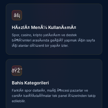
âš¡
HÄ±zlÄ± MenÃ¼ KullanÄ±mÄ±
Spor, casino, kripto yatÄ±rÄ±m ve destek
bÃ¶lÃ¼mleri arasÄ±nda geÃ§iÅŸ yapmak iÃ§in sayfa
iÃ§i alanlar dÃ¼zenli bir yapÄ± izler.
ðŸŽ¯
Bahis Kategorileri
FarklÄ± spor dallarÄ±, maÃ§ Ã¶ncesi pazarlar ve
canlÄ± karÅŸÄ±laÅŸmalar tek panel Ã¼zerinden takip
edilebilir.