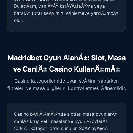
Bu adÄ±m, yanlÄ±ÅŸ karÅŸÄ±laÅŸma veya
hatalÄ± tutar seÃ§imini Ã¶nlemeye yardÄ±mcÄ±
olur.
Madridbet Oyun AlanÄ±: Slot, Masa
ve CanlÄ± Casino KullanÄ±mÄ±
Casino kategorilerinde oyun seÃ§imi yaparken
filtreleri ve masa bilgilerini kontrol etmek Ã¶nemlidir.
Casino bÃ¶lÃ¼mÃ¼nde slotlar, masa oyunlarÄ±,
canlÄ± krupiyeli masalar ve oyun ÅŸovlarÄ±
farklÄ± kategorilerde sunulur. SaÄŸlayÄ±cÄ±,