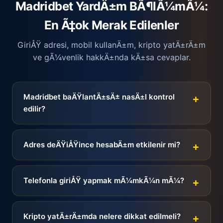
Madridbet YardÄ±m BÃ¶lÃ¼mÃ¼:
En Ã‡ok Merak Edilenler
GiriÅŸ adresi, mobil kullanÄ±m, kripto yatÄ±rÄ±m
ve gÃ¼venlik hakkÄ±nda kÄ±sa cevaplar.
Madridbet baÄŸlantÄ±sÄ± nasÄ±l kontrol
edilir?
Adres deÄŸiÅŸince hesabÄ±m etkilenir mi?
Telefonla giriÅŸ yapmak mÃ¼mkÃ¼n mÃ¼?
Kripto yatÄ±rÄ±mda nelere dikkat edilmeli?