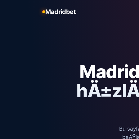
Madridbet
Madri
hÄ±zlÄ
Bu sayf
baÄŸla