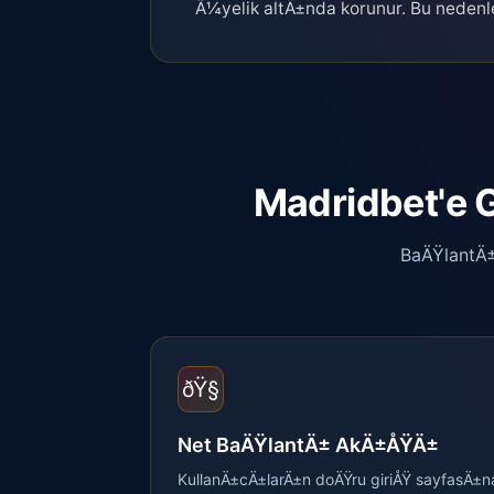
Ã¼yelik altÄ±nda korunur. Bu nedenle
Madridbet'e 
BaÄŸlantÄ±
ðŸ§­
Net BaÄŸlantÄ± AkÄ±ÅŸÄ±
KullanÄ±cÄ±larÄ±n doÄŸru giriÅŸ sayfasÄ±n