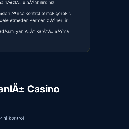
hÄ±zlÄ± ulaÅŸabilirsiniz.
den Ã¶nce kontrol etmek gerekir.
acele etmeden vermeniz Ã¶nerilir.
u adÄ±m, yanlÄ±ÅŸ karÅŸÄ±laÅŸma
anlÄ± Casino
rini kontrol