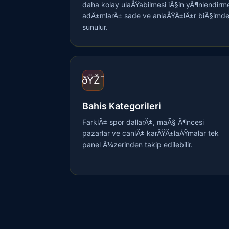
daha kolay ulaÅŸabilmesi iÃ§in yÃ¶nlendirm
adÄ±mlarÄ± sade ve anlaÅŸÄ±lÄ±r biÃ§imd
sunulur.
ðŸŽ¯
Bahis Kategorileri
FarklÄ± spor dallarÄ±, maÃ§ Ã¶ncesi
pazarlar ve canlÄ± karÅŸÄ±laÅŸmalar tek
panel Ã¼zerinden takip edilebilir.