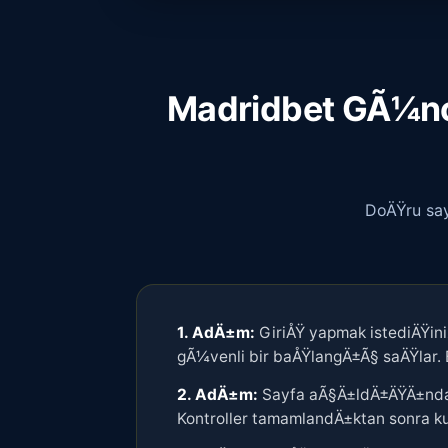
Madridbet GÃ¼n
DoÄŸru sa
1. AdÄ±m:
GiriÅŸ yapmak istediÄŸi
gÃ¼venli bir baÅŸlangÄ±Ã§ saÄŸlar.
2. AdÄ±m:
Sayfa aÃ§Ä±ldÄ±ÄŸÄ±nda k
Kontroller tamamlandÄ±ktan sonra kul