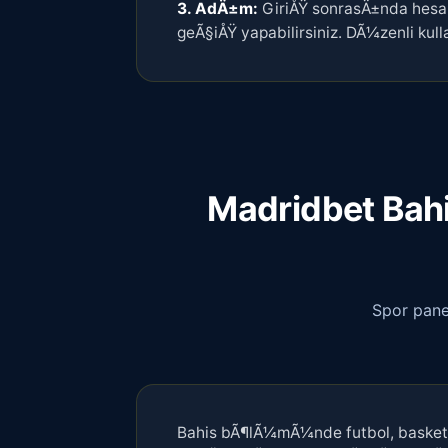
3. AdÄ±m:
GiriÅŸ sonrasÄ±nda hesab
geÃ§iÅŸ yapabilirsiniz. DÃ¼zenli kul
Madridbet Bah
Spor pane
Bahis bÃ¶lÃ¼mÃ¼nde futbol, basketbol