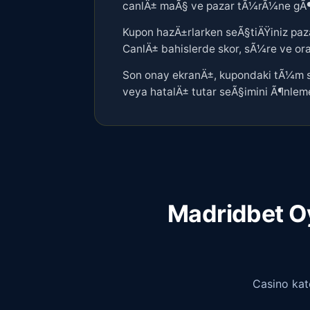
canlÄ± maÃ§ ve pazar tÃ¼rÃ¼ne gÃ¶r
Kupon hazÄ±rlarken seÃ§tiÄŸiniz pa
CanlÄ± bahislerde skor, sÃ¼re ve ora
Son onay ekranÄ±, kupondaki tÃ¼m s
veya hatalÄ± tutar seÃ§imini Ã¶nle
Madridbet O
Casino kate