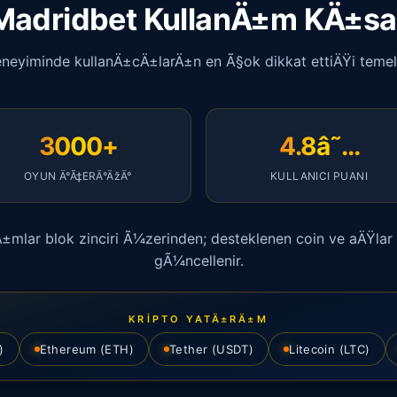
Madridbet KullanÄ±m KÄ±sa 
eneyiminde kullanÄ±cÄ±larÄ±n en Ã§ok dikkat ettiÄŸi temel 
3000+
4.8â˜…
OYUN Ä°Ã‡ERÄ°ÄžÄ°
KULLANICI PUANI
±mlar blok zinciri Ã¼zerinden; desteklenen coin ve aÄŸlar
gÃ¼ncellenir.
KRIPTO YATÄ±RÄ±M
)
Ethereum (ETH)
Tether (USDT)
Litecoin (LTC)