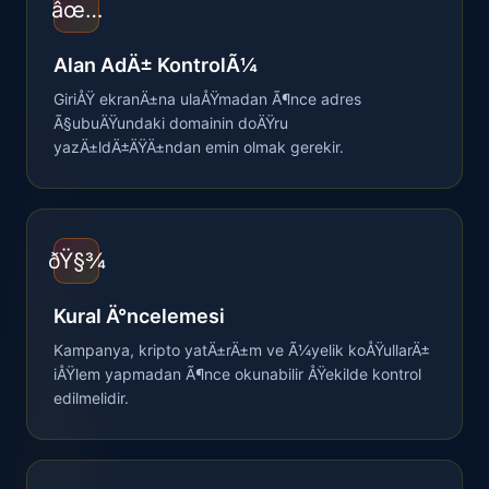
âœ…
Alan AdÄ± KontrolÃ¼
GiriÅŸ ekranÄ±na ulaÅŸmadan Ã¶nce adres
Ã§ubuÄŸundaki domainin doÄŸru
yazÄ±ldÄ±ÄŸÄ±ndan emin olmak gerekir.
ðŸ§¾
Kural Ä°ncelemesi
Kampanya, kripto yatÄ±rÄ±m ve Ã¼yelik koÅŸullarÄ±
iÅŸlem yapmadan Ã¶nce okunabilir ÅŸekilde kontrol
edilmelidir.