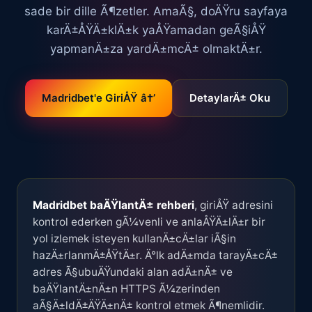
sade bir dille Ã¶zetler. AmaÃ§, doÄŸru sayfaya
karÄ±ÅŸÄ±klÄ±k yaÅŸamadan geÃ§iÅŸ
yapmanÄ±za yardÄ±mcÄ± olmaktÄ±r.
Madridbet'e GiriÅŸ â†’
DetaylarÄ± Oku
Madridbet baÄŸlantÄ± rehberi
, giriÅŸ adresini
kontrol ederken gÃ¼venli ve anlaÅŸÄ±lÄ±r bir
yol izlemek isteyen kullanÄ±cÄ±lar iÃ§in
hazÄ±rlanmÄ±ÅŸtÄ±r. Ä°lk adÄ±mda tarayÄ±cÄ±
adres Ã§ubuÄŸundaki alan adÄ±nÄ± ve
baÄŸlantÄ±nÄ±n HTTPS Ã¼zerinden
aÃ§Ä±ldÄ±ÄŸÄ±nÄ± kontrol etmek Ã¶nemlidir.