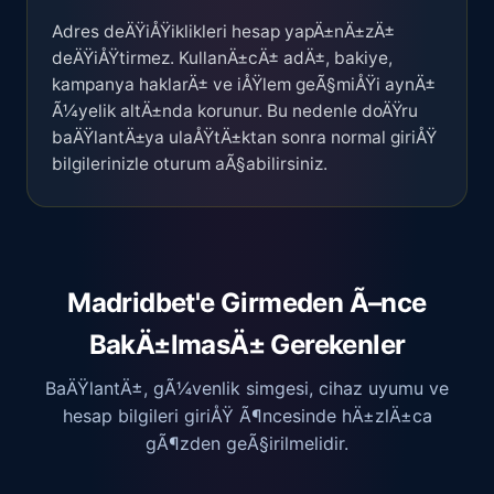
Adres deÄŸiÅŸiklikleri hesap yapÄ±nÄ±zÄ±
deÄŸiÅŸtirmez. KullanÄ±cÄ± adÄ±, bakiye,
kampanya haklarÄ± ve iÅŸlem geÃ§miÅŸi aynÄ±
Ã¼yelik altÄ±nda korunur. Bu nedenle doÄŸru
baÄŸlantÄ±ya ulaÅŸtÄ±ktan sonra normal giriÅŸ
bilgilerinizle oturum aÃ§abilirsiniz.
Madridbet'e Girmeden Ã–nce
BakÄ±lmasÄ± Gerekenler
BaÄŸlantÄ±, gÃ¼venlik simgesi, cihaz uyumu ve
hesap bilgileri giriÅŸ Ã¶ncesinde hÄ±zlÄ±ca
gÃ¶zden geÃ§irilmelidir.