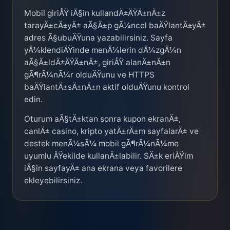
Mobil giriÅŸ iÃ§in kullandÄ±ÄŸÄ±nÄ±z
tarayÄ±cÄ±yÄ± aÃ§Ä±p gÃ¼ncel baÄŸlantÄ±yÄ±
adres Ã§ubuÄŸuna yazabilirsiniz. Sayfa
yÃ¼klendiÄŸinde menÃ¼lerin dÃ¼zgÃ¼n
aÃ§Ä±ldÄ±ÄŸÄ±nÄ±, giriÅŸ alanÄ±nÄ±n
gÃ¶rÃ¼nÃ¼r olduÄŸunu ve HTTPS
baÄŸlantÄ±sÄ±nÄ±n aktif olduÄŸunu kontrol
edin.
Oturum aÃ§tÄ±ktan sonra kupon ekranÄ±,
canlÄ± casino, kripto yatÄ±rÄ±m sayfalarÄ± ve
destek menÃ¼sÃ¼ mobil gÃ¶rÃ¼nÃ¼me
uyumlu ÅŸekilde kullanÄ±labilir. SÄ±k eriÅŸim
iÃ§in sayfayÄ± ana ekrana veya favorilere
ekleyebilirsiniz.