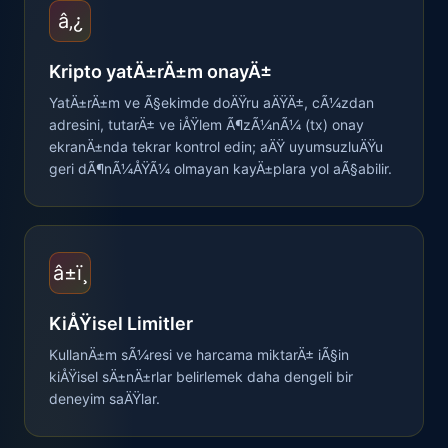
â‚¿
Kripto yatÄ±rÄ±m onayÄ±
YatÄ±rÄ±m ve Ã§ekimde doÄŸru aÄŸÄ±, cÃ¼zdan
adresini, tutarÄ± ve iÅŸlem Ã¶zÃ¼nÃ¼ (tx) onay
ekranÄ±nda tekrar kontrol edin; aÄŸ uyumsuzluÄŸu
geri dÃ¶nÃ¼ÅŸÃ¼ olmayan kayÄ±plara yol aÃ§abilir.
â±ï¸
KiÅŸisel Limitler
KullanÄ±m sÃ¼resi ve harcama miktarÄ± iÃ§in
kiÅŸisel sÄ±nÄ±rlar belirlemek daha dengeli bir
deneyim saÄŸlar.