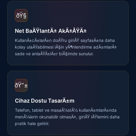
ðŸ§­
Net BaÄŸlantÄ± AkÄ±ÅŸÄ±
KullanÄ±cÄ±larÄ±n doÄŸru giriÅŸ sayfasÄ±na daha
kolay ulaÅŸabilmesi iÃ§in yÃ¶nlendirme adÄ±mlarÄ±
sade ve anlaÅŸÄ±lÄ±r biÃ§imde sunulur.
ðŸ“±
Cihaz Dostu TasarÄ±m
Telefon, tablet ve masaÃ¼stÃ¼ kullanÄ±mlarÄ±nda
menÃ¼lerin okunabilir olmasÄ±, giriÅŸ iÅŸlemini daha
pratik hale getirir.