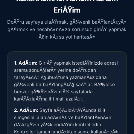
EriÅŸim
DoÄŸru sayfaya ulaÅŸmak, gÃ¼venli baÄŸlantÄ±yÄ±
gÃ¶rmek ve hesabÄ±nÄ±za sorunsuz giriÅŸ yapmak
iÃ§in kÄ±sa yol haritasÄ±.
1. AdÄ±m:
GiriÅŸ yapmak istediÄŸinizde adresi
arama sonuÃ§larÄ± yerine doÄŸrudan
tarayÄ±cÄ± Ã§ubuÄŸuna yazmanÄ±z daha
gÃ¼venli bir baÅŸlangÄ±Ã§ saÄŸlar. BÃ¶ylece
benzer gÃ¶rÃ¼nÃ¼mlÃ¼ sayfalarla
karÅŸÄ±laÅŸma ihtimali azalÄ±r.
2. AdÄ±m:
Sayfa aÃ§Ä±ldÄ±ÄŸÄ±nda kilit
simgesini, alan adÄ±nÄ± ve baÄŸlantÄ±nÄ±n
dÃ¼zgÃ¼n yÃ¼klendiÄŸini kontrol edin.
Kontroller tamamlandÄ±ktan sonra kullanÄ±cÄ±