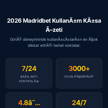
2026 Madridbet KullanÄ±m KÄ±sa
Ã–zeti
GiriÅŸ deneyiminde kullanÄ±cÄ±larÄ±n en Ã§ok
dikkat ettiÄŸi temel noktalar.
7/24
3000+
BAÄžLANTI
OYUN Ä°Ã‡ERÄ°ÄžÄ°
KONTROLÃœ
4.8â˜…
24/7