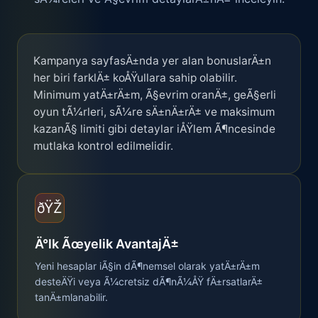
Kampanya sayfasÄ±nda yer alan bonuslarÄ±n
her biri farklÄ± koÅŸullara sahip olabilir.
Minimum yatÄ±rÄ±m, Ã§evrim oranÄ±, geÃ§erli
oyun tÃ¼rleri, sÃ¼re sÄ±nÄ±rÄ± ve maksimum
kazanÃ§ limiti gibi detaylar iÅŸlem Ã¶ncesinde
mutlaka kontrol edilmelidir.
ðŸŽ
Ä°lk Ãœyelik AvantajÄ±
Yeni hesaplar iÃ§in dÃ¶nemsel olarak yatÄ±rÄ±m
desteÄŸi veya Ã¼cretsiz dÃ¶nÃ¼ÅŸ fÄ±rsatlarÄ±
tanÄ±mlanabilir.