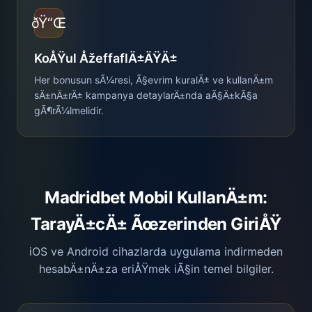
ðŸ“Œ
KoÅŸul ÅžeffaflÄ±ÄŸÄ±
Her bonusun sÃ¼resi, Ã§evrim kuralÄ± ve kullanÄ±m
sÄ±nÄ±rÄ± kampanya detaylarÄ±nda aÃ§Ä±kÃ§a
gÃ¶rÃ¼lmelidir.
Madridbet Mobil KullanÄ±m:
TarayÄ±cÄ± Ãœzerinden GiriÅŸ
iOS ve Android cihazlarda uygulama indirmeden
hesabÄ±nÄ±za eriÅŸmek iÃ§in temel bilgiler.