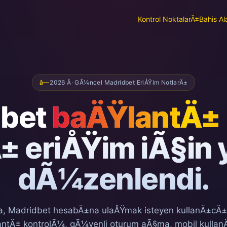
Kontrol NoktalarÄ±
Bahis A
â—
2026 Â· GÃ¼ncel Madridbet EriÅŸim NotlarÄ±
dbet
baÄŸlantÄ± 
± eriÅŸim iÃ§in 
dÃ¼zenlendi.
a, Madridbet hesabÄ±na ulaÅŸmak isteyen kullanÄ±cÄ±l
ntÄ± kontrolÃ¼, gÃ¼venli oturum aÃ§ma, mobil kulla