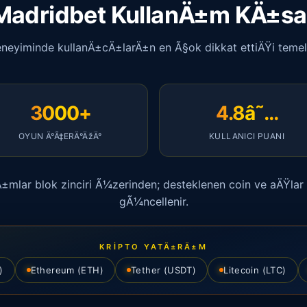
Madridbet KullanÄ±m KÄ±sa 
eneyiminde kullanÄ±cÄ±larÄ±n en Ã§ok dikkat ettiÄŸi temel 
3000+
4.8â˜…
OYUN Ä°Ã‡ERÄ°ÄžÄ°
KULLANICI PUANI
±mlar blok zinciri Ã¼zerinden; desteklenen coin ve aÄŸlar
gÃ¼ncellenir.
KRIPTO YATÄ±RÄ±M
)
Ethereum (ETH)
Tether (USDT)
Litecoin (LTC)