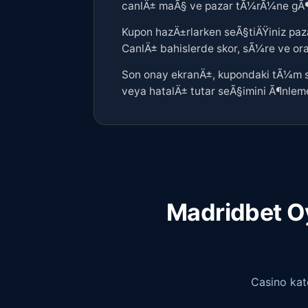
canlÄ± maÃ§ ve pazar tÃ¼rÃ¼ne gÃ¶r
Kupon hazÄ±rlarken seÃ§tiÄŸiniz pa
CanlÄ± bahislerde skor, sÃ¼re ve ora
Son onay ekranÄ±, kupondaki tÃ¼m s
veya hatalÄ± tutar seÃ§imini Ã¶nle
Madridbet O
Casino kate