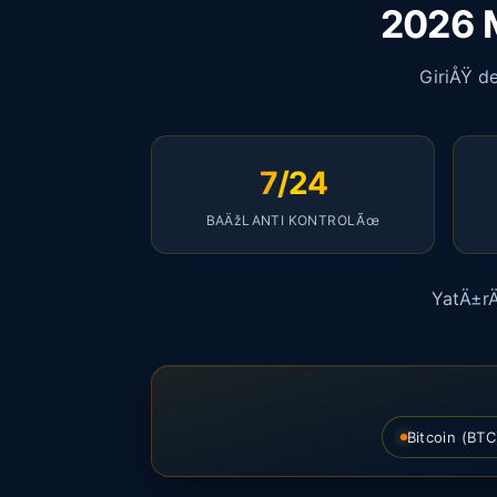
2026 
GiriÅŸ d
7/24
BAÄžLANTI KONTROLÃœ
YatÄ±rÄ
Bitcoin (BTC