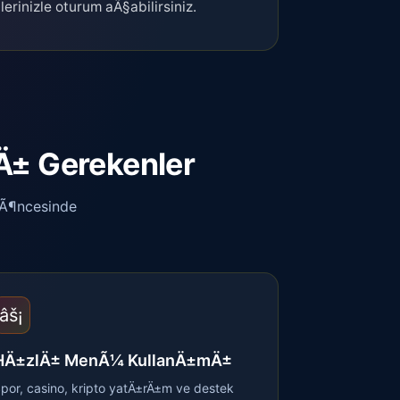
rinizle oturum aÃ§abilirsiniz.
Ä± Gerekenler
 Ã¶ncesinde
âš¡
HÄ±zlÄ± MenÃ¼ KullanÄ±mÄ±
por, casino, kripto yatÄ±rÄ±m ve destek