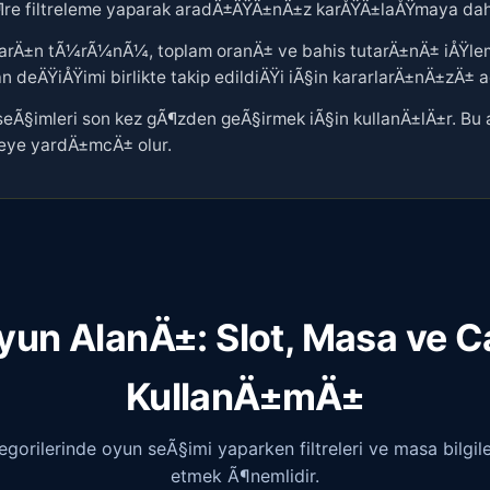
e filtreleme yaparak aradÄ±ÄŸÄ±nÄ±z karÅŸÄ±laÅŸmaya daha 
zarÄ±n tÃ¼rÃ¼nÃ¼, toplam oranÄ± ve bahis tutarÄ±nÄ± iÅŸlem
n deÄŸiÅŸimi birlikte takip edildiÄŸi iÃ§in kararlarÄ±nÄ±zÄ± 
eÃ§imleri son kez gÃ¶zden geÃ§irmek iÃ§in kullanÄ±lÄ±r. B
meye yardÄ±mcÄ± olur.
yun AlanÄ±: Slot, Masa ve C
KullanÄ±mÄ±
gorilerinde oyun seÃ§imi yaparken filtreleri ve masa bilgile
etmek Ã¶nemlidir.