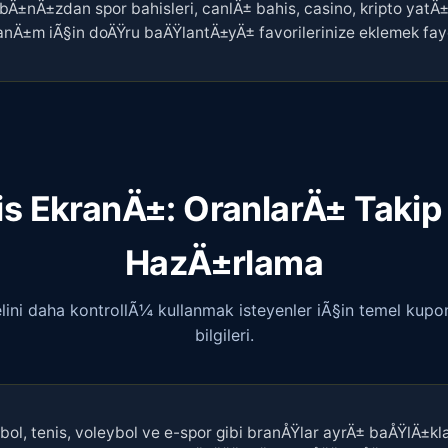
Ä±nÄ±zdan spor bahisleri, canlÄ± bahis, casino, kripto yat
lanÄ±m iÃ§in doÄŸru baÄŸlantÄ±yÄ± favorilerinize eklemek fay
is EkranÄ±: OranlarÄ± Takip
HazÄ±rlama
lini daha kontrollÃ¼ kullanmak isteyenler iÃ§in temel kupo
bilgileri.
, tenis, voleybol ve e-spor gibi branÅŸlar ayrÄ± baÅŸlÄ±klar a