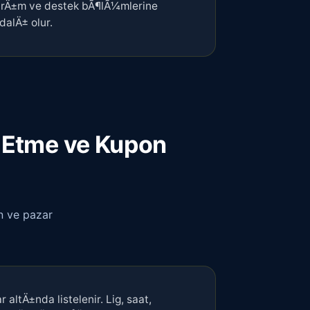
Ä±rÄ±m ve destek bÃ¶lÃ¼mlerine
dalÄ± olur.
 Etme ve Kupon
n ve pazar
ltÄ±nda listelenir. Lig, saat,