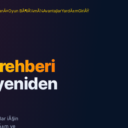
lanÄ±
Oyun BÃ¶lÃ¼mÃ¼
Avantajlar
YardÄ±m
GiriÅŸ
rehberi
yeniden
ar iÃ§in
nÄ±m ve