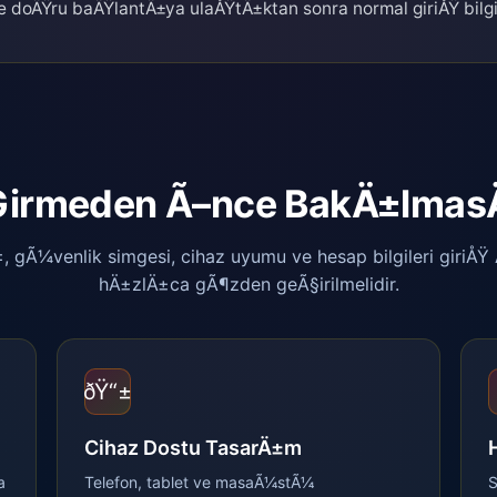
 doÄŸru baÄŸlantÄ±ya ulaÅŸtÄ±ktan sonra normal giriÅŸ bilgile
Girmeden Ã–nce BakÄ±lmas
, gÃ¼venlik simgesi, cihaz uyumu ve hesap bilgileri giriÅŸ
hÄ±zlÄ±ca gÃ¶zden geÃ§irilmelidir.
ðŸ“±
Cihaz Dostu TasarÄ±m
a
Telefon, tablet ve masaÃ¼stÃ¼
S