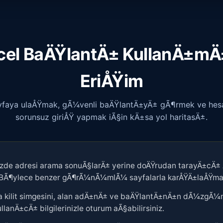
cel BaÄŸlantÄ± KullanÄ±m
EriÅŸim
yfaya ulaÅŸmak, gÃ¼venli baÄŸlantÄ±yÄ± gÃ¶rmek ve he
sorunsuz giriÅŸ yapmak iÃ§in kÄ±sa yol haritasÄ±.
nizde adresi arama sonuÃ§larÄ± yerine doÄŸrudan tarayÄ±c
 BÃ¶ylece benzer gÃ¶rÃ¼nÃ¼mlÃ¼ sayfalarla karÅŸÄ±laÅŸma i
ilit simgesini, alan adÄ±nÄ± ve baÄŸlantÄ±nÄ±n dÃ¼zgÃ¼n 
lanÄ±cÄ± bilgilerinizle oturum aÃ§abilirsiniz.