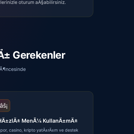
rinizle oturum aÃ§abilirsiniz.
Ä± Gerekenler
 Ã¶ncesinde
âš¡
HÄ±zlÄ± MenÃ¼ KullanÄ±mÄ±
por, casino, kripto yatÄ±rÄ±m ve destek