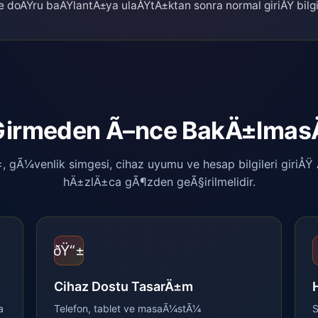
 doÄŸru baÄŸlantÄ±ya ulaÅŸtÄ±ktan sonra normal giriÅŸ bilgile
Girmeden Ã–nce BakÄ±lmas
, gÃ¼venlik simgesi, cihaz uyumu ve hesap bilgileri giriÅŸ
hÄ±zlÄ±ca gÃ¶zden geÃ§irilmelidir.
ðŸ“±
Cihaz Dostu TasarÄ±m
a
Telefon, tablet ve masaÃ¼stÃ¼
S