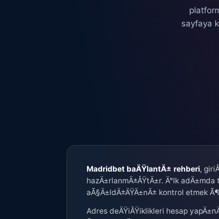
platfor
sayfaya 
Madridbet baÄŸlantÄ± rehberi
, gir
hazÄ±rlanmÄ±ÅŸtÄ±r. Ä°lk adÄ±mda
aÃ§Ä±ldÄ±ÄŸÄ±nÄ± kontrol etmek Ã¶n
Adres deÄŸiÅŸiklikleri hesap yapÄ±