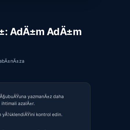
Ä±: AdÄ±m AdÄ±m
sabÄ±nÄ±za
Ä± Ã§ubuÄŸuna yazmanÄ±z daha
htimali azalÄ±r.
yÃ¼klendiÄŸini kontrol edin.