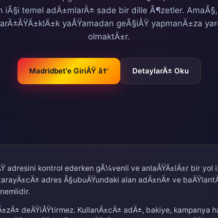
m iÃ§i temel adÄ±mlarÄ± sade bir dille Ã¶zetler. AmaÃ§
karÄ±ÅŸÄ±klÄ±k yaÅŸamadan geÃ§iÅŸ yapmanÄ±za y
olmaktÄ±r.
Madridbet'e GiriÅŸ â†’
DetaylarÄ± Oku
iÅŸ adresini kontrol ederken gÃ¼venli ve anlaÅŸÄ±lÄ±r bir yol 
 tarayÄ±cÄ± adres Ã§ubuÄŸundaki alan adÄ±nÄ± ve baÄŸlan
emlidir.
nÄ±zÄ± deÄŸiÅŸtirmez. KullanÄ±cÄ± adÄ±, bakiye, kampanya h