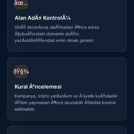
âœ…
Alan AdÄ± KontrolÃ¼
GiriÅŸ ekranÄ±na ulaÅŸmadan Ã¶nce adres
Ã§ubuÄŸundaki domainin doÄŸru
yazÄ±ldÄ±ÄŸÄ±ndan emin olmak gerekir.
ðŸ§¾
Kural Ä°ncelemesi
Kampanya, kripto yatÄ±rÄ±m ve Ã¼yelik koÅŸullarÄ±
iÅŸlem yapmadan Ã¶nce okunabilir ÅŸekilde kontrol
edilmelidir.