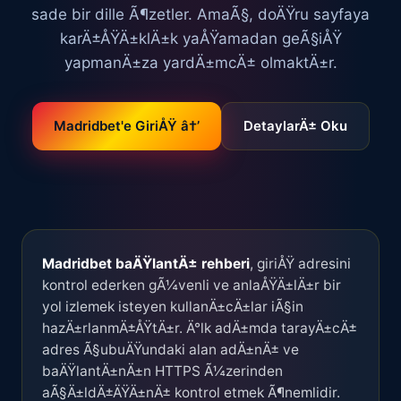
sade bir dille Ã¶zetler. AmaÃ§, doÄŸru sayfaya
karÄ±ÅŸÄ±klÄ±k yaÅŸamadan geÃ§iÅŸ
yapmanÄ±za yardÄ±mcÄ± olmaktÄ±r.
Madridbet'e GiriÅŸ â†’
DetaylarÄ± Oku
Madridbet baÄŸlantÄ± rehberi
, giriÅŸ adresini
kontrol ederken gÃ¼venli ve anlaÅŸÄ±lÄ±r bir
yol izlemek isteyen kullanÄ±cÄ±lar iÃ§in
hazÄ±rlanmÄ±ÅŸtÄ±r. Ä°lk adÄ±mda tarayÄ±cÄ±
adres Ã§ubuÄŸundaki alan adÄ±nÄ± ve
baÄŸlantÄ±nÄ±n HTTPS Ã¼zerinden
aÃ§Ä±ldÄ±ÄŸÄ±nÄ± kontrol etmek Ã¶nemlidir.