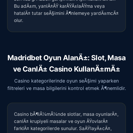
Bu adÄ±m, yanlÄ±ÅŸ karÅŸÄ±laÅŸma veya
hatalÄ± tutar seÃ§imini Ã¶nlemeye yardÄ±mcÄ±
olur.
Madridbet Oyun AlanÄ±: Slot, Masa
ve CanlÄ± Casino KullanÄ±mÄ±
Casino kategorilerinde oyun seÃ§imi yaparken
filtreleri ve masa bilgilerini kontrol etmek Ã¶nemlidir.
Casino bÃ¶lÃ¼mÃ¼nde slotlar, masa oyunlarÄ±,
canlÄ± krupiyeli masalar ve oyun ÅŸovlarÄ±
farklÄ± kategorilerde sunulur. SaÄŸlayÄ±cÄ±,