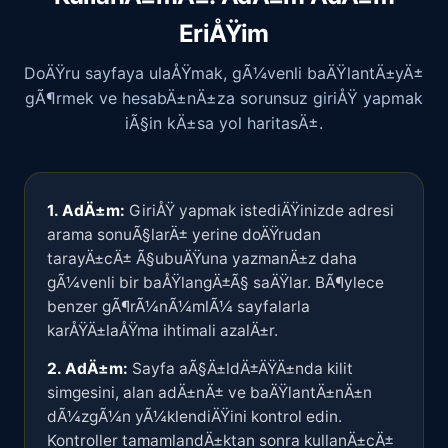
EriÅŸim
DoÄŸru sayfaya ulaÅŸmak, gÃ¼venli baÄŸlantÄ±yÄ±
gÃ¶rmek ve hesabÄ±nÄ±za sorunsuz giriÅŸ yapmak
iÃ§in kÄ±sa yol haritasÄ±.
1. AdÄ±m:
GiriÅŸ yapmak istediÄŸinizde adresi
arama sonuÃ§larÄ± yerine doÄŸrudan
tarayÄ±cÄ± Ã§ubuÄŸuna yazmanÄ±z daha
gÃ¼venli bir baÅŸlangÄ±Ã§ saÄŸlar. BÃ¶ylece
benzer gÃ¶rÃ¼nÃ¼mlÃ¼ sayfalarla
karÅŸÄ±laÅŸma ihtimali azalÄ±r.
2. AdÄ±m:
Sayfa aÃ§Ä±ldÄ±ÄŸÄ±nda kilit
simgesini, alan adÄ±nÄ± ve baÄŸlantÄ±nÄ±n
dÃ¼zgÃ¼n yÃ¼klendiÄŸini kontrol edin.
Kontroller tamamlandÄ±ktan sonra kullanÄ±cÄ±