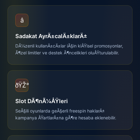
â­
Sadakat AyrÄ±calÄ±klarÄ±
DÃ¼zenli kullanÄ±cÄ±lar iÃ§in kiÅŸisel promosyonlar,
Ã¶zel limitler ve destek Ã¶ncelikleri oluÅŸturulabilir.
ðŸŽ°
Slot DÃ¶nÃ¼ÅŸleri
SeÃ§ili oyunlarda geÃ§erli freespin haklarÄ±
kampanya ÅŸartlarÄ±na gÃ¶re hesaba eklenebilir.