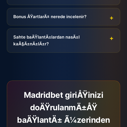
Bonus ÅŸartlarÄ± nerede incelenir?
Sahte baÄŸlantÄ±lardan nasÄ±l
kaÃ§Ä±nÄ±lÄ±r?
Madridbet giriÅŸinizi
doÄŸrulanmÄ±ÅŸ
baÄŸlantÄ± Ã¼zerinden