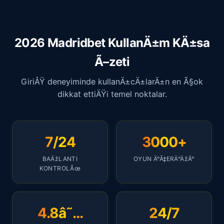
2026 Madridbet KullanÄ±m KÄ±sa
Ã–zeti
GiriÅŸ deneyiminde kullanÄ±cÄ±larÄ±n en Ã§ok
dikkat ettiÄŸi temel noktalar.
7/24
3000+
BAÄžLANTI
OYUN Ä°Ã‡ERÄ°ÄžÄ°
KONTROLÃœ
4.8â˜…
24/7