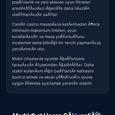
popÃ¼lerlik ve yeni eklenen oyun filtreleri
aradÄ±ÄŸÄ±nÄ±z iÃ§eriÄŸe daha hÄ±zlÄ±
ulaÅŸmanÄ±zÄ± saÄŸlar.
CanlÄ± casino masasÄ±na katÄ±lmadan Ã¶nce
minimum-maksimum limitleri, oyun
kurallarÄ±nÄ± ve masa yoÄŸunluÄŸunu
incelemek daha bilinÃ§li bir tercih yapmanÄ±za
yardÄ±mcÄ± olur.
Mobil cihazlarda oyunlar Ã§oÄŸunlukla
tarayÄ±cÄ± Ã¼zerinden Ã§alÄ±ÅŸÄ±r. Daha
stabil kullanÄ±m iÃ§in baÄŸlantÄ± kalitesini
kontrol etmek ve ekran yÃ¶nÃ¼nÃ¼ oyuna
uygun ÅŸekilde ayarlamak yararlÄ± olabilir.