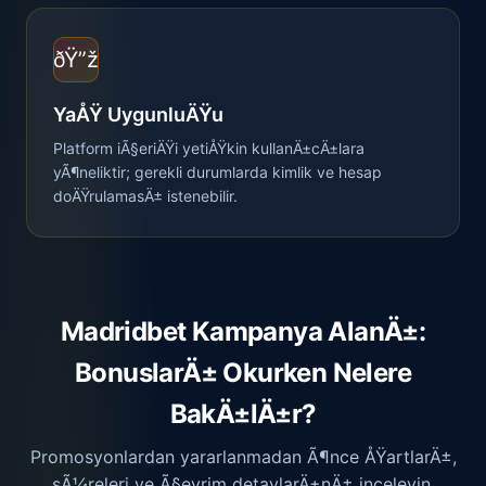
ðŸ”ž
YaÅŸ UygunluÄŸu
Platform iÃ§eriÄŸi yetiÅŸkin kullanÄ±cÄ±lara
yÃ¶neliktir; gerekli durumlarda kimlik ve hesap
doÄŸrulamasÄ± istenebilir.
Madridbet Kampanya AlanÄ±:
BonuslarÄ± Okurken Nelere
BakÄ±lÄ±r?
Promosyonlardan yararlanmadan Ã¶nce ÅŸartlarÄ±,
sÃ¼releri ve Ã§evrim detaylarÄ±nÄ± inceleyin.