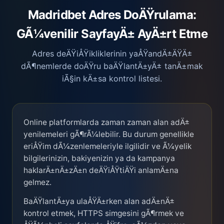
Madridbet Adres DoÄŸrulama:
GÃ¼venilir SayfayÄ± AyÄ±rt Etme
Adres deÄŸiÅŸikliklerinin yaÅŸandÄ±ÄŸÄ±
dÃ¶nemlerde doÄŸru baÄŸlantÄ±yÄ± tanÄ±mak
iÃ§in kÄ±sa kontrol listesi.
Online platformlarda zaman zaman alan adÄ±
yenilemeleri gÃ¶rÃ¼lebilir. Bu durum genellikle
eriÅŸim dÃ¼zenlemeleriyle ilgilidir ve Ã¼yelik
bilgilerinizin, bakiyenizin ya da kampanya
haklarÄ±nÄ±zÄ±n deÄŸiÅŸtiÄŸi anlamÄ±na
gelmez.
BaÄŸlantÄ±ya ulaÅŸÄ±rken alan adÄ±nÄ±
kontrol etmek, HTTPS simgesini gÃ¶rmek ve