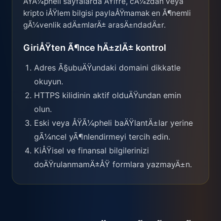
ÅŸÃ¼pheli sayfalarda ÅŸifre, cÃ¼zdan veya
kripto iÅŸlem bilgisi paylaÅŸmamak en Ã¶nemli
gÃ¼venlik adÄ±mlarÄ± arasÄ±ndadÄ±r.
GiriÅŸten Ã¶nce hÄ±zlÄ± kontrol
Adres Ã§ubuÄŸundaki domaini dikkatle
okuyun.
HTTPS kilidinin aktif olduÄŸundan emin
olun.
Eski veya ÅŸÃ¼pheli baÄŸlantÄ±lar yerine
gÃ¼ncel yÃ¶nlendirmeyi tercih edin.
KiÅŸisel ve finansal bilgilerinizi
doÄŸrulanmamÄ±ÅŸ formlara yazmayÄ±n.