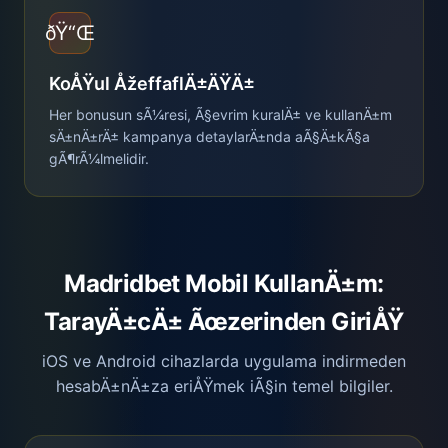
ðŸ“Œ
KoÅŸul ÅžeffaflÄ±ÄŸÄ±
Her bonusun sÃ¼resi, Ã§evrim kuralÄ± ve kullanÄ±m
sÄ±nÄ±rÄ± kampanya detaylarÄ±nda aÃ§Ä±kÃ§a
gÃ¶rÃ¼lmelidir.
Madridbet Mobil KullanÄ±m:
TarayÄ±cÄ± Ãœzerinden GiriÅŸ
iOS ve Android cihazlarda uygulama indirmeden
hesabÄ±nÄ±za eriÅŸmek iÃ§in temel bilgiler.