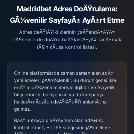
Madridbet Adres DoÄŸrulama:
GÃ¼venilir SayfayÄ± AyÄ±rt Etme
Adres deÄŸiÅŸikliklerinin yaÅŸandÄ±ÄŸÄ±
dÃ¶nemlerde doÄŸru baÄŸlantÄ±yÄ± tanÄ±mak
iÃ§in kÄ±sa kontrol listesi.
Online platformlarda zaman zaman alan adÄ±
yenilemeleri gÃ¶rÃ¼lebilir. Bu durum genellikle
eriÅŸim dÃ¼zenlemeleriyle ilgilidir ve Ã¼yelik
bilgilerinizin, bakiyenizin ya da kampanya
haklarÄ±nÄ±zÄ±n deÄŸiÅŸtiÄŸi anlamÄ±na
gelmez.
BaÄŸlantÄ±ya ulaÅŸÄ±rken alan adÄ±nÄ±
kontrol etmek, HTTPS simgesini gÃ¶rmek ve