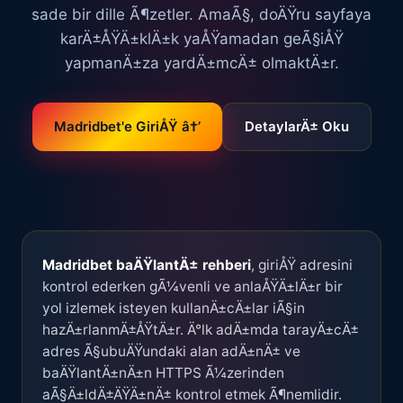
sade bir dille Ã¶zetler. AmaÃ§, doÄŸru sayfaya
karÄ±ÅŸÄ±klÄ±k yaÅŸamadan geÃ§iÅŸ
yapmanÄ±za yardÄ±mcÄ± olmaktÄ±r.
Madridbet'e GiriÅŸ â†’
DetaylarÄ± Oku
Madridbet baÄŸlantÄ± rehberi
, giriÅŸ adresini
kontrol ederken gÃ¼venli ve anlaÅŸÄ±lÄ±r bir
yol izlemek isteyen kullanÄ±cÄ±lar iÃ§in
hazÄ±rlanmÄ±ÅŸtÄ±r. Ä°lk adÄ±mda tarayÄ±cÄ±
adres Ã§ubuÄŸundaki alan adÄ±nÄ± ve
baÄŸlantÄ±nÄ±n HTTPS Ã¼zerinden
aÃ§Ä±ldÄ±ÄŸÄ±nÄ± kontrol etmek Ã¶nemlidir.