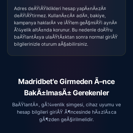
Adres deÄŸiÅŸiklikleri hesap yapÄ±nÄ±zÄ±
deÄŸiÅŸtirmez. KullanÄ±cÄ± adÄ±, bakiye,
kampanya haklarÄ± ve iÅŸlem geÃ§miÅŸi aynÄ±
Ã¼yelik altÄ±nda korunur. Bu nedenle doÄŸru
baÄŸlantÄ±ya ulaÅŸtÄ±ktan sonra normal giriÅŸ
bilgilerinizle oturum aÃ§abilirsiniz.
Madridbet'e Girmeden Ã–nce
BakÄ±lmasÄ± Gerekenler
BaÄŸlantÄ±, gÃ¼venlik simgesi, cihaz uyumu ve
hesap bilgileri giriÅŸ Ã¶ncesinde hÄ±zlÄ±ca
gÃ¶zden geÃ§irilmelidir.