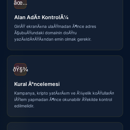
âœ…
Alan AdÄ± KontrolÃ¼
GiriÅŸ ekranÄ±na ulaÅŸmadan Ã¶nce adres
Ã§ubuÄŸundaki domainin doÄŸru
yazÄ±ldÄ±ÄŸÄ±ndan emin olmak gerekir.
ðŸ§¾
Kural Ä°ncelemesi
Kampanya, kripto yatÄ±rÄ±m ve Ã¼yelik koÅŸullarÄ±
iÅŸlem yapmadan Ã¶nce okunabilir ÅŸekilde kontrol
edilmelidir.