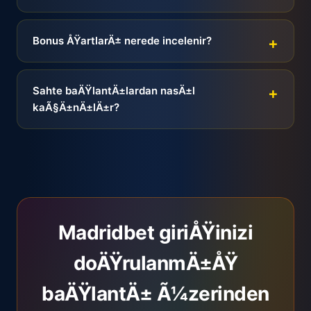
Bonus ÅŸartlarÄ± nerede incelenir?
Sahte baÄŸlantÄ±lardan nasÄ±l
kaÃ§Ä±nÄ±lÄ±r?
Madridbet giriÅŸinizi
doÄŸrulanmÄ±ÅŸ
baÄŸlantÄ± Ã¼zerinden