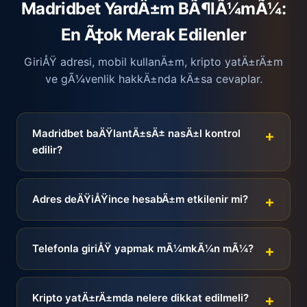
Madridbet YardÄ±m BÃ¶lÃ¼mÃ¼:
En Ã‡ok Merak Edilenler
GiriÅŸ adresi, mobil kullanÄ±m, kripto yatÄ±rÄ±m
ve gÃ¼venlik hakkÄ±nda kÄ±sa cevaplar.
Madridbet baÄŸlantÄ±sÄ± nasÄ±l kontrol
edilir?
Adres deÄŸiÅŸince hesabÄ±m etkilenir mi?
Telefonla giriÅŸ yapmak mÃ¼mkÃ¼n mÃ¼?
Kripto yatÄ±rÄ±mda nelere dikkat edilmeli?