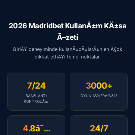
2026 Madridbet KullanÄ±m KÄ±sa
Ã–zeti
GiriÅŸ deneyiminde kullanÄ±cÄ±larÄ±n en Ã§ok
dikkat ettiÄŸi temel noktalar.
7/24
3000+
BAÄžLANTI
OYUN Ä°Ã‡ERÄ°ÄžÄ°
KONTROLÃœ
4.8â˜…
24/7