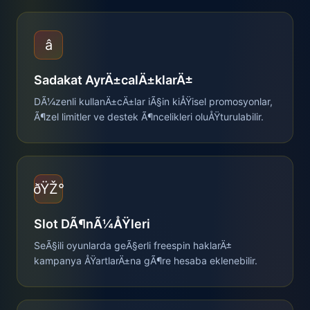
â­
Sadakat AyrÄ±calÄ±klarÄ±
DÃ¼zenli kullanÄ±cÄ±lar iÃ§in kiÅŸisel promosyonlar,
Ã¶zel limitler ve destek Ã¶ncelikleri oluÅŸturulabilir.
ðŸŽ°
Slot DÃ¶nÃ¼ÅŸleri
SeÃ§ili oyunlarda geÃ§erli freespin haklarÄ±
kampanya ÅŸartlarÄ±na gÃ¶re hesaba eklenebilir.