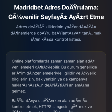
Madridbet Adres DoÄŸrulama:
GÃ¼venilir SayfayÄ± AyÄ±rt Etme
Adres deÄŸiÅŸikliklerinin yaÅŸandÄ±ÄŸÄ±
dÃ¶nemlerde doÄŸru baÄŸlantÄ±yÄ± tanÄ±mak
iÃ§in kÄ±sa kontrol listesi.
Online platformlarda zaman zaman alan adÄ±
yenilemeleri gÃ¶rÃ¼lebilir. Bu durum genellikle
eriÅŸim dÃ¼zenlemeleriyle ilgilidir ve Ã¼yelik
bilgilerinizin, bakiyenizin ya da kampanya
haklarÄ±nÄ±zÄ±n deÄŸiÅŸtiÄŸi anlamÄ±na
gelmez.
BaÄŸlantÄ±ya ulaÅŸÄ±rken alan adÄ±nÄ±
kontrol etmek, HTTPS simgesini gÃ¶rmek ve