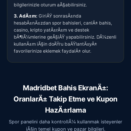
bilgilerinizle oturum aÃ§abilirsiniz.
3. AdÄ±m:
GiriÅŸ sonrasÄ±nda
hesabÄ±nÄ±zdan spor bahisleri, canlÄ± bahis,
casino, kripto yatÄ±rÄ±m ve destek
bÃ¶lÃ¼mlerine geÃ§iÅŸ yapabilirsiniz. DÃ¼zenli
kullanÄ±m iÃ§in doÄŸru baÄŸlantÄ±yÄ±
favorilerinize eklemek faydalÄ± olur.
Madridbet Bahis EkranÄ±:
OranlarÄ± Takip Etme ve Kupon
HazÄ±rlama
Spor panelini daha kontrollÃ¼ kullanmak isteyenler
iÃ§in temel kupon ve pazar bilgileri.