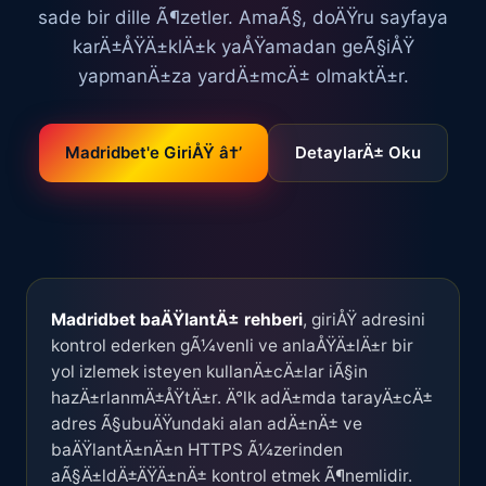
sade bir dille Ã¶zetler. AmaÃ§, doÄŸru sayfaya
karÄ±ÅŸÄ±klÄ±k yaÅŸamadan geÃ§iÅŸ
yapmanÄ±za yardÄ±mcÄ± olmaktÄ±r.
Madridbet'e GiriÅŸ â†’
DetaylarÄ± Oku
Madridbet baÄŸlantÄ± rehberi
, giriÅŸ adresini
kontrol ederken gÃ¼venli ve anlaÅŸÄ±lÄ±r bir
yol izlemek isteyen kullanÄ±cÄ±lar iÃ§in
hazÄ±rlanmÄ±ÅŸtÄ±r. Ä°lk adÄ±mda tarayÄ±cÄ±
adres Ã§ubuÄŸundaki alan adÄ±nÄ± ve
baÄŸlantÄ±nÄ±n HTTPS Ã¼zerinden
aÃ§Ä±ldÄ±ÄŸÄ±nÄ± kontrol etmek Ã¶nemlidir.