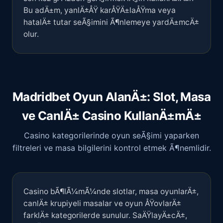
Bu adÄ±m, yanlÄ±ÅŸ karÅŸÄ±laÅŸma veya
hatalÄ± tutar seÃ§imini Ã¶nlemeye yardÄ±mcÄ±
olur.
Madridbet Oyun AlanÄ±: Slot, Masa
ve CanlÄ± Casino KullanÄ±mÄ±
Casino kategorilerinde oyun seÃ§imi yaparken
filtreleri ve masa bilgilerini kontrol etmek Ã¶nemlidir.
Casino bÃ¶lÃ¼mÃ¼nde slotlar, masa oyunlarÄ±,
canlÄ± krupiyeli masalar ve oyun ÅŸovlarÄ±
farklÄ± kategorilerde sunulur. SaÄŸlayÄ±cÄ±,