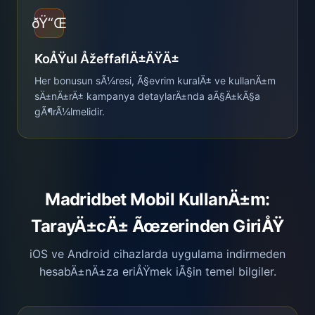
ðŸ“Œ
KoÅŸul ÅžeffaflÄ±ÄŸÄ±
Her bonusun sÃ¼resi, Ã§evrim kuralÄ± ve kullanÄ±m
sÄ±nÄ±rÄ± kampanya detaylarÄ±nda aÃ§Ä±kÃ§a
gÃ¶rÃ¼lmelidir.
Madridbet Mobil KullanÄ±m:
TarayÄ±cÄ± Ãœzerinden GiriÅŸ
iOS ve Android cihazlarda uygulama indirmeden
hesabÄ±nÄ±za eriÅŸmek iÃ§in temel bilgiler.