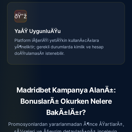
ðŸ”ž
YaÅŸ UygunluÄŸu
Platform iÃ§eriÄŸi yetiÅŸkin kullanÄ±cÄ±lara
yÃ¶neliktir; gerekli durumlarda kimlik ve hesap
doÄŸrulamasÄ± istenebilir.
Madridbet Kampanya AlanÄ±:
BonuslarÄ± Okurken Nelere
BakÄ±lÄ±r?
Promosyonlardan yararlanmadan Ã¶nce ÅŸartlarÄ±,
sÃ¼releri ve Ã§evrim detaylarÄ±nÄ± inceleyin.