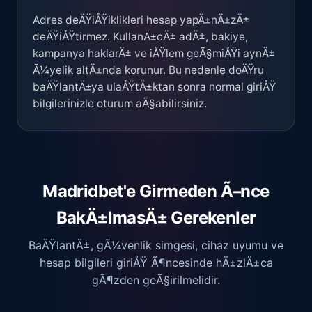
Adres deÄŸiÅŸiklikleri hesap yapÄ±nÄ±zÄ±
deÄŸiÅŸtirmez. KullanÄ±cÄ± adÄ±, bakiye,
kampanya haklarÄ± ve iÅŸlem geÃ§miÅŸi aynÄ±
Ã¼yelik altÄ±nda korunur. Bu nedenle doÄŸru
baÄŸlantÄ±ya ulaÅŸtÄ±ktan sonra normal giriÅŸ
bilgilerinizle oturum aÃ§abilirsiniz.
Madridbet'e Girmeden Ã–nce
BakÄ±lmasÄ± Gerekenler
BaÄŸlantÄ±, gÃ¼venlik simgesi, cihaz uyumu ve
hesap bilgileri giriÅŸ Ã¶ncesinde hÄ±zlÄ±ca
gÃ¶zden geÃ§irilmelidir.