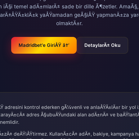
m iÃ§i temel adÄ±mlarÄ± sade bir dille Ã¶zetler. AmaÃ§
karÄ±ÅŸÄ±klÄ±k yaÅŸamadan geÃ§iÅŸ yapmanÄ±za y
olmaktÄ±r.
Madridbet'e GiriÅŸ â†’
DetaylarÄ± Oku
iÅŸ adresini kontrol ederken gÃ¼venli ve anlaÅŸÄ±lÄ±r bir yol 
 tarayÄ±cÄ± adres Ã§ubuÄŸundaki alan adÄ±nÄ± ve baÄŸlan
emlidir.
nÄ±zÄ± deÄŸiÅŸtirmez. KullanÄ±cÄ± adÄ±, bakiye, kampanya h