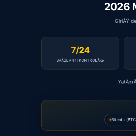
2026 
GiriÅŸ d
7/24
BAÄžLANTI KONTROLÃœ
YatÄ±rÄ
Bitcoin (BTC