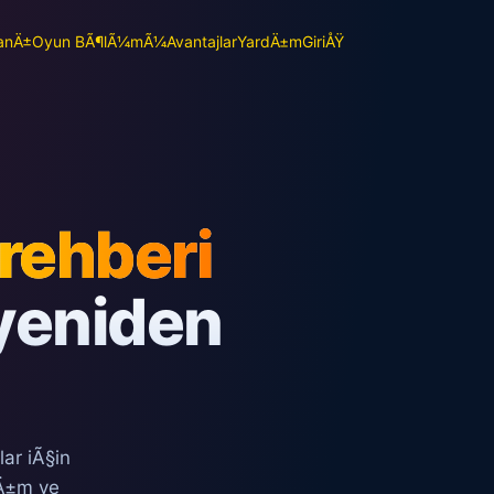
lanÄ±
Oyun BÃ¶lÃ¼mÃ¼
Avantajlar
YardÄ±m
GiriÅŸ
rehberi
yeniden
ar iÃ§in
nÄ±m ve