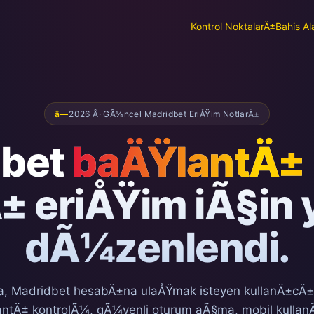
Kontrol NoktalarÄ±
Bahis A
â—
2026 Â· GÃ¼ncel Madridbet EriÅŸim NotlarÄ±
dbet
baÄŸlantÄ± 
± eriÅŸim iÃ§in 
dÃ¼zenlendi.
a, Madridbet hesabÄ±na ulaÅŸmak isteyen kullanÄ±cÄ±l
ntÄ± kontrolÃ¼, gÃ¼venli oturum aÃ§ma, mobil kulla