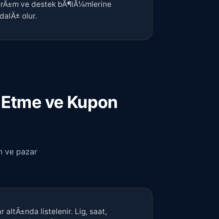
Ä±rÄ±m ve destek bÃ¶lÃ¼mlerine
dalÄ± olur.
 Etme ve Kupon
n ve pazar
ltÄ±nda listelenir. Lig, saat,