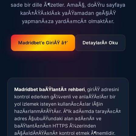
sade bir dille Ã¶zetler. AmaÃ§, doÄŸru sayfaya
karÄ±ÅŸÄ±klÄ±k yaÅŸamadan geÃ§iÅŸ
yapmanÄ±za yardÄ±mcÄ± olmaktÄ±r.
Madridbet'e GiriÅŸ â†’
DetaylarÄ± Oku
Madridbet baÄŸlantÄ± rehberi
, giriÅŸ adresini
kontrol ederken gÃ¼venli ve anlaÅŸÄ±lÄ±r bir
yol izlemek isteyen kullanÄ±cÄ±lar iÃ§in
hazÄ±rlanmÄ±ÅŸtÄ±r. Ä°lk adÄ±mda tarayÄ±cÄ±
adres Ã§ubuÄŸundaki alan adÄ±nÄ± ve
baÄŸlantÄ±nÄ±n HTTPS Ã¼zerinden
aÃ§Ä±ldÄ±ÄŸÄ±nÄ± kontrol etmek Ã¶nemlidir.