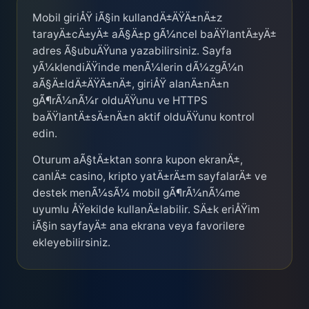
Mobil giriÅŸ iÃ§in kullandÄ±ÄŸÄ±nÄ±z
tarayÄ±cÄ±yÄ± aÃ§Ä±p gÃ¼ncel baÄŸlantÄ±yÄ±
adres Ã§ubuÄŸuna yazabilirsiniz. Sayfa
yÃ¼klendiÄŸinde menÃ¼lerin dÃ¼zgÃ¼n
aÃ§Ä±ldÄ±ÄŸÄ±nÄ±, giriÅŸ alanÄ±nÄ±n
gÃ¶rÃ¼nÃ¼r olduÄŸunu ve HTTPS
baÄŸlantÄ±sÄ±nÄ±n aktif olduÄŸunu kontrol
edin.
Oturum aÃ§tÄ±ktan sonra kupon ekranÄ±,
canlÄ± casino, kripto yatÄ±rÄ±m sayfalarÄ± ve
destek menÃ¼sÃ¼ mobil gÃ¶rÃ¼nÃ¼me
uyumlu ÅŸekilde kullanÄ±labilir. SÄ±k eriÅŸim
iÃ§in sayfayÄ± ana ekrana veya favorilere
ekleyebilirsiniz.