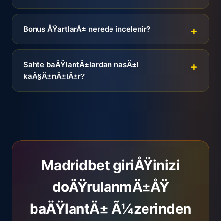
Bonus ÅŸartlarÄ± nerede incelenir?
Sahte baÄŸlantÄ±lardan nasÄ±l
kaÃ§Ä±nÄ±lÄ±r?
Madridbet giriÅŸinizi
doÄŸrulanmÄ±ÅŸ
baÄŸlantÄ± Ã¼zerinden