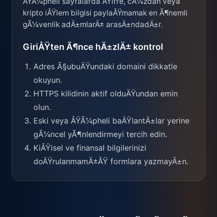
ÅŸÃ¼pheli sayfalarda ÅŸifre, cÃ¼zdan veya
kripto iÅŸlem bilgisi paylaÅŸmamak en Ã¶nemli
gÃ¼venlik adÄ±mlarÄ± arasÄ±ndadÄ±r.
GiriÅŸten Ã¶nce hÄ±zlÄ± kontrol
Adres Ã§ubuÄŸundaki domaini dikkatle
okuyun.
HTTPS kilidinin aktif olduÄŸundan emin
olun.
Eski veya ÅŸÃ¼pheli baÄŸlantÄ±lar yerine
gÃ¼ncel yÃ¶nlendirmeyi tercih edin.
KiÅŸisel ve finansal bilgilerinizi
doÄŸrulanmamÄ±ÅŸ formlara yazmayÄ±n.