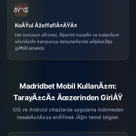
ðŸ“Œ
KoÅŸul ÅžeffaflÄ±ÄŸÄ±
Her bonusun sÃ¼resi, Ã§evrim kuralÄ± ve kullanÄ±m
sÄ±nÄ±rÄ± kampanya detaylarÄ±nda aÃ§Ä±kÃ§a
gÃ¶rÃ¼lmelidir.
Madridbet Mobil KullanÄ±m:
TarayÄ±cÄ± Ãœzerinden GiriÅŸ
iOS ve Android cihazlarda uygulama indirmeden
hesabÄ±nÄ±za eriÅŸmek iÃ§in temel bilgiler.