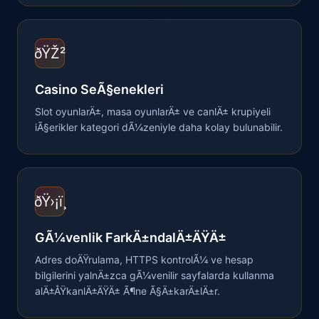
ðŸŽ²
Casino SeÃ§enekleri
Slot oyunlarÄ±, masa oyunlarÄ± ve canlÄ± krupiyeli
iÃ§erikler kategori dÃ¼zeniyle daha kolay bulunabilir.
ðŸ›¡ï¸
GÃ¼venlik FarkÄ±ndalÄ±ÄŸÄ±
Adres doÄŸrulama, HTTPS kontrolÃ¼ ve hesap
bilgilerini yalnÄ±zca gÃ¼venilir sayfalarda kullanma
alÄ±ÅŸkanlÄ±ÄŸÄ± Ã¶ne Ã§Ä±karÄ±lÄ±r.