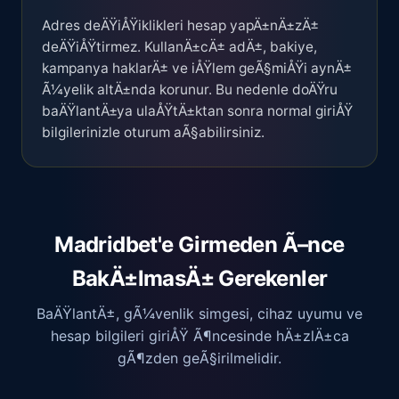
Adres deÄŸiÅŸiklikleri hesap yapÄ±nÄ±zÄ±
deÄŸiÅŸtirmez. KullanÄ±cÄ± adÄ±, bakiye,
kampanya haklarÄ± ve iÅŸlem geÃ§miÅŸi aynÄ±
Ã¼yelik altÄ±nda korunur. Bu nedenle doÄŸru
baÄŸlantÄ±ya ulaÅŸtÄ±ktan sonra normal giriÅŸ
bilgilerinizle oturum aÃ§abilirsiniz.
Madridbet'e Girmeden Ã–nce
BakÄ±lmasÄ± Gerekenler
BaÄŸlantÄ±, gÃ¼venlik simgesi, cihaz uyumu ve
hesap bilgileri giriÅŸ Ã¶ncesinde hÄ±zlÄ±ca
gÃ¶zden geÃ§irilmelidir.