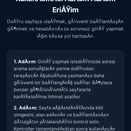
EriÅŸim
DoÄŸru sayfaya ulaÅŸmak, gÃ¼venli baÄŸlantÄ±yÄ±
gÃ¶rmek ve hesabÄ±nÄ±za sorunsuz giriÅŸ yapmak
iÃ§in kÄ±sa yol haritasÄ±.
1. AdÄ±m:
GiriÅŸ yapmak istediÄŸinizde adresi
arama sonuÃ§larÄ± yerine doÄŸrudan
tarayÄ±cÄ± Ã§ubuÄŸuna yazmanÄ±z daha
gÃ¼venli bir baÅŸlangÄ±Ã§ saÄŸlar. BÃ¶ylece
benzer gÃ¶rÃ¼nÃ¼mlÃ¼ sayfalarla
karÅŸÄ±laÅŸma ihtimali azalÄ±r.
2. AdÄ±m:
Sayfa aÃ§Ä±ldÄ±ÄŸÄ±nda kilit
simgesini, alan adÄ±nÄ± ve baÄŸlantÄ±nÄ±n
dÃ¼zgÃ¼n yÃ¼klendiÄŸini kontrol edin.
Kontroller tamamlandÄ±ktan sonra kullanÄ±cÄ±