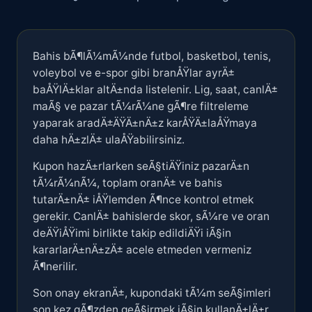
Bahis bÃ¶lÃ¼mÃ¼nde futbol, basketbol, tenis,
voleybol ve e-spor gibi branÅŸlar ayrÄ±
baÅŸlÄ±klar altÄ±nda listelenir. Lig, saat, canlÄ±
maÃ§ ve pazar tÃ¼rÃ¼ne gÃ¶re filtreleme
yaparak aradÄ±ÄŸÄ±nÄ±z karÅŸÄ±laÅŸmaya
daha hÄ±zlÄ± ulaÅŸabilirsiniz.
Kupon hazÄ±rlarken seÃ§tiÄŸiniz pazarÄ±n
tÃ¼rÃ¼nÃ¼, toplam oranÄ± ve bahis
tutarÄ±nÄ± iÅŸlemden Ã¶nce kontrol etmek
gerekir. CanlÄ± bahislerde skor, sÃ¼re ve oran
deÄŸiÅŸimi birlikte takip edildiÄŸi iÃ§in
kararlarÄ±nÄ±zÄ± acele etmeden vermeniz
Ã¶nerilir.
Son onay ekranÄ±, kupondaki tÃ¼m seÃ§imleri
son kez gÃ¶zden geÃ§irmek iÃ§in kullanÄ±lÄ±r.