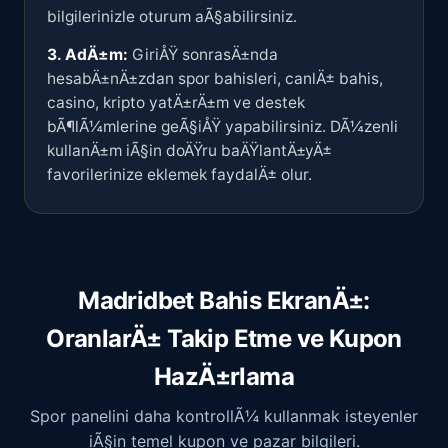
bilgilerinizle oturum aÃ§abilirsiniz.
3. AdÄ±m:
GiriÅŸ sonrasÄ±nda
hesabÄ±nÄ±zdan spor bahisleri, canlÄ± bahis,
casino, kripto yatÄ±rÄ±m ve destek
bÃ¶lÃ¼mlerine geÃ§iÅŸ yapabilirsiniz. DÃ¼zenli
kullanÄ±m iÃ§in doÄŸru baÄŸlantÄ±yÄ±
favorilerinize eklemek faydalÄ± olur.
Madridbet Bahis EkranÄ±:
OranlarÄ± Takip Etme ve Kupon
HazÄ±rlama
Spor panelini daha kontrollÃ¼ kullanmak isteyenler
iÃ§in temel kupon ve pazar bilgileri.