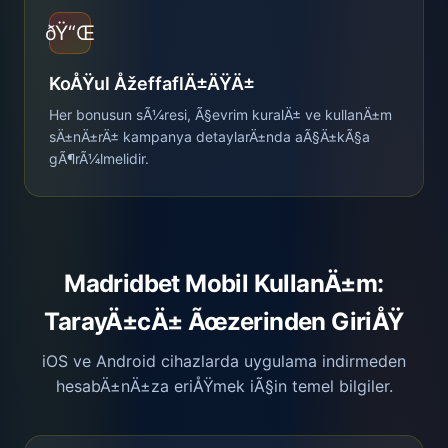
ðŸ“Œ
KoÅŸul ÅžeffaflÄ±ÄŸÄ±
Her bonusun sÃ¼resi, Ã§evrim kuralÄ± ve kullanÄ±m
sÄ±nÄ±rÄ± kampanya detaylarÄ±nda aÃ§Ä±kÃ§a
gÃ¶rÃ¼lmelidir.
Madridbet Mobil KullanÄ±m:
TarayÄ±cÄ± Ãœzerinden GiriÅŸ
iOS ve Android cihazlarda uygulama indirmeden
hesabÄ±nÄ±za eriÅŸmek iÃ§in temel bilgiler.