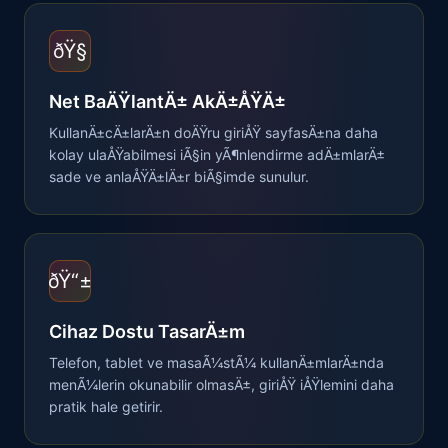
ðŸ§­
Net BaÄŸlantÄ± AkÄ±ÅŸÄ±
KullanÄ±cÄ±larÄ±n doÄŸru giriÅŸ sayfasÄ±na daha
kolay ulaÅŸabilmesi iÃ§in yÃ¶nlendirme adÄ±mlarÄ±
sade ve anlaÅŸÄ±lÄ±r biÃ§imde sunulur.
ðŸ“±
Cihaz Dostu TasarÄ±m
Telefon, tablet ve masaÃ¼stÃ¼ kullanÄ±mlarÄ±nda
menÃ¼lerin okunabilir olmasÄ±, giriÅŸ iÅŸlemini daha
pratik hale getirir.