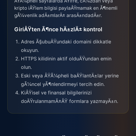
ÅŸÃ¼pheli sayfalarda ÅŸifre, cÃ¼zdan veya
kripto iÅŸlem bilgisi paylaÅŸmamak en Ã¶nemli
gÃ¼venlik adÄ±mlarÄ± arasÄ±ndadÄ±r.
GiriÅŸten Ã¶nce hÄ±zlÄ± kontrol
Adres Ã§ubuÄŸundaki domaini dikkatle
okuyun.
HTTPS kilidinin aktif olduÄŸundan emin
olun.
Eski veya ÅŸÃ¼pheli baÄŸlantÄ±lar yerine
gÃ¼ncel yÃ¶nlendirmeyi tercih edin.
KiÅŸisel ve finansal bilgilerinizi
doÄŸrulanmamÄ±ÅŸ formlara yazmayÄ±n.