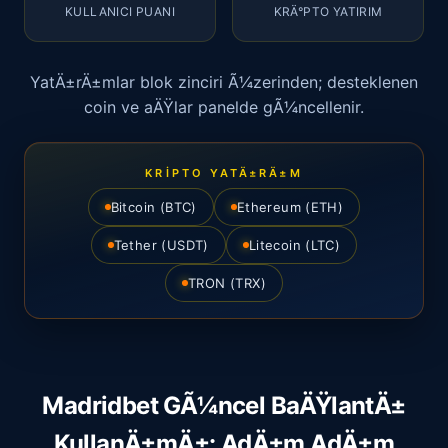
KULLANICI PUANI
KRÄ°PTO YATIRIM
YatÄ±rÄ±mlar blok zinciri Ã¼zerinden; desteklenen
coin ve aÄŸlar panelde gÃ¼ncellenir.
KRIPTO YATÄ±RÄ±M
Bitcoin (BTC)
Ethereum (ETH)
Tether (USDT)
Litecoin (LTC)
TRON (TRX)
Madridbet GÃ¼ncel BaÄŸlantÄ±
KullanÄ±mÄ±: AdÄ±m AdÄ±m