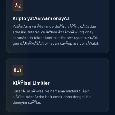
â‚¿
Kripto yatÄ±rÄ±m onayÄ±
YatÄ±rÄ±m ve Ã§ekimde doÄŸru aÄŸÄ±, cÃ¼zdan
adresini, tutarÄ± ve iÅŸlem Ã¶zÃ¼nÃ¼ (tx) onay
ekranÄ±nda tekrar kontrol edin; aÄŸ uyumsuzluÄŸu
geri dÃ¶nÃ¼ÅŸÃ¼ olmayan kayÄ±plara yol aÃ§abilir.
â±ï¸
KiÅŸisel Limitler
KullanÄ±m sÃ¼resi ve harcama miktarÄ± iÃ§in
kiÅŸisel sÄ±nÄ±rlar belirlemek daha dengeli bir
deneyim saÄŸlar.