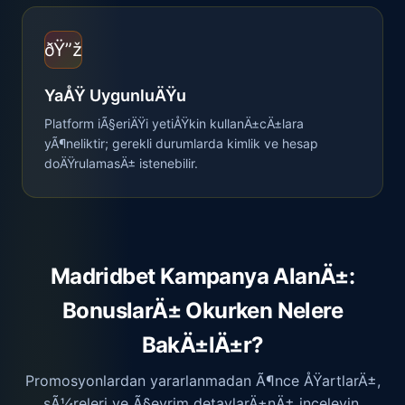
ðŸ”ž
YaÅŸ UygunluÄŸu
Platform iÃ§eriÄŸi yetiÅŸkin kullanÄ±cÄ±lara
yÃ¶neliktir; gerekli durumlarda kimlik ve hesap
doÄŸrulamasÄ± istenebilir.
Madridbet Kampanya AlanÄ±:
BonuslarÄ± Okurken Nelere
BakÄ±lÄ±r?
Promosyonlardan yararlanmadan Ã¶nce ÅŸartlarÄ±,
sÃ¼releri ve Ã§evrim detaylarÄ±nÄ± inceleyin.