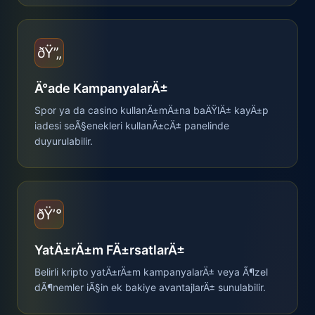
ðŸ”„
Ä°ade KampanyalarÄ±
Spor ya da casino kullanÄ±mÄ±na baÄŸlÄ± kayÄ±p
iadesi seÃ§enekleri kullanÄ±cÄ± panelinde
duyurulabilir.
ðŸ’°
YatÄ±rÄ±m FÄ±rsatlarÄ±
Belirli kripto yatÄ±rÄ±m kampanyalarÄ± veya Ã¶zel
dÃ¶nemler iÃ§in ek bakiye avantajlarÄ± sunulabilir.