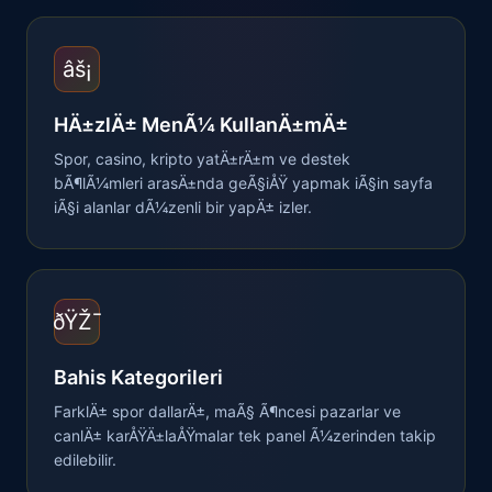
âš¡
HÄ±zlÄ± MenÃ¼ KullanÄ±mÄ±
Spor, casino, kripto yatÄ±rÄ±m ve destek
bÃ¶lÃ¼mleri arasÄ±nda geÃ§iÅŸ yapmak iÃ§in sayfa
iÃ§i alanlar dÃ¼zenli bir yapÄ± izler.
ðŸŽ¯
Bahis Kategorileri
FarklÄ± spor dallarÄ±, maÃ§ Ã¶ncesi pazarlar ve
canlÄ± karÅŸÄ±laÅŸmalar tek panel Ã¼zerinden takip
edilebilir.