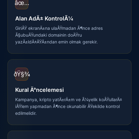
âœ…
Alan AdÄ± KontrolÃ¼
GiriÅŸ ekranÄ±na ulaÅŸmadan Ã¶nce adres
Ã§ubuÄŸundaki domainin doÄŸru
yazÄ±ldÄ±ÄŸÄ±ndan emin olmak gerekir.
ðŸ§¾
Kural Ä°ncelemesi
Kampanya, kripto yatÄ±rÄ±m ve Ã¼yelik koÅŸullarÄ±
iÅŸlem yapmadan Ã¶nce okunabilir ÅŸekilde kontrol
edilmelidir.