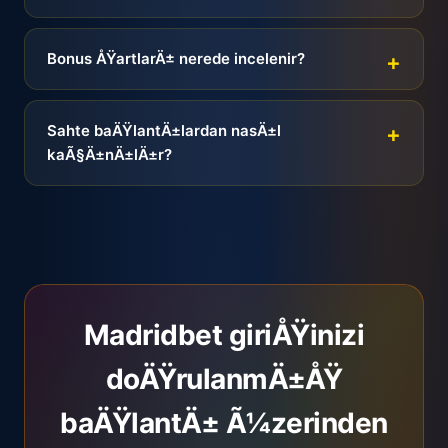
Bonus ÅŸartlarÄ± nerede incelenir?
Sahte baÄŸlantÄ±lardan nasÄ±l
kaÃ§Ä±nÄ±lÄ±r?
Madridbet giriÅŸinizi
doÄŸrulanmÄ±ÅŸ
baÄŸlantÄ± Ã¼zerinden