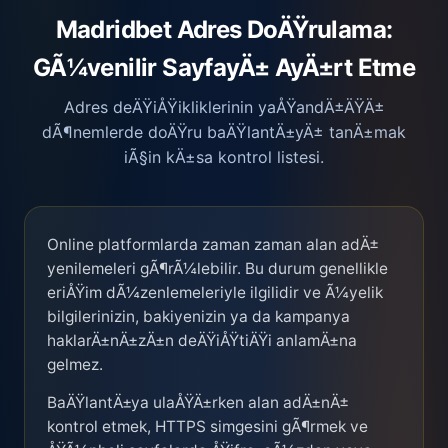
Madridbet Adres DoÄŸrulama:
GÃ¼venilir SayfayÄ± AyÄ±rt Etme
Adres deÄŸiÅŸikliklerinin yaÅŸandÄ±ÄŸÄ±
dÃ¶nemlerde doÄŸru baÄŸlantÄ±yÄ± tanÄ±mak
iÃ§in kÄ±sa kontrol listesi.
Online platformlarda zaman zaman alan adÄ±
yenilemeleri gÃ¶rÃ¼lebilir. Bu durum genellikle
eriÅŸim dÃ¼zenlemeleriyle ilgilidir ve Ã¼yelik
bilgilerinizin, bakiyenizin ya da kampanya
haklarÄ±nÄ±zÄ±n deÄŸiÅŸtiÄŸi anlamÄ±na
gelmez.
BaÄŸlantÄ±ya ulaÅŸÄ±rken alan adÄ±nÄ±
kontrol etmek, HTTPS simgesini gÃ¶rmek ve